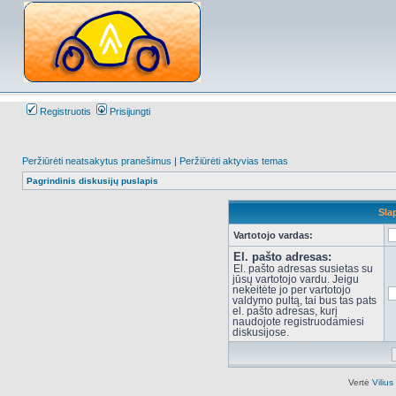
Registruotis
Prisijungti
Peržiūrėti neatsakytus pranešimus
|
Peržiūrėti aktyvias temas
Pagrindinis diskusijų puslapis
Sla
Vartotojo vardas:
El. pašto adresas:
El. pašto adresas susietas su
jūsų vartotojo vardu. Jeigu
nekeitėte jo per vartotojo
valdymo pultą, tai bus tas pats
el. pašto adresas, kurį
naudojote registruodamiesi
diskusijose.
Vertė
Viliu