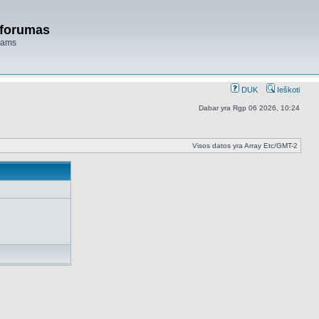
 forumas
niams
DUK
Ieškoti
Dabar yra Rgp 06 2026, 10:24
Visos datos yra Array Etc/GMT-2