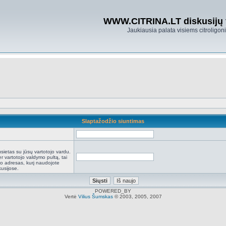
WWW.CITRINA.LT diskusijų
Jaukiausia palata visiems citroligo
Slaptažodžio siuntimas
:
sietas su jūsų vartotojo vardu.
r vartotojo valdymo pultą, tai
to adresas, kurį naudojote
kusijose.
POWERED_BY
Vertė
Vilius Šumskas
© 2003, 2005, 2007