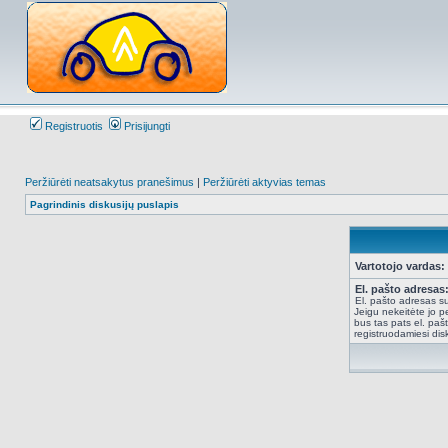
Registruotis
Prisijungti
Peržiūrėti neatsakytus pranešimus
|
Peržiūrėti aktyvias temas
Pagrindinis diskusijų puslapis
Vartotojo vardas:
El. pašto adresas
El. pašto adresas su
Jeigu nekeitėte jo pe
bus tas pats el. paš
registruodamiesi dis