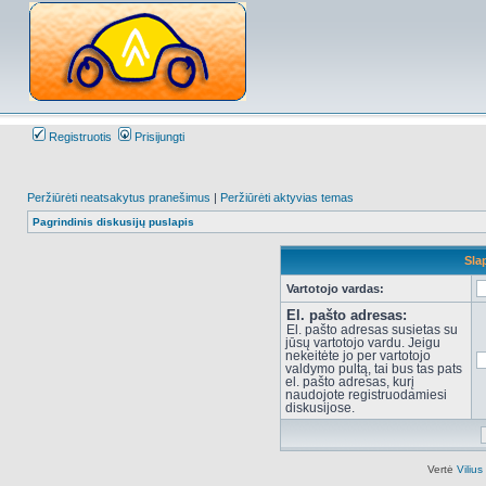
Registruotis
Prisijungti
Peržiūrėti neatsakytus pranešimus
|
Peržiūrėti aktyvias temas
Pagrindinis diskusijų puslapis
Sla
Vartotojo vardas:
El. pašto adresas:
El. pašto adresas susietas su
jūsų vartotojo vardu. Jeigu
nekeitėte jo per vartotojo
valdymo pultą, tai bus tas pats
el. pašto adresas, kurį
naudojote registruodamiesi
diskusijose.
Vertė
Viliu