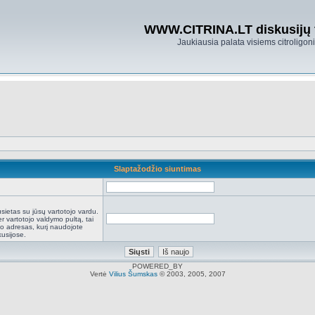
WWW.CITRINA.LT diskusijų
Jaukiausia palata visiems citroligo
Slaptažodžio siuntimas
:
sietas su jūsų vartotojo vardu.
r vartotojo valdymo pultą, tai
to adresas, kurį naudojote
kusijose.
POWERED_BY
Vertė
Vilius Šumskas
© 2003, 2005, 2007