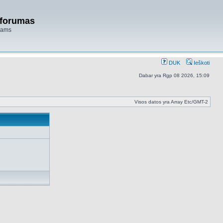
 forumas
niams
DUK
Ieškoti
Dabar yra Rgp 08 2026, 15:09
Visos datos yra Array Etc/GMT-2