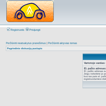
Registruotis
Prisijungti
Peržiūrėti neatsakytus pranešimus
|
Peržiūrėti aktyvias temas
Pagrindinis diskusijų puslapis
Vartotojo vardas:
El. pašto adresas
El. pašto adresas su
Jeigu nekeitėte jo pe
bus tas pats el. paš
registruodamiesi dis