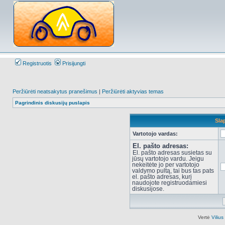
Registruotis
Prisijungti
Peržiūrėti neatsakytus pranešimus
|
Peržiūrėti aktyvias temas
Pagrindinis diskusijų puslapis
Sla
Vartotojo vardas:
El. pašto adresas:
El. pašto adresas susietas su
jūsų vartotojo vardu. Jeigu
nekeitėte jo per vartotojo
valdymo pultą, tai bus tas pats
el. pašto adresas, kurį
naudojote registruodamiesi
diskusijose.
Vertė
Viliu