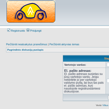
Registruotis
Prisijungti
Peržiūrėti neatsakytus pranešimus
|
Peržiūrėti aktyvias temas
Pagrindinis diskusijų puslapis
Sla
Vartotojo vardas:
El. pašto adresas:
El. pašto adresas susietas su
jūsų vartotojo vardu. Jeigu
nekeitėte jo per vartotojo
valdymo pultą, tai bus tas pats
el. pašto adresas, kurį
naudojote registruodamiesi
diskusijose.
Vertė
Viliu