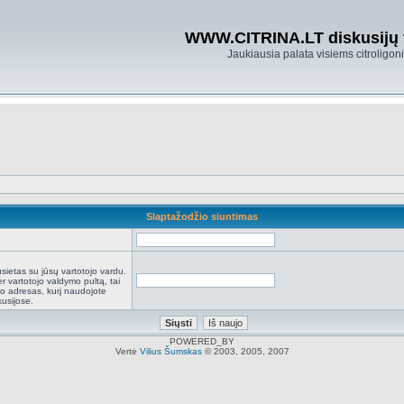
WWW.CITRINA.LT diskusijų
Jaukiausia palata visiems citroligo
Slaptažodžio siuntimas
:
sietas su jūsų vartotojo vardu.
r vartotojo valdymo pultą, tai
to adresas, kurį naudojote
kusijose.
POWERED_BY
Vertė
Vilius Šumskas
© 2003, 2005, 2007