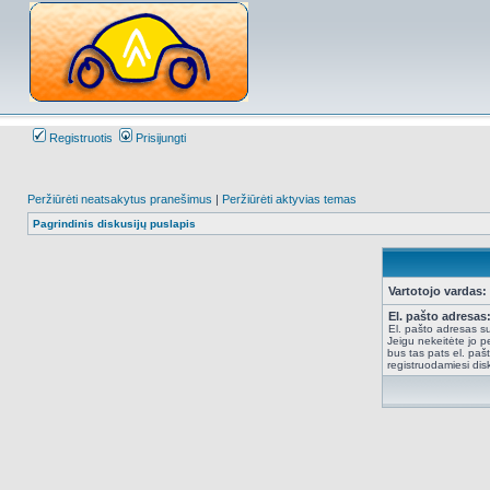
Registruotis
Prisijungti
Peržiūrėti neatsakytus pranešimus
|
Peržiūrėti aktyvias temas
Pagrindinis diskusijų puslapis
Vartotojo vardas:
El. pašto adresas
El. pašto adresas su
Jeigu nekeitėte jo pe
bus tas pats el. paš
registruodamiesi dis