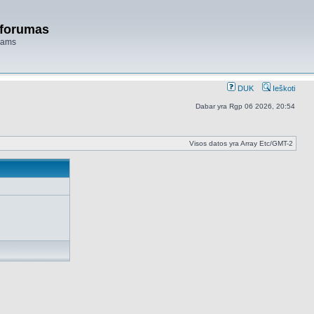
 forumas
niams
DUK
Ieškoti
Dabar yra Rgp 06 2026, 20:54
Visos datos yra Array Etc/GMT-2