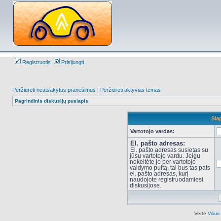
Registruotis
Prisijungti
Peržiūrėti neatsakytus pranešimus
|
Peržiūrėti aktyvias temas
Pagrindinis diskusijų puslapis
Sla
Vartotojo vardas:
El. pašto adresas:
El. pašto adresas susietas su
jūsų vartotojo vardu. Jeigu
nekeitėte jo per vartotojo
valdymo pultą, tai bus tas pats
el. pašto adresas, kurį
naudojote registruodamiesi
diskusijose.
Vertė
Viliu