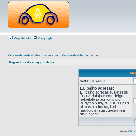
Registruotis
Prisijungti
Peržiūrėti neatsakytus pranešimus
|
Peržiūrėti aktyvias temas
Pagrindinis diskusijų puslapis
Sla
Vartotojo vardas:
El. pašto adresas:
El. pašto adresas susietas su
jūsų vartotojo vardu. Jeigu
nekeitėte jo per vartotojo
valdymo pultą, tai bus tas pats
el. pašto adresas, kurį
naudojote registruodamiesi
diskusijose.
Vertė
Viliu