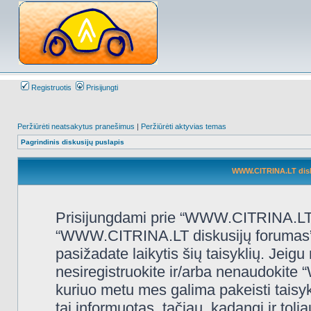
Registruotis
Prisijungti
Peržiūrėti neatsakytus pranešimus
|
Peržiūrėti aktyvias temas
Pagrindinis diskusijų puslapis
WWW.CITRINA.LT disk
Prisijungdami prie “WWW.CITRINA.LT d
“WWW.CITRINA.LT diskusijų forumas”, “
pasižadate laikytis šių taisyklių. Jeigu 
nesiregistruokite ir/arba nenaudokit
kuriuo metu mes galima pakeisti taisy
tai informuotas, tačiau, kadangi ir t