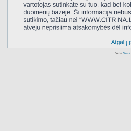
vartotojas sutinkate su tuo, kad bet k
duomenų bazėje. Ši informacija nebus
sutikimo, tačiau nei “WWW.CITRINA.LT
atveju neprisiima atsakomybės dėl in
Atgal į 
Vertė
Viliu