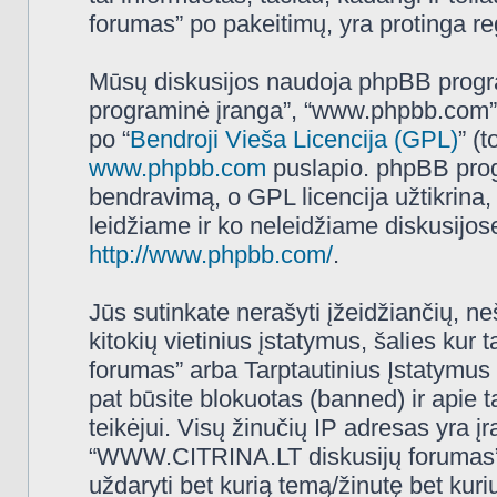
forumas” po pakeitimų, yra protinga regu
Mūsų diskusijos naudoja phpBB programi
programinė įranga”, “www.phpbb.com”
po “
Bendroji Vieša Licencija (GPL)
” (
www.phpbb.com
puslapio. phpBB progr
bendravimą, o GPL licencija užtikrina,
leidžiame ir ko neleidžiame diskusijos
http://www.phpbb.com/
.
Jūs sutinkate nerašyti įžeidžiančių, ne
kitokių vietinius įstatymus, šalies k
forumas” arba Tarptautinius Įstatymus 
pat būsite blokuotas (banned) ir apie 
teikėjui. Visų žinučių IP adresas yra 
“WWW.CITRINA.LT diskusijų forumas” tur
uždaryti bet kurią temą/žinutę bet kuri