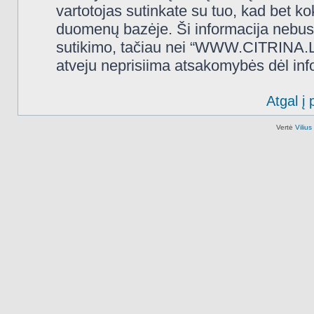
vartotojas sutinkate su tuo, kad bet k
duomenų bazėje. Ši informacija nebus
sutikimo, tačiau nei “WWW.CITRINA.LT
atveju neprisiima atsakomybės dėl in
Atgal į 
Vertė
Viliu