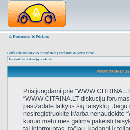
Registruotis
Prisijungti
Peržiūrėti neatsakytus pranešimus
|
Peržiūrėti aktyvias temas
Pagrindinis diskusijų puslapis
WWW.CITRINA.LT disk
Prisijungdami prie “WWW.CITRINA.LT d
“WWW.CITRINA.LT diskusijų forumas”, “
pasižadate laikytis šių taisyklių. Jeigu 
nesiregistruokite ir/arba nenaudokit
kuriuo metu mes galima pakeisti taisy
tai informuotas, tačiau, kadangi ir t