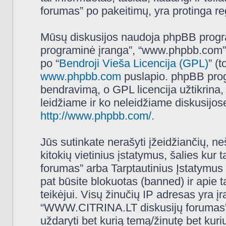
forumas” po pakeitimų, yra protinga regu
Mūsų diskusijos naudoja phpBB programi
programinė įranga”, “www.phpbb.com”
po “
Bendroji Vieša Licencija (GPL)
” (
www.phpbb.com
puslapio. phpBB progr
bendravimą, o GPL licencija užtikrina,
leidžiame ir ko neleidžiame diskusijos
http://www.phpbb.com/
.
Jūs sutinkate nerašyti įžeidžiančių, ne
kitokių vietinius įstatymus, šalies k
forumas” arba Tarptautinius Įstatymus 
pat būsite blokuotas (banned) ir apie 
teikėjui. Visų žinučių IP adresas yra 
“WWW.CITRINA.LT diskusijų forumas” tur
uždaryti bet kurią temą/žinutę bet kuri