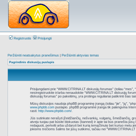
Registruotis
Prisijungti
Peržiūrėti neatsakytus pranešimus
|
Peržiūrėti aktyvias temas
Pagrindinis diskusijų puslapis
Prisijungdami prie “WWW.CITRINA.LT diskusijų forumas” (toliau “mes”, “mūs
nesiregistruokite ir/arba nenaudokite “WWW.CITRINA.LT diskusijų foruma
diskusijų forumas” po pakeitimų, yra protinga reguliariai patikrinti šias ta
Mūsų diskusijos naudoja phpBB programinę įrangą (toliau “jie”, “jų”, “
www.phpbb.com
puslapio. phpBB programinė įranga tik palengvina Interne
rasti:
http://www.phpbb.com/
.
Jūs sutinkate nerašyti įžeidžiančių, nešvankių, vulgarių, šmeižiančių, g
atveju tuojau pat būsite blokuotas (banned) ir apie tai bus pranešta jūs
redaguoti, perkelti arba uždaryti bet kurią temą/žinutę bet kuriuo metu j
jokioms trečioms šalims be jūsų sutikimo, tačiau nei “WWW.CITRINA.LT 