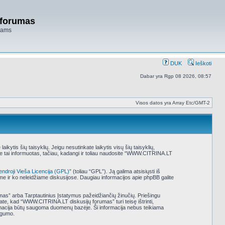
 forumas
niams
DUK
Ieškoti
Dabar yra Rgp 08 2026, 08:57
Visos datos yra Array Etc/GMT-2
tis šių taisyklių. Jeigu nesutinkate laikytis visų šių taisyklių,
e tai informuotas, tačiau, kadangi ir toliau naudosite “WWW.CITRINA.LT
endroji Vieša Licencija (GPL)
” (toliau “GPL”). Ją galima atsisiųsti iš
ame ir ko neleidžiame diskusijose. Daugiau informacijos apie phpBB galite
umas” arba Tarptautinius Įstatymus pažeidžiančių žinučių. Priešingu
ate, kad “WWW.CITRINA.LT diskusijų forumas” turi teisę ištrinti,
nformacija būtų saugoma duomenų bazėje. Ši informacija nebus teikiama
ugumo.