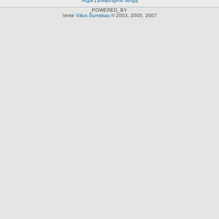
Atgal į prisijungimo langą
POWERED_BY
Vertė
Vilius Šumskas
© 2003, 2005, 2007