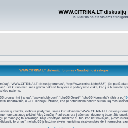
WWW.CITRINA.LT diskusijų
Jaukiausia palata visiems citroligo
WWW.CITRINA.LT diskusijų forumas - Naudojimosi sąlygos
ų”, “WWW.CITRINA.LT diskusijų forumas”, “http://www.citrina.lt/phpBB3”), jūs pasižadate laiky
s”. Bet kuriuo metu mes galima pakeisti taisykles ir padarysime viską, kad jūs būtumėte api
isykles patiems.
phpBB programinė įranga”, “www.phpbb.com”, “phpBB Grupė”, “phpBB Komanda”) išleistą po “
B
tinį bendravimą, o GPL licencija užtikrina, kad jie neturi nieko bendro su tuo, ką mes leidži
rasinančių ir kitokių vietinius įstatymus, šalies kur talpinama “WWW.CITRINA.LT diskusijų for
ų Interneto paslaugų teikėjui. Visų žinučių IP adresas yra įrašomas į duomenų bazę. Jūs sutink
eigu jie mano jog tai reikalinga. Kaip vartotojas sutinkate su tuo, kad bet kokia jūsų įvesta i
diskusijų forumas”, nei phpBB įsilaužimo atveju neprisiima atsakomybės dėl informacijos sa