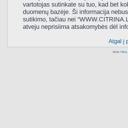
vartotojas sutinkate su tuo, kad bet k
duomenų bazėje. Ši informacija nebus
sutikimo, tačiau nei “WWW.CITRINA.LT
atveju neprisiima atsakomybės dėl in
Atgal į 
Vertė
Viliu