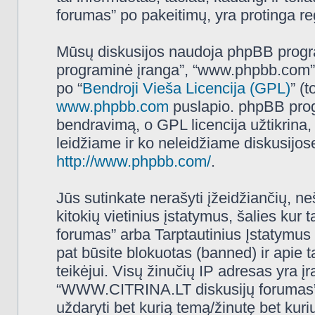
forumas” po pakeitimų, yra protinga regu
Mūsų diskusijos naudoja phpBB programi
programinė įranga”, “www.phpbb.com”
po “
Bendroji Vieša Licencija (GPL)
” (
www.phpbb.com
puslapio. phpBB progr
bendravimą, o GPL licencija užtikrina,
leidžiame ir ko neleidžiame diskusijos
http://www.phpbb.com/
.
Jūs sutinkate nerašyti įžeidžiančių, ne
kitokių vietinius įstatymus, šalies k
forumas” arba Tarptautinius Įstatymus 
pat būsite blokuotas (banned) ir apie 
teikėjui. Visų žinučių IP adresas yra 
“WWW.CITRINA.LT diskusijų forumas” tur
uždaryti bet kurią temą/žinutę bet kuri