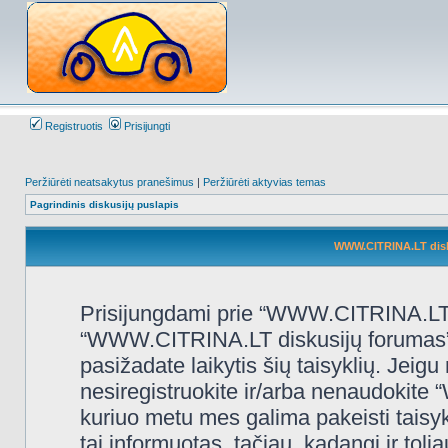
Registruotis
Prisijungti
Peržiūrėti neatsakytus pranešimus
|
Peržiūrėti aktyvias temas
Pagrindinis diskusijų puslapis
WWW.CITRINA.LT disk
Prisijungdami prie “WWW.CITRINA.LT d
“WWW.CITRINA.LT diskusijų forumas”, “
pasižadate laikytis šių taisyklių. Jeigu 
nesiregistruokite ir/arba nenaudokit
kuriuo metu mes galima pakeisti taisy
tai informuotas, tačiau, kadangi ir t