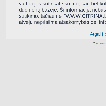
vartotojas sutinkate su tuo, kad bet k
duomenų bazėje. Ši informacija nebus
sutikimo, tačiau nei “WWW.CITRINA.LT
atveju neprisiima atsakomybės dėl in
Atgal į 
Vertė
Viliu