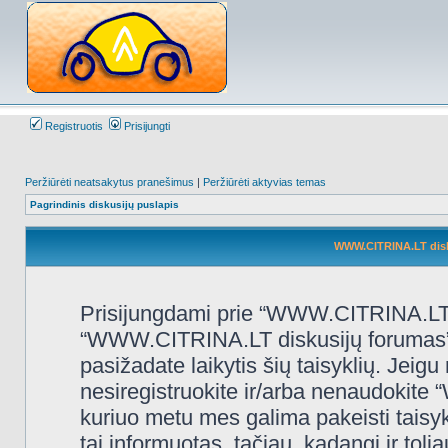
Registruotis
Prisijungti
Peržiūrėti neatsakytus pranešimus
|
Peržiūrėti aktyvias temas
Pagrindinis diskusijų puslapis
WWW.CITRINA.LT disk
Prisijungdami prie “WWW.CITRINA.LT d
“WWW.CITRINA.LT diskusijų forumas”, “
pasižadate laikytis šių taisyklių. Jeigu 
nesiregistruokite ir/arba nenaudokit
kuriuo metu mes galima pakeisti taisy
tai informuotas, tačiau, kadangi ir t