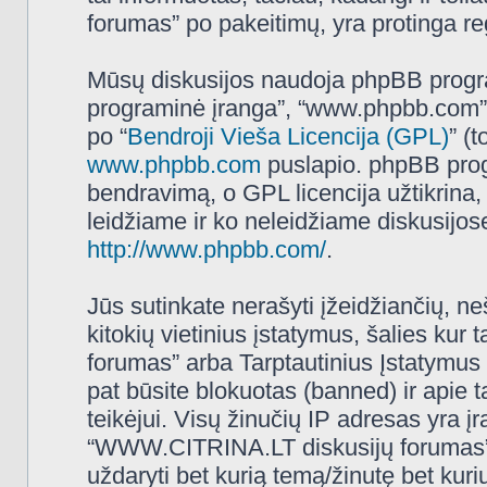
forumas” po pakeitimų, yra protinga regu
Mūsų diskusijos naudoja phpBB programi
programinė įranga”, “www.phpbb.com”
po “
Bendroji Vieša Licencija (GPL)
” (
www.phpbb.com
puslapio. phpBB progr
bendravimą, o GPL licencija užtikrina,
leidžiame ir ko neleidžiame diskusijos
http://www.phpbb.com/
.
Jūs sutinkate nerašyti įžeidžiančių, ne
kitokių vietinius įstatymus, šalies k
forumas” arba Tarptautinius Įstatymus 
pat būsite blokuotas (banned) ir apie 
teikėjui. Visų žinučių IP adresas yra 
“WWW.CITRINA.LT diskusijų forumas” tur
uždaryti bet kurią temą/žinutę bet kuri