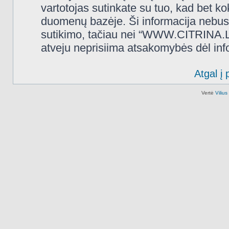
vartotojas sutinkate su tuo, kad bet k
duomenų bazėje. Ši informacija nebus
sutikimo, tačiau nei “WWW.CITRINA.LT
atveju neprisiima atsakomybės dėl in
Atgal į 
Vertė
Viliu