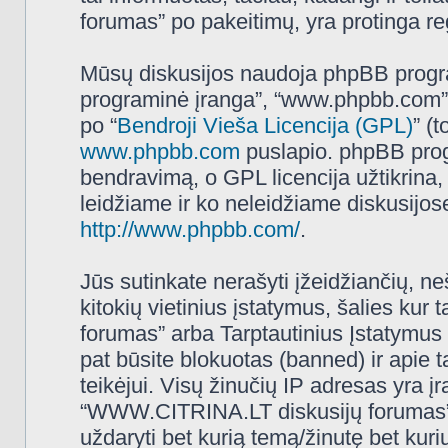
forumas” po pakeitimų, yra protinga regu
Mūsų diskusijos naudoja phpBB programi
programinė įranga”, “www.phpbb.com”
po “
Bendroji Vieša Licencija (GPL)
” (
www.phpbb.com
puslapio. phpBB progr
bendravimą, o GPL licencija užtikrina,
leidžiame ir ko neleidžiame diskusijos
http://www.phpbb.com/
.
Jūs sutinkate nerašyti įžeidžiančių, ne
kitokių vietinius įstatymus, šalies k
forumas” arba Tarptautinius Įstatymus 
pat būsite blokuotas (banned) ir apie 
teikėjui. Visų žinučių IP adresas yra 
“WWW.CITRINA.LT diskusijų forumas” tur
uždaryti bet kurią temą/žinutę bet kuri