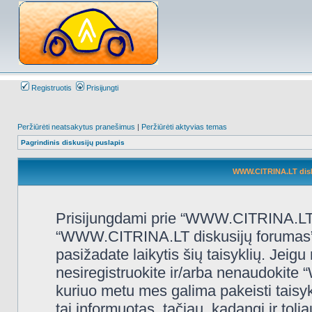
Registruotis
Prisijungti
Peržiūrėti neatsakytus pranešimus
|
Peržiūrėti aktyvias temas
Pagrindinis diskusijų puslapis
WWW.CITRINA.LT disk
Prisijungdami prie “WWW.CITRINA.LT d
“WWW.CITRINA.LT diskusijų forumas”, “
pasižadate laikytis šių taisyklių. Jeigu 
nesiregistruokite ir/arba nenaudokit
kuriuo metu mes galima pakeisti taisy
tai informuotas, tačiau, kadangi ir t