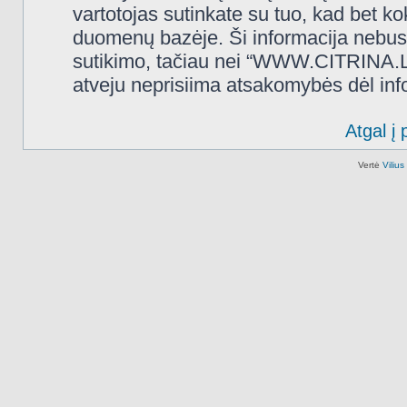
vartotojas sutinkate su tuo, kad bet k
duomenų bazėje. Ši informacija nebus
sutikimo, tačiau nei “WWW.CITRINA.LT
atveju neprisiima atsakomybės dėl in
Atgal į 
Vertė
Viliu