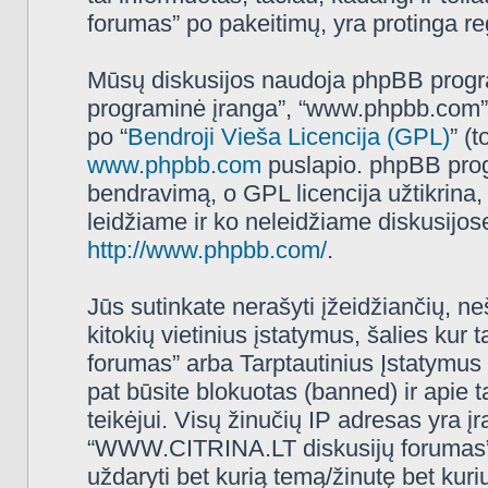
forumas” po pakeitimų, yra protinga regu
Mūsų diskusijos naudoja phpBB programi
programinė įranga”, “www.phpbb.com”
po “
Bendroji Vieša Licencija (GPL)
” (
www.phpbb.com
puslapio. phpBB progr
bendravimą, o GPL licencija užtikrina,
leidžiame ir ko neleidžiame diskusijos
http://www.phpbb.com/
.
Jūs sutinkate nerašyti įžeidžiančių, ne
kitokių vietinius įstatymus, šalies k
forumas” arba Tarptautinius Įstatymus 
pat būsite blokuotas (banned) ir apie 
teikėjui. Visų žinučių IP adresas yra 
“WWW.CITRINA.LT diskusijų forumas” tur
uždaryti bet kurią temą/žinutę bet kuri