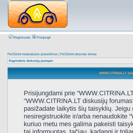
Registruotis
Prisijungti
Peržiūrėti neatsakytus pranešimus
|
Peržiūrėti aktyvias temas
Pagrindinis diskusijų puslapis
WWW.CITRINA.LT disk
Prisijungdami prie “WWW.CITRINA.LT d
“WWW.CITRINA.LT diskusijų forumas”, “
pasižadate laikytis šių taisyklių. Jeigu 
nesiregistruokite ir/arba nenaudokit
kuriuo metu mes galima pakeisti taisy
tai informuotas, tačiau, kadangi ir t