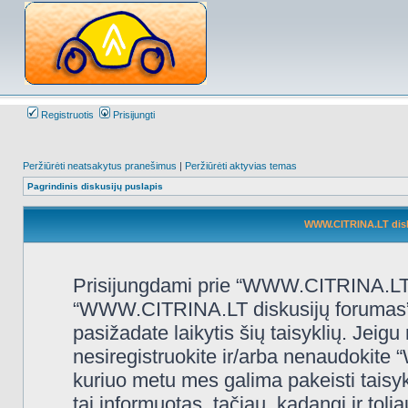
Registruotis
Prisijungti
Peržiūrėti neatsakytus pranešimus
|
Peržiūrėti aktyvias temas
Pagrindinis diskusijų puslapis
WWW.CITRINA.LT disk
Prisijungdami prie “WWW.CITRINA.LT d
“WWW.CITRINA.LT diskusijų forumas”, “
pasižadate laikytis šių taisyklių. Jeigu 
nesiregistruokite ir/arba nenaudokit
kuriuo metu mes galima pakeisti taisy
tai informuotas, tačiau, kadangi ir t