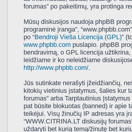
forumas” po pakeitimų, yra protinga regu
Mūsų diskusijos naudoja phpBB programi
programinė įranga”, “www.phpbb.com”
po “
Bendroji Vieša Licencija (GPL)
” (
www.phpbb.com
puslapio. phpBB progr
bendravimą, o GPL licencija užtikrina,
leidžiame ir ko neleidžiame diskusijos
http://www.phpbb.com/
.
Jūs sutinkate nerašyti įžeidžiančių, ne
kitokių vietinius įstatymus, šalies k
forumas” arba Tarptautinius Įstatymus 
pat būsite blokuotas (banned) ir apie 
teikėjui. Visų žinučių IP adresas yra 
“WWW.CITRINA.LT diskusijų forumas” tur
uždaryti bet kurią temą/žinutę bet kuri