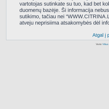
vartotojas sutinkate su tuo, kad bet k
duomenų bazėje. Ši informacija nebus
sutikimo, tačiau nei “WWW.CITRINA.LT
atveju neprisiima atsakomybės dėl in
Atgal į 
Vertė
Viliu