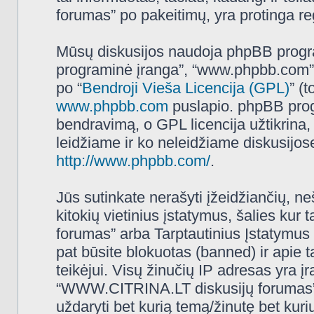
forumas” po pakeitimų, yra protinga regu
Mūsų diskusijos naudoja phpBB programi
programinė įranga”, “www.phpbb.com”
po “
Bendroji Vieša Licencija (GPL)
” (
www.phpbb.com
puslapio. phpBB progr
bendravimą, o GPL licencija užtikrina,
leidžiame ir ko neleidžiame diskusijos
http://www.phpbb.com/
.
Jūs sutinkate nerašyti įžeidžiančių, ne
kitokių vietinius įstatymus, šalies k
forumas” arba Tarptautinius Įstatymus 
pat būsite blokuotas (banned) ir apie 
teikėjui. Visų žinučių IP adresas yra 
“WWW.CITRINA.LT diskusijų forumas” tur
uždaryti bet kurią temą/žinutę bet kuri