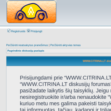
Registruotis
Prisijungti
Peržiūrėti neatsakytus pranešimus
|
Peržiūrėti aktyvias temas
Pagrindinis diskusijų puslapis
WWW.CITRINA.LT disk
Prisijungdami prie “WWW.CITRINA.LT d
“WWW.CITRINA.LT diskusijų forumas”, “
pasižadate laikytis šių taisyklių. Jeigu 
nesiregistruokite ir/arba nenaudokit
kuriuo metu mes galima pakeisti taisy
tai informuotas, tačiau, kadangi ir t