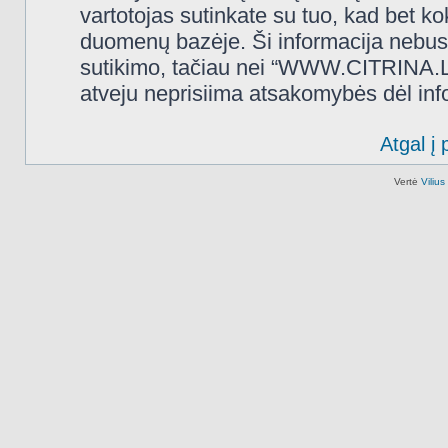
vartotojas sutinkate su tuo, kad bet k
duomenų bazėje. Ši informacija nebus
sutikimo, tačiau nei “WWW.CITRINA.LT
atveju neprisiima atsakomybės dėl in
Atgal į 
Vertė
Viliu