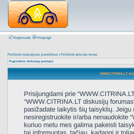
Registruotis
Prisijungti
Peržiūrėti neatsakytus pranešimus
|
Peržiūrėti aktyvias temas
Pagrindinis diskusijų puslapis
WWW.CITRINA.LT disk
Prisijungdami prie “WWW.CITRINA.LT d
“WWW.CITRINA.LT diskusijų forumas”, “
pasižadate laikytis šių taisyklių. Jeigu 
nesiregistruokite ir/arba nenaudokit
kuriuo metu mes galima pakeisti taisy
tai informuotas, tačiau, kadangi ir t