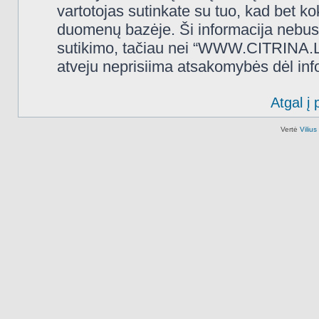
vartotojas sutinkate su tuo, kad bet k
duomenų bazėje. Ši informacija nebus
sutikimo, tačiau nei “WWW.CITRINA.LT
atveju neprisiima atsakomybės dėl in
Atgal į 
Vertė
Viliu