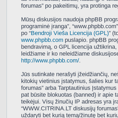
forumas” po pakeitimų, yra protinga regu
Mūsų diskusijos naudoja phpBB programi
programinė įranga”, “www.phpbb.com”
po “
Bendroji Vieša Licencija (GPL)
” (
www.phpbb.com
puslapio. phpBB progr
bendravimą, o GPL licencija užtikrina,
leidžiame ir ko neleidžiame diskusijos
http://www.phpbb.com/
.
Jūs sutinkate nerašyti įžeidžiančių, ne
kitokių vietinius įstatymus, šalies k
forumas” arba Tarptautinius Įstatymus 
pat būsite blokuotas (banned) ir apie 
teikėjui. Visų žinučių IP adresas yra 
“WWW.CITRINA.LT diskusijų forumas” tur
uždaryti bet kurią temą/žinutę bet kuri