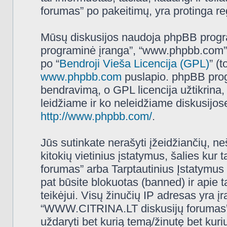
forumas” po pakeitimų, yra protinga regu
Mūsų diskusijos naudoja phpBB programi
programinė įranga”, “www.phpbb.com”
po “
Bendroji Vieša Licencija (GPL)
” (
www.phpbb.com
puslapio. phpBB progr
bendravimą, o GPL licencija užtikrina,
leidžiame ir ko neleidžiame diskusijos
http://www.phpbb.com/
.
Jūs sutinkate nerašyti įžeidžiančių, ne
kitokių vietinius įstatymus, šalies k
forumas” arba Tarptautinius Įstatymus 
pat būsite blokuotas (banned) ir apie 
teikėjui. Visų žinučių IP adresas yra 
“WWW.CITRINA.LT diskusijų forumas” tur
uždaryti bet kurią temą/žinutę bet kuri