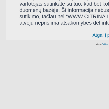
vartotojas sutinkate su tuo, kad bet k
duomenų bazėje. Ši informacija nebus
sutikimo, tačiau nei “WWW.CITRINA.LT
atveju neprisiima atsakomybės dėl in
Atgal į 
Vertė
Viliu