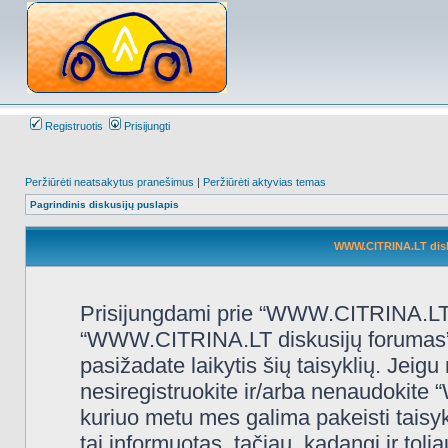
Registruotis
Prisijungti
Peržiūrėti neatsakytus pranešimus
|
Peržiūrėti aktyvias temas
Pagrindinis diskusijų puslapis
WWW.CITRINA.LT disk
Prisijungdami prie “WWW.CITRINA.LT d
“WWW.CITRINA.LT diskusijų forumas”, “
pasižadate laikytis šių taisyklių. Jeigu 
nesiregistruokite ir/arba nenaudokit
kuriuo metu mes galima pakeisti taisy
tai informuotas, tačiau, kadangi ir t