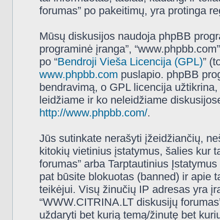
forumas” po pakeitimų, yra protinga regu
Mūsų diskusijos naudoja phpBB programi
programinė įranga”, “www.phpbb.com”
po “
Bendroji Vieša Licencija (GPL)
” (
www.phpbb.com
puslapio. phpBB progr
bendravimą, o GPL licencija užtikrina,
leidžiame ir ko neleidžiame diskusijos
http://www.phpbb.com/
.
Jūs sutinkate nerašyti įžeidžiančių, ne
kitokių vietinius įstatymus, šalies k
forumas” arba Tarptautinius Įstatymus 
pat būsite blokuotas (banned) ir apie 
teikėjui. Visų žinučių IP adresas yra 
“WWW.CITRINA.LT diskusijų forumas” tur
uždaryti bet kurią temą/žinutę bet kuri