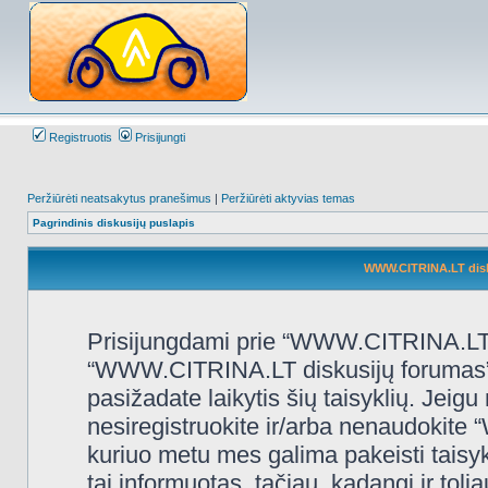
Registruotis
Prisijungti
Peržiūrėti neatsakytus pranešimus
|
Peržiūrėti aktyvias temas
Pagrindinis diskusijų puslapis
WWW.CITRINA.LT disk
Prisijungdami prie “WWW.CITRINA.LT d
“WWW.CITRINA.LT diskusijų forumas”, “
pasižadate laikytis šių taisyklių. Jeigu 
nesiregistruokite ir/arba nenaudokit
kuriuo metu mes galima pakeisti taisy
tai informuotas, tačiau, kadangi ir t