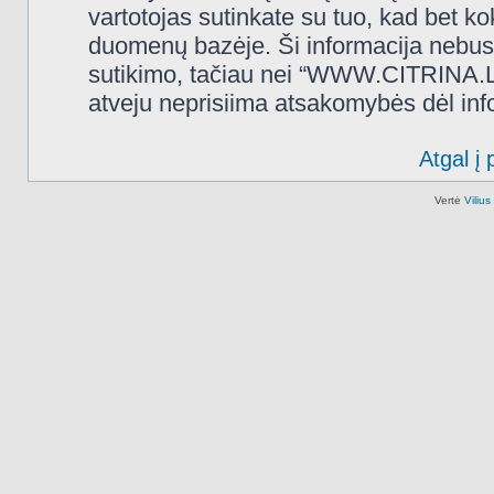
vartotojas sutinkate su tuo, kad bet k
duomenų bazėje. Ši informacija nebus
sutikimo, tačiau nei “WWW.CITRINA.LT
atveju neprisiima atsakomybės dėl in
Atgal į 
Vertė
Viliu