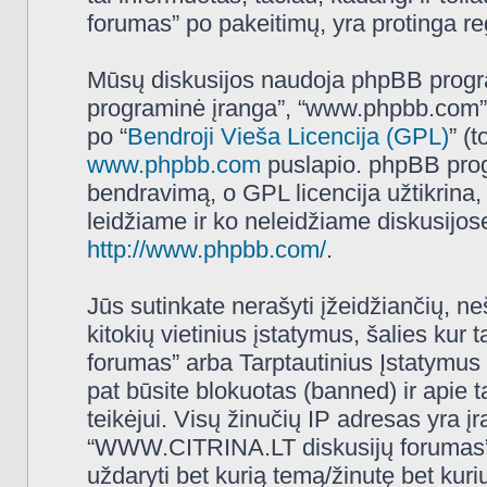
forumas” po pakeitimų, yra protinga regu
Mūsų diskusijos naudoja phpBB programi
programinė įranga”, “www.phpbb.com”
po “
Bendroji Vieša Licencija (GPL)
” (
www.phpbb.com
puslapio. phpBB progr
bendravimą, o GPL licencija užtikrina,
leidžiame ir ko neleidžiame diskusijos
http://www.phpbb.com/
.
Jūs sutinkate nerašyti įžeidžiančių, ne
kitokių vietinius įstatymus, šalies k
forumas” arba Tarptautinius Įstatymus 
pat būsite blokuotas (banned) ir apie 
teikėjui. Visų žinučių IP adresas yra 
“WWW.CITRINA.LT diskusijų forumas” tur
uždaryti bet kurią temą/žinutę bet kuri