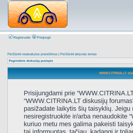
Registruotis
Prisijungti
Peržiūrėti neatsakytus pranešimus
|
Peržiūrėti aktyvias temas
Pagrindinis diskusijų puslapis
WWW.CITRINA.LT disk
Prisijungdami prie “WWW.CITRINA.LT d
“WWW.CITRINA.LT diskusijų forumas”, “
pasižadate laikytis šių taisyklių. Jeigu 
nesiregistruokite ir/arba nenaudokit
kuriuo metu mes galima pakeisti taisy
tai informuotas, tačiau, kadangi ir t