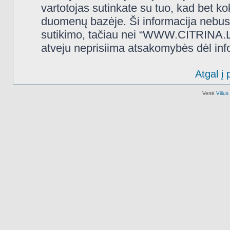
vartotojas sutinkate su tuo, kad bet k
duomenų bazėje. Ši informacija nebus
sutikimo, tačiau nei “WWW.CITRINA.LT
atveju neprisiima atsakomybės dėl in
Atgal į 
Vertė
Viliu