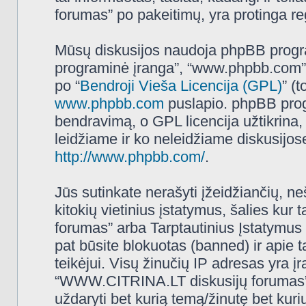
forumas” po pakeitimų, yra protinga regu
Mūsų diskusijos naudoja phpBB programi
programinė įranga”, “www.phpbb.com”
po “
Bendroji Vieša Licencija (GPL)
” (
www.phpbb.com
puslapio. phpBB progr
bendravimą, o GPL licencija užtikrina,
leidžiame ir ko neleidžiame diskusijos
http://www.phpbb.com/
.
Jūs sutinkate nerašyti įžeidžiančių, ne
kitokių vietinius įstatymus, šalies k
forumas” arba Tarptautinius Įstatymus 
pat būsite blokuotas (banned) ir apie 
teikėjui. Visų žinučių IP adresas yra 
“WWW.CITRINA.LT diskusijų forumas” tur
uždaryti bet kurią temą/žinutę bet kuri