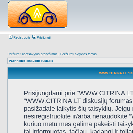
Registruotis
Prisijungti
Peržiūrėti neatsakytus pranešimus
|
Peržiūrėti aktyvias temas
Pagrindinis diskusijų puslapis
WWW.CITRINA.LT disk
Prisijungdami prie “WWW.CITRINA.LT d
“WWW.CITRINA.LT diskusijų forumas”, “
pasižadate laikytis šių taisyklių. Jeigu 
nesiregistruokite ir/arba nenaudokit
kuriuo metu mes galima pakeisti taisy
tai informuotas, tačiau, kadangi ir t