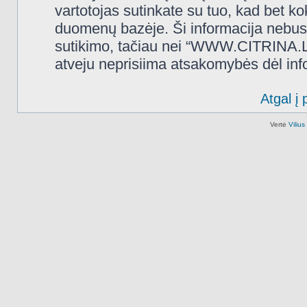
vartotojas sutinkate su tuo, kad bet k
duomenų bazėje. Ši informacija nebus
sutikimo, tačiau nei “WWW.CITRINA.LT
atveju neprisiima atsakomybės dėl in
Atgal į 
Vertė
Viliu