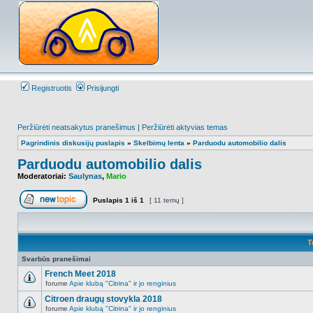
Registruotis
Prisijungti
Peržiūrėti neatsakytus pranešimus
|
Peržiūrėti aktyvias temas
Pagrindinis diskusijų puslapis
»
Skelbimų lenta
»
Parduodu automobilio dalis
Parduodu automobilio dalis
Moderatoriai:
Saulynas
,
Mario
Puslapis
1
iš
1
[ 11 temų ]
Naujos temos kūrimas
T
Svarbūs pranešimai
French Meet 2018
forume
Apie klubą "Citrina" ir jo renginius
NO_UNREAD_POSTS
Citroen draugų stovykla 2018
forume
Apie klubą "Citrina" ir jo renginius
NO_UNREAD_POSTS