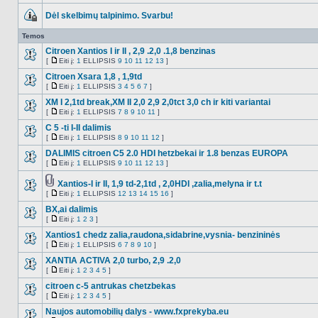
Dėl skelbimų talpinimo. Svarbu!
Ši
tema
Temos
užrakinta,
jūs
Citroen Xantios I ir II , 2,9 .2,0 .1,8 benzinas
negalite
[
Eiti į:
1
ELLIPSIS
9
10
11
12
13
]
redaguoti
NO_UNREAD_POSTS
Eiti
pranešimų
į
Citroen Xsara 1,8 , 1,9td
arba
[
Eiti į:
1
ELLIPSIS
3
4
5
6
7
]
atsakinėti
NO_UNREAD_POSTS
Eiti
į
į
XM I 2,1td break,XM II 2,0 2,9 2,0tct 3,0 ch ir kiti variantai
juos.
[
Eiti į:
1
ELLIPSIS
7
8
9
10
11
]
NO_UNREAD_POSTS
Eiti
į
C 5 -ti I-II dalimis
[
Eiti į:
1
ELLIPSIS
8
9
10
11
12
]
NO_UNREAD_POSTS
Eiti
į
DALIMIS citroen C5 2.0 HDI hetzbekai ir 1.8 benzas EUROPA
[
Eiti į:
1
ELLIPSIS
9
10
11
12
13
]
NO_UNREAD_POSTS
Eiti
į
Xantios-I ir II, 1,9 td-2,1td , 2,0HDI ,zalia,melyna ir t.t
Tema
[
Eiti į:
1
ELLIPSIS
12
13
14
15
16
]
NO_UNREAD_POSTS
turi
Eiti
prikabintų
į
BX,ai dalimis
failų
[
Eiti į:
1
2
3
]
NO_UNREAD_POSTS
Eiti
į
Xantios1 chedz zalia,raudona,sidabrine,vysnia- benzininės
[
Eiti į:
1
ELLIPSIS
6
7
8
9
10
]
NO_UNREAD_POSTS
Eiti
į
XANTIA ACTIVA 2,0 turbo, 2,9 .2,0
[
Eiti į:
1
2
3
4
5
]
NO_UNREAD_POSTS
Eiti
į
citroen c-5 antrukas chetzbekas
[
Eiti į:
1
2
3
4
5
]
NO_UNREAD_POSTS
Eiti
į
Naujos automobilių dalys - www.fxprekyba.eu