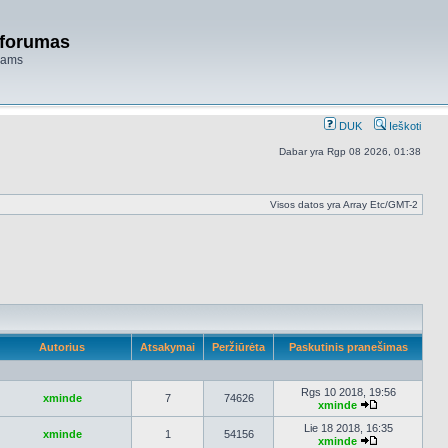
 forumas
niams
DUK
Ieškoti
Dabar yra Rgp 08 2026, 01:38
Visos datos yra Array Etc/GMT-2
Autorius
Atsakymai
Peržiūrėta
Paskutinis pranešimas
Rgs 10 2018, 19:56
xminde
7
74626
xminde
Peržiūrėti
naujausius
Lie 18 2018, 16:35
xminde
1
54156
pranešimus
xminde