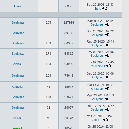
Peržiūrėti
naujausius
Spa 22 2008, 16:33
Haris
0
6056
pranešimus
Haris
Peržiūrėti
naujausius
pranešimus
Bal 09 2021, 12:15
Saulynas
185
127924
Saulynas
Peržiūrėti
naujausius
Spa 20 2020, 07:22
Saulynas
92
39455
pranešimus
Saulynas
Peržiūrėti
naujausius
Rgp 25 2020, 15:49
Saulynas
159
60337
pranešimus
Saulynas
Peržiūrėti
naujausius
Kov 06 2020, 21:06
Saulynas
173
58812
pranešimus
Saulynas
Peržiūrėti
naujausius
Kov 04 2020, 12:45
Aidas1
183
63959
pranešimus
PauliusNO
Peržiūrėti
naujausius
Sau 22 2020, 08:09
Saulynas
233
75649
pranešimus
Saulynas
Peržiūrėti
naujausius
Bal 13 2019, 18:08
Saulynas
31
15917
pranešimus
Saulynas
Peržiūrėti
naujausius
Rgs 23 2018, 07:03
Saulynas
138
53677
pranešimus
Saulynas
Peržiūrėti
naujausius
Rgs 12 2018, 16:52
Saulynas
61
28027
pranešimus
Saulynas
Peržiūrėti
naujausius
Vas 28 2018, 11:49
Aidas1
60
25775
pranešimus
Aidas1
Peržiūrėti
naujausius
Bir 28 2016, 11:50
xminde
35
18523