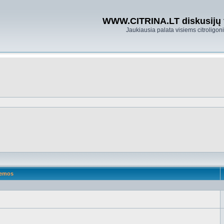
WWW.CITRINA.LT diskusijų
Jaukiausia palata visiems citroligo
emos