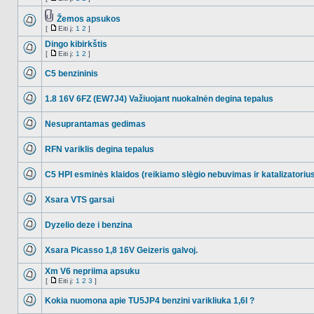
NO_UNREAD_POSTS
Eiti
į
Žemos apsukos
Tema
[
Eiti į:
1
2
]
NO_UNREAD_POSTS
turi
Eiti
prikabintų
į
Dingo kibirkštis
failų
[
Eiti į:
1
2
]
NO_UNREAD_POSTS
Eiti
į
C5 benzininis
NO_UNREAD_POSTS
1.8 16V 6FZ (EW7J4) Važiuojant nuokalnėn degina tepalus
NO_UNREAD_POSTS
Nesuprantamas gedimas
NO_UNREAD_POSTS
RFN variklis degina tepalus
NO_UNREAD_POSTS
C5 HPI esminės klaidos (reikiamo slėgio nebuvimas ir katalizatoriu
NO_UNREAD_POSTS
Xsara VTS garsai
NO_UNREAD_POSTS
Dyzelio deze i benzina
NO_UNREAD_POSTS
Xsara Picasso 1,8 16V Geizeris galvoj.
NO_UNREAD_POSTS
Xm V6 nepriima apsuku
[
Eiti į:
1
2
3
]
NO_UNREAD_POSTS
Eiti
į
Kokia nuomona apie TU5JP4 benzini varikliuka 1,6l ?
NO_UNREAD_POSTS