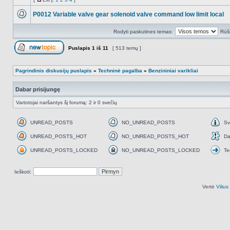
NO_UNREAD_POSTS
Eiti
į
P0012 Variable valve gear solenoid valve command low limit local
NO_UNREAD_POSTS
Rodyti paskutines temas:
Rūši
Puslapis
1
iš
11
[ 513 temų ]
Naujos temos kūrimas
Pagrindinis diskusijų puslapis
»
Techninė pagalba
»
Benzininiai varikliai
Dabar prisijungę
Vartotojai naršantys šį forumą: 2 ir 0 svečių
UNREAD_POSTS
NO_UNREAD_POSTS
Sv
UNREAD_POSTS
NO_UNREAD_POSTS
Svar
UNREAD_POSTS_HOT
NO_UNREAD_POSTS_HOT
Da
UNREAD_POSTS_HOT
NO_UNREAD_POSTS_HOT
Daž
UNREAD_POSTS_LOCKED
NO_UNREAD_POSTS_LOCKED
Te
UNREAD_POSTS_LOCKED
NO_UNREAD_POSTS_LOCKED
Tem
perk
Ieškoti:
Vertė
Viliu