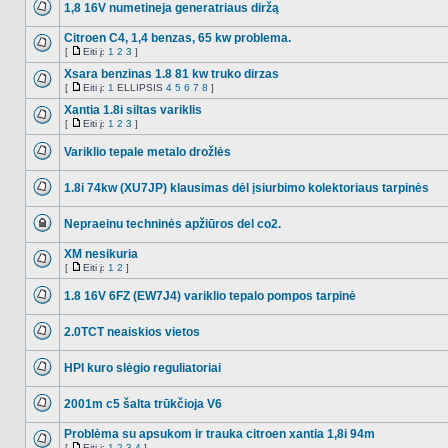
1,8 16V numetineja generatriaus diržą
NO_UNREAD_POSTS
Citroen C4, 1,4 benzas, 65 kw problema.
[
Eiti į:
1
2
3
]
NO_UNREAD_POSTS
Eiti
į
Xsara benzinas 1.8 81 kw truko dirzas
[
Eiti į:
1
ELLIPSIS
4
5
6
7
8
]
NO_UNREAD_POSTS
Eiti
į
Xantia 1.8i siltas variklis
[
Eiti į:
1
2
3
]
NO_UNREAD_POSTS
Eiti
į
Variklio tepale metalo drožlės
NO_UNREAD_POSTS
1.8i 74kw (XU7JP) klausimas dėl įsiurbimo kolektoriaus tarpinės
NO_UNREAD_POSTS
Nepraeinu techninės apžiūros del co2.
Ši
tema
XM nesikuria
užrakinta,
[
Eiti į:
1
2
]
jūs
NO_UNREAD_POSTS
Eiti
negalite
į
redaguoti
1.8 16V 6FZ (EW7J4) variklio tepalo pompos tarpinė
pranešimų
NO_UNREAD_POSTS
arba
atsakinėti
2.0TCT neaiskios vietos
į
NO_UNREAD_POSTS
juos.
HPI kuro slėgio reguliatoriai
NO_UNREAD_POSTS
2001m c5 šalta trūkčioja V6
NO_UNREAD_POSTS
Problėma su apsukom ir trauka citroen xantia 1,8i 94m
[
Eiti į:
1
2
3
4
]