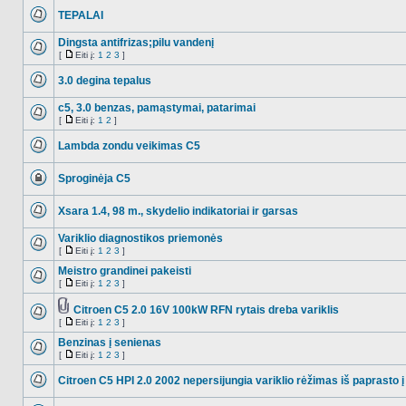
TEPALAI
NO_UNREAD_POSTS
Dingsta antifrizas;pilu vandenį
[
Eiti į:
1
2
3
]
NO_UNREAD_POSTS
Eiti
į
3.0 degina tepalus
NO_UNREAD_POSTS
c5, 3.0 benzas, pamąstymai, patarimai
[
Eiti į:
1
2
]
NO_UNREAD_POSTS
Eiti
į
Lambda zondu veikimas C5
NO_UNREAD_POSTS
Sproginėja C5
Ši
tema
Xsara 1.4, 98 m., skydelio indikatoriai ir garsas
užrakinta,
jūs
NO_UNREAD_POSTS
negalite
Variklio diagnostikos priemonės
redaguoti
pranešimų
[
Eiti į:
1
2
3
]
NO_UNREAD_POSTS
Eiti
arba
į
Meistro grandinei pakeisti
atsakinėti
į
[
Eiti į:
1
2
3
]
NO_UNREAD_POSTS
juos.
Eiti
į
Citroen C5 2.0 16V 100kW RFN rytais dreba variklis
Tema
[
Eiti į:
1
2
3
]
NO_UNREAD_POSTS
turi
Eiti
prikabintų
į
Benzinas į senienas
failų
[
Eiti į:
1
2
3
]
NO_UNREAD_POSTS
Eiti
į
Citroen C5 HPI 2.0 2002 nepersijungia variklio rėžimas iš paprasto į
NO_UNREAD_POSTS