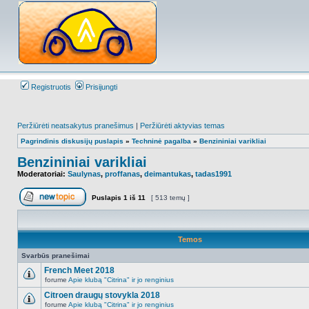
Registruotis
Prisijungti
Peržiūrėti neatsakytus pranešimus
|
Peržiūrėti aktyvias temas
Pagrindinis diskusijų puslapis
»
Techninė pagalba
»
Benzininiai varikliai
Benzininiai varikliai
Moderatoriai:
Saulynas
,
proffanas
,
deimantukas
,
tadas1991
Puslapis
1
iš
11
[ 513 temų ]
Naujos temos kūrimas
Temos
Svarbūs pranešimai
French Meet 2018
forume
Apie klubą "Citrina" ir jo renginius
NO_UNREAD_POSTS
Citroen draugų stovykla 2018
forume
Apie klubą "Citrina" ir jo renginius
NO_UNREAD_POSTS