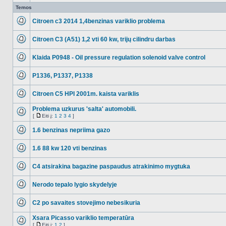
Temos
Citroen c3 2014 1,4benzinas variklio problema
NO_UNREAD_POSTS
Citroen C3 (A51) 1,2 vti 60 kw, trijų cilindru darbas
NO_UNREAD_POSTS
Klaida P0948 - Oil pressure regulation solenoid valve control
NO_UNREAD_POSTS
P1336, P1337, P1338
NO_UNREAD_POSTS
Citroen C5 HPI 2001m. kaista variklis
NO_UNREAD_POSTS
Problema uzkurus 'salta' automobili.
[
Eiti į:
1
2
3
4
]
NO_UNREAD_POSTS
Eiti
į
1.6 benzinas nepriima gazo
NO_UNREAD_POSTS
1.6 88 kw 120 vti benzinas
NO_UNREAD_POSTS
C4 atsirakina bagazine paspaudus atrakinimo mygtuka
NO_UNREAD_POSTS
Nerodo tepalo lygio skydelyje
NO_UNREAD_POSTS
C2 po savaites stovejimo nebesikuria
NO_UNREAD_POSTS
Xsara Picasso variklio temperatūra
[
Eiti į:
1
2
]