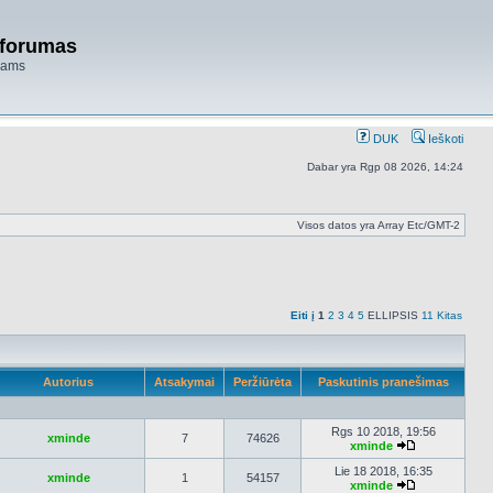
 forumas
niams
DUK
Ieškoti
Dabar yra Rgp 08 2026, 14:24
Visos datos yra Array Etc/GMT-2
Eiti į
1
2
3
4
5
ELLIPSIS
11
Kitas
Autorius
Atsakymai
Peržiūrėta
Paskutinis pranešimas
Rgs 10 2018, 19:56
xminde
7
74626
xminde
Peržiūrėti
naujausius
Lie 18 2018, 16:35
xminde
1
54157
pranešimus
xminde