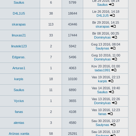
naujausius
Lie 29 2016, 08:14
Saulius
6
5799
pranešimus
Saulius
Peržiūrėti
naujausius
Lie 26 2016, 14:18
D4L1U5
38
18644
pranešimus
D4L1U5
Peržiūrėti
naujausius
Bir 29 2016, 14:15
skarapas
113
43446
pranešimus
skarapas
Peržiūrėti
naujausius
Bir 08 2016, 00:25
linuxas21
33
17444
pranešimus
Dominykas
Peržiūrėti
naujausius
Geg 13 2016, 08:04
linutele123
2
5942
pranešimus
Saulynas
Peržiūrėti
naujausius
Geg 10 2016, 11:00
Edgaras.
7
5496
pranešimus
Dominykas
Peržiūrėti
naujausius
Kov 20 2016, 01:00
Arturas1
1
4063
pranešimus
tadas1991
Peržiūrėti
naujausius
Vas 19 2016, 22:13
karpis
18
10100
pranešimus
karpis
Peržiūrėti
naujausius
Vas 14 2016, 19:40
Saulius
11
6890
pranešimus
Saulius
Peržiūrėti
naujausius
Vas 13 2016, 22:26
Vycius
1
3655
pranešimus
Dominykas
Peržiūrėti
naujausius
Vas 10 2016, 12:23
fanas
2
4108
pranešimus
fanas
Peržiūrėti
naujausius
Sau 30 2016, 22:27
alentas
3
4580
pranešimus
Saulynas
Peržiūrėti
naujausius
Sau 18 2016, 13:37
Arūnas xantia
58
25291
pranešimus
Saulynas