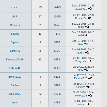
Peržiūrėti
naujausius
Spa 29 2018, 01:36
insain
23
14479
pranešimus
tadas1991
Peržiūrėti
naujausius
Spa 27 2018, 22:34
SAR
27
13865
pranešimus
Kestas77
Peržiūrėti
naujausius
Spa 22 2018, 08:46
Rotanas
2
3745
pranešimus
kobis
Peržiūrėti
naujausius
Spa 17 2018, 20:15
Saulius
11
7170
pranešimus
madek
Peržiūrėti
naujausius
Spa 16 2018, 17:20
Dipsas
3
3907
pranešimus
ukw
Peržiūrėti
naujausius
Spa 09 2018, 19:10
Giedrius
8
6026
pranešimus
borka
Peržiūrėti
naujausius
Spa 06 2018, 16:52
DonatasC5HPI
11
8259
pranešimus
Saulynas
Peržiūrėti
naujausius
Lie 20 2018, 21:08
EDZWUX
1
3025
pranešimus
ukw
Peržiūrėti
naujausius
Lie 17 2018, 10:45
Elviukai123
8
5323
pranešimus
Elviukai123
Peržiūrėti
naujausius
Lie 10 2018, 22:18
Saulius
3
3489
pranešimus
nerimka
Peržiūrėti
naujausius
Bir 03 2018, 23:46
viciokas36
42
15525
pranešimus
viciokas36
Peržiūrėti
naujausius
Kov 04 2018, 13:50
kobis
2
4892
pranešimus
kobis
Peržiūrėti