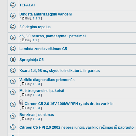
TEPALAI
NO_UNREAD_POSTS
Dingsta antifrizas;pilu vandenį
[
Eiti į:
1
2
3
]
NO_UNREAD_POSTS
Eiti
į
3.0 degina tepalus
NO_UNREAD_POSTS
c5, 3.0 benzas, pamąstymai, patarimai
[
Eiti į:
1
2
]
NO_UNREAD_POSTS
Eiti
į
Lambda zondu veikimas C5
NO_UNREAD_POSTS
Sproginėja C5
Ši
tema
Xsara 1.4, 98 m., skydelio indikatoriai ir garsas
užrakinta,
jūs
NO_UNREAD_POSTS
negalite
Variklio diagnostikos priemonės
redaguoti
pranešimų
[
Eiti į:
1
2
3
]
NO_UNREAD_POSTS
Eiti
arba
į
Meistro grandinei pakeisti
atsakinėti
į
[
Eiti į:
1
2
3
]
NO_UNREAD_POSTS
juos.
Eiti
į
Citroen C5 2.0 16V 100kW RFN rytais dreba variklis
Tema
[
Eiti į:
1
2
3
]
NO_UNREAD_POSTS
turi
Eiti
prikabintų
į
Benzinas į senienas
failų
[
Eiti į:
1
2
3
]
NO_UNREAD_POSTS
Eiti
į
Citroen C5 HPI 2.0 2002 nepersijungia variklio rėžimas iš paprasto į
NO_UNREAD_POSTS