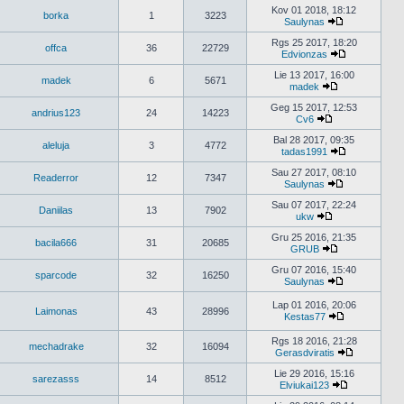
naujausius
Kov 01 2018, 18:12
borka
1
3223
pranešimus
Saulynas
Peržiūrėti
naujausius
Rgs 25 2017, 18:20
offca
36
22729
pranešimus
Edvionzas
Peržiūrėti
naujausius
Lie 13 2017, 16:00
madek
6
5671
pranešimus
madek
Peržiūrėti
naujausius
Geg 15 2017, 12:53
andrius123
24
14223
pranešimus
Cv6
Peržiūrėti
naujausius
Bal 28 2017, 09:35
aleluja
3
4772
pranešimus
tadas1991
Peržiūrėti
naujausius
Sau 27 2017, 08:10
Readerror
12
7347
pranešimus
Saulynas
Peržiūrėti
naujausius
Sau 07 2017, 22:24
Daniilas
13
7902
pranešimus
ukw
Peržiūrėti
naujausius
Gru 25 2016, 21:35
bacila666
31
20685
pranešimus
GRUB
Peržiūrėti
naujausius
Gru 07 2016, 15:40
sparcode
32
16250
pranešimus
Saulynas
Peržiūrėti
naujausius
Lap 01 2016, 20:06
Laimonas
43
28996
pranešimus
Kestas77
Peržiūrėti
naujausius
Rgs 18 2016, 21:28
mechadrake
32
16094
pranešimus
Gerasdviratis
Peržiūrėti
naujausius
Lie 29 2016, 15:16
sarezasss
14
8512
pranešimu
Elviukai123
Peržiūrėti