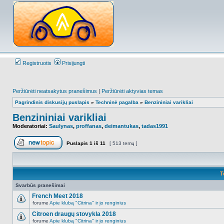
Registruotis
Prisijungti
Peržiūrėti neatsakytus pranešimus
|
Peržiūrėti aktyvias temas
Pagrindinis diskusijų puslapis
»
Techninė pagalba
»
Benzininiai varikliai
Benzininiai varikliai
Moderatoriai:
Saulynas
,
proffanas
,
deimantukas
,
tadas1991
Puslapis
1
iš
11
[ 513 temų ]
Naujos temos kūrimas
T
Svarbūs pranešimai
French Meet 2018
forume
Apie klubą "Citrina" ir jo renginius
NO_UNREAD_POSTS
Citroen draugų stovykla 2018
forume
Apie klubą "Citrina" ir jo renginius
NO_UNREAD_POSTS