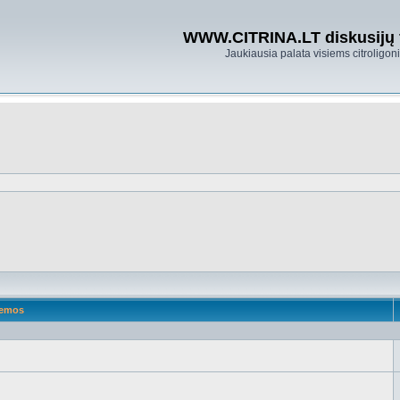
WWW.CITRINA.LT diskusijų
Jaukiausia palata visiems citroligo
emos