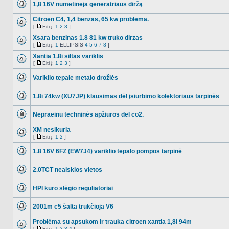
1,8 16V numetineja generatriaus diržą
NO_UNREAD_POSTS
Citroen C4, 1,4 benzas, 65 kw problema.
[
Eiti į:
1
2
3
]
NO_UNREAD_POSTS
Eiti
į
Xsara benzinas 1.8 81 kw truko dirzas
[
Eiti į:
1
ELLIPSIS
4
5
6
7
8
]
NO_UNREAD_POSTS
Eiti
į
Xantia 1.8i siltas variklis
[
Eiti į:
1
2
3
]
NO_UNREAD_POSTS
Eiti
į
Variklio tepale metalo drožlės
NO_UNREAD_POSTS
1.8i 74kw (XU7JP) klausimas dėl įsiurbimo kolektoriaus tarpinės
NO_UNREAD_POSTS
Nepraeinu techninės apžiūros del co2.
Ši
tema
XM nesikuria
užrakinta,
[
Eiti į:
1
2
]
jūs
NO_UNREAD_POSTS
Eiti
negalite
į
redaguoti
1.8 16V 6FZ (EW7J4) variklio tepalo pompos tarpinė
pranešimų
NO_UNREAD_POSTS
arba
atsakinėti
2.0TCT neaiskios vietos
į
NO_UNREAD_POSTS
juos.
HPI kuro slėgio reguliatoriai
NO_UNREAD_POSTS
2001m c5 šalta trūkčioja V6
NO_UNREAD_POSTS
Problėma su apsukom ir trauka citroen xantia 1,8i 94m
[
Eiti į:
1
2
3
4
]