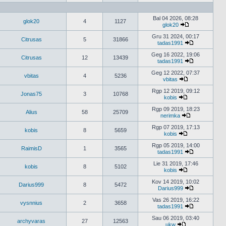
Peržiūrėti
naujausius
pranešimus
Bal 04 2026, 08:28
glok20
4
1127
glok20
Peržiūrėti
naujausius
Gru 31 2024, 00:17
Citrusas
5
31866
pranešimus
tadas1991
Peržiūrėti
naujausius
Geg 16 2022, 19:06
Citrusas
12
13439
pranešimus
tadas1991
Peržiūrėti
naujausius
Geg 12 2022, 07:37
vbitas
4
5236
pranešimus
vbitas
Peržiūrėti
naujausius
Rgp 12 2019, 09:12
Jonas75
3
10768
pranešimus
kobis
Peržiūrėti
naujausius
Rgp 09 2019, 18:23
Alius
58
25709
pranešimus
nerimka
Peržiūrėti
naujausius
Rgp 07 2019, 17:13
kobis
8
5659
pranešimus
kobis
Peržiūrėti
naujausius
Rgp 05 2019, 14:00
RaimisD
1
3565
pranešimus
tadas1991
Peržiūrėti
naujausius
Lie 31 2019, 17:46
kobis
8
5102
pranešimus
kobis
Peržiūrėti
naujausius
Kov 14 2019, 10:02
Darius999
8
5472
pranešimus
Darius999
Peržiūrėti
naujausius
Vas 26 2019, 16:22
vysnnius
2
3658
pranešimus
tadas1991
Peržiūrėti
naujausius
Sau 06 2019, 03:40
archyvaras
27
12563
pranešimus
ukw