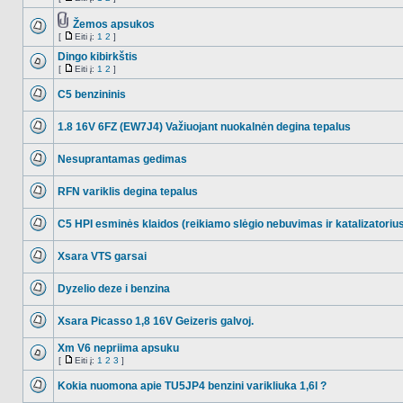
NO_UNREAD_POSTS
Eiti
į
Žemos apsukos
Tema
[
Eiti į:
1
2
]
NO_UNREAD_POSTS
turi
Eiti
prikabintų
į
Dingo kibirkštis
failų
[
Eiti į:
1
2
]
NO_UNREAD_POSTS
Eiti
į
C5 benzininis
NO_UNREAD_POSTS
1.8 16V 6FZ (EW7J4) Važiuojant nuokalnėn degina tepalus
NO_UNREAD_POSTS
Nesuprantamas gedimas
NO_UNREAD_POSTS
RFN variklis degina tepalus
NO_UNREAD_POSTS
C5 HPI esminės klaidos (reikiamo slėgio nebuvimas ir katalizatoriu
NO_UNREAD_POSTS
Xsara VTS garsai
NO_UNREAD_POSTS
Dyzelio deze i benzina
NO_UNREAD_POSTS
Xsara Picasso 1,8 16V Geizeris galvoj.
NO_UNREAD_POSTS
Xm V6 nepriima apsuku
[
Eiti į:
1
2
3
]
NO_UNREAD_POSTS
Eiti
į
Kokia nuomona apie TU5JP4 benzini varikliuka 1,6l ?
NO_UNREAD_POSTS