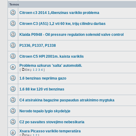
Temos
Citroen c3 2014 1,4benzinas variklio problema
NO_UNREAD_POSTS
Citroen C3 (A51) 1,2 vti 60 kw, trijų cilindru darbas
NO_UNREAD_POSTS
Klaida P0948 - Oil pressure regulation solenoid valve control
NO_UNREAD_POSTS
P1336, P1337, P1338
NO_UNREAD_POSTS
Citroen C5 HPI 2001m. kaista variklis
NO_UNREAD_POSTS
Problema uzkurus 'salta' automobili.
[
Eiti į:
1
2
3
4
]
NO_UNREAD_POSTS
Eiti
į
1.6 benzinas nepriima gazo
NO_UNREAD_POSTS
1.6 88 kw 120 vti benzinas
NO_UNREAD_POSTS
C4 atsirakina bagazine paspaudus atrakinimo mygtuka
NO_UNREAD_POSTS
Nerodo tepalo lygio skydelyje
NO_UNREAD_POSTS
C2 po savaites stovejimo nebesikuria
NO_UNREAD_POSTS
Xsara Picasso variklio temperatūra
[
Eiti į:
1
2
]