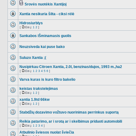
į
Srovės nuotėkis Xantijoj
NO_UNREAD_POSTS
Tema
turi
Xantia nesikuria šilta - ciksi rėlė
prikabintų
failų
Ši
tema
Hidrosiurblys
užrakinta,
[
Eiti į:
1
2
]
jūs
NO_UNREAD_POSTS
Eiti
negalite
į
redaguoti
Sankabos iŠminamasis guolis
pranešimų
Ši
arba
tema
atsakinėti
Neuzsiveda kai puse bako
užrakinta,
į
jūs
NO_UNREAD_POSTS
juos.
negalite
redaguoti
Suluzo Xantia ;(
pranešimų
NO_UNREAD_POSTS
arba
Nusipirkau Citroen Xantia, 2.0l, benzinas/dujos, 1993 m.,ha2
atsakinėti
į
[
Eiti į:
1
2
3
4
5
6
]
NO_UNREAD_POSTS
juos.
Eiti
į
Varva kuras is kuro filtro bakelio
NO_UNREAD_POSTS
keistas trakstelejimas
[
Eiti į:
1
2
]
NO_UNREAD_POSTS
Eiti
į
xantia 1.9td 66kw
[
Eiti į:
1
2
]
NO_UNREAD_POSTS
Eiti
į
Stabdžių dozavimo vožtuvo nuorinimas perrinkus suportą
NO_UNREAD_POSTS
Reikia patarimo, ar i srotą ar i skelbimus priduoti automobili
[
Eiti į:
1
2
3
4
]
NO_UNREAD_POSTS
Eiti
į
Atbulinio šviesos nuolat šviečia