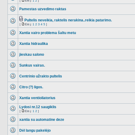
[
Eiti į:
1
2
]
NO_UNREAD_POSTS
Eiti
į
Pamestas uzvedimo raktas
NO_UNREAD_POSTS
Pultelis neveikia, raktelis nerakina..reikia patarimo.
Tema
[
Eiti į:
1
2
3
4
5
]
NO_UNREAD_POSTS
turi
Eiti
prikabintų
į
Xantia vairo problema šaltu metu
failų
NO_UNREAD_POSTS
Xantia hidraulika
NO_UNREAD_POSTS
jieskau salono
NO_UNREAD_POSTS
Sunkus vairas.
NO_UNREAD_POSTS
Centrinio užrakto pultelis
NO_UNREAD_POSTS
Citro (?) ligos.
NO_UNREAD_POSTS
Xantia ventioliatorius
NO_UNREAD_POSTS
Lydosi nr.12 saugiklis
[
Eiti į:
1
2
]
NO_UNREAD_POSTS
Eiti
į
xantia su automatine deze
NO_UNREAD_POSTS
Dėl langu pakelėjo
NO_UNREAD_POSTS