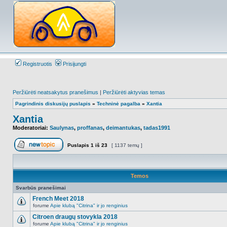
Registruotis
Prisijungti
Peržiūrėti neatsakytus pranešimus
|
Peržiūrėti aktyvias temas
Pagrindinis diskusijų puslapis
»
Techninė pagalba
»
Xantia
Xantia
Moderatoriai:
Saulynas
,
proffanas
,
deimantukas
,
tadas1991
Puslapis
1
iš
23
[ 1137 temų ]
Naujos temos kūrimas
Temos
Svarbūs pranešimai
French Meet 2018
forume
Apie klubą "Citrina" ir jo renginius
NO_UNREAD_POSTS
Citroen draugų stovykla 2018
forume
Apie klubą "Citrina" ir jo renginius
NO_UNREAD_POSTS