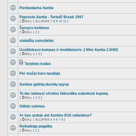
NO_UNREAD_POSTS
Parduodama Xantia
NO_UNREAD_POSTS
Paprasta Xantia - TurboD Break 1997
[
Eiti į:
1
ELLIPSIS
7
8
9
10
11
]
NO_UNREAD_POSTS
Eiti
į
Šarnyro keitimas
[
Eiti į:
1
2
]
NO_UNREAD_POSTS
Eiti
į
stabdžių vamzdeliai
NO_UNREAD_POSTS
Uzsiblokavo kompas ir imobilaizeris :) 99m Xantia 2.0HDI
[
Eiti į:
1
2
3
]
NO_UNREAD_POSTS
Eiti
į
Tarpinės kodas
NO_UNREAD_POSTS
Tema
turi
Per mažai kuro naudoja
prikabintų
failų
NO_UNREAD_POSTS
Xantios galinių durelių spyna
NO_UNREAD_POSTS
To dar nebuvo! xAntios hidraulika sulankstė kapotą.
[
Eiti į:
1
2
3
]
NO_UNREAD_POSTS
Eiti
į
Odinis salonas
NO_UNREAD_POSTS
Ar kas uzdeje ant Xantios R16 ratlankius?
[
Eiti į:
1
ELLIPSIS
4
5
6
7
8
]
NO_UNREAD_POSTS
Eiti
į
Reikalinga pagalba
[
Eiti į:
1
2
]
NO_UNREAD_POSTS
Eiti