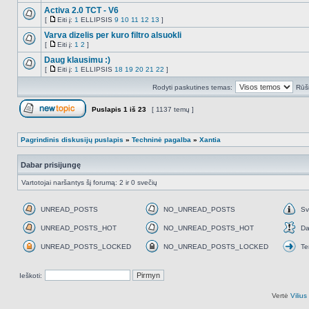
Activa 2.0 TCT - V6
[
Eiti į:
1
ELLIPSIS
9
10
11
12
13
]
NO_UNREAD_POSTS
Eiti
į
Varva dizelis per kuro filtro alsuokli
[
Eiti į:
1
2
]
NO_UNREAD_POSTS
Eiti
į
Daug klausimu :)
[
Eiti į:
1
ELLIPSIS
18
19
20
21
22
]
NO_UNREAD_POSTS
Eiti
į
Rodyti paskutines temas:
Rūši
Puslapis
1
iš
23
[ 1137 temų ]
Naujos temos kūrimas
Pagrindinis diskusijų puslapis
»
Techninė pagalba
»
Xantia
Dabar prisijungę
Vartotojai naršantys šį forumą: 2 ir 0 svečių
UNREAD_POSTS
NO_UNREAD_POSTS
Sv
UNREAD_POSTS
NO_UNREAD_POSTS
Svar
UNREAD_POSTS_HOT
NO_UNREAD_POSTS_HOT
Da
UNREAD_POSTS_HOT
NO_UNREAD_POSTS_HOT
Daž
UNREAD_POSTS_LOCKED
NO_UNREAD_POSTS_LOCKED
Te
UNREAD_POSTS_LOCKED
NO_UNREAD_POSTS_LOCKED
Tem
perk
Ieškoti:
Vertė
Viliu