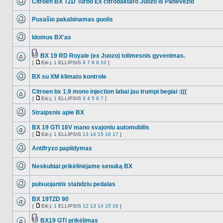
Citroen BX TZD Turbo Ex citrodaktaro Juozo iš Panevėžio
failų
NO_UNREAD_POSTS
Pusašio pakabinamas guolis
NO_UNREAD_POSTS
Idomus BX'as
NO_UNREAD_POSTS
BX 19 RD Royale (ex Juozo) tolimesnis gyvenimas.
Tema
[
Eiti į:
1
ELLIPSIS
6
7
8
9
10
]
NO_UNREAD_POSTS
turi
Eiti
prikabintų
į
BX su XM klimato kontrole
failų
NO_UNREAD_POSTS
Citroen bx 1.9 mono injection labai jau trumpi begiai :(((
[
Eiti į:
1
ELLIPSIS
3
4
5
6
7
]
NO_UNREAD_POSTS
Eiti
į
Straipsnis apie BX
NO_UNREAD_POSTS
BX 19 GTI 16V mano svajoniu automobilis
[
Eiti į:
1
ELLIPSIS
13
14
15
16
17
]
NO_UNREAD_POSTS
Eiti
į
Antifryzo papildymas
NO_UNREAD_POSTS
Neskubiai prikėlinėjame senuką BX
NO_UNREAD_POSTS
pulsuojantis stabdziu pedalas
NO_UNREAD_POSTS
BX 19TZD 90
[
Eiti į:
1
ELLIPSIS
12
13
14
15
16
]
NO_UNREAD_POSTS
Eiti
į
BX19 GTi prikėlimas