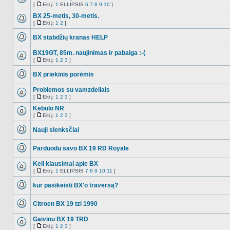
Tema
[
Eiti į:
1
ELLIPSIS
6
7
8
9
10
]
NO_UNREAD_POSTS
turi
Eiti
prikabintų
į
BX 25-metis, 30-metis.
failų
[
Eiti į:
1
2
]
NO_UNREAD_POSTS
Eiti
į
BX stabdžių kranas HELP
NO_UNREAD_POSTS
BX19GT, 85m. naujinimas ir pabaiga :-(
[
Eiti į:
1
2
3
]
NO_UNREAD_POSTS
Eiti
į
BX priekinis porėmis
NO_UNREAD_POSTS
Problemos su vamzdeliais
[
Eiti į:
1
2
3
]
NO_UNREAD_POSTS
Eiti
į
Kebulo NR
[
Eiti į:
1
2
3
]
NO_UNREAD_POSTS
Eiti
į
Nauji slenksčiai
NO_UNREAD_POSTS
Parduodu savo BX 19 RD Royale
NO_UNREAD_POSTS
Keli klausimai apie BX
[
Eiti į:
1
ELLIPSIS
7
8
9
10
11
]
NO_UNREAD_POSTS
Eiti
į
kur pasikeisti BX'o traversą?
NO_UNREAD_POSTS
Citroen BX 19 tzi 1990
NO_UNREAD_POSTS
Gaivinu BX 19 TRD
[
Eiti į:
1
2
3
]
NO_UNREAD_POSTS