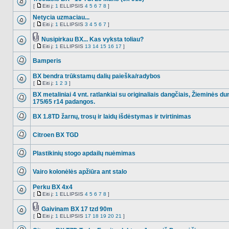
failų
[
Eiti į:
1
ELLIPSIS
4
5
6
7
8
]
NO_UNREAD_POSTS
Eiti
į
Netycia uzmaciau...
[
Eiti į:
1
ELLIPSIS
3
4
5
6
7
]
NO_UNREAD_POSTS
Eiti
į
Nusipirkau BX... Kas vyksta toliau?
Tema
[
Eiti į:
1
ELLIPSIS
13
14
15
16
17
]
NO_UNREAD_POSTS
turi
Eiti
prikabintų
į
Bamperis
failų
NO_UNREAD_POSTS
BX bendra trūkstamų dalių paieška/radybos
[
Eiti į:
1
2
3
]
NO_UNREAD_POSTS
Eiti
į
BX metaliniai 4 vnt. ratlankiai su originaliais dangčiais, Žieminės d
175/65 r14 padangos.
NO_UNREAD_POSTS
BX 1.8TD žarnų, trosų ir laidų išdėstymas ir tvirtinimas
NO_UNREAD_POSTS
Citroen BX TGD
NO_UNREAD_POSTS
Plastikinių stogo apdailų nuėmimas
NO_UNREAD_POSTS
Vairo kolonėlės apžiūra ant stalo
NO_UNREAD_POSTS
Perku BX 4x4
[
Eiti į:
1
ELLIPSIS
4
5
6
7
8
]
NO_UNREAD_POSTS
Eiti
į
Gaivinam BX 17 tzd 90m
Tema
[
Eiti į:
1
ELLIPSIS
17
18
19
20
21
]
NO_UNREAD_POSTS
turi
Eiti
prikabintų
į