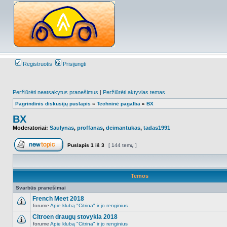
Registruotis
Prisijungti
Peržiūrėti neatsakytus pranešimus
|
Peržiūrėti aktyvias temas
Pagrindinis diskusijų puslapis
»
Techninė pagalba
»
BX
BX
Moderatoriai:
Saulynas
,
proffanas
,
deimantukas
,
tadas1991
Puslapis
1
iš
3
[ 144 temų ]
Naujos temos kūrimas
Temos
Svarbūs pranešimai
French Meet 2018
forume
Apie klubą "Citrina" ir jo renginius
NO_UNREAD_POSTS
Citroen draugų stovykla 2018
forume
Apie klubą "Citrina" ir jo renginius
NO_UNREAD_POSTS