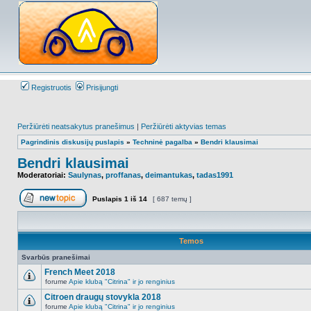
Registruotis
Prisijungti
Peržiūrėti neatsakytus pranešimus
|
Peržiūrėti aktyvias temas
Pagrindinis diskusijų puslapis
»
Techninė pagalba
»
Bendri klausimai
Bendri klausimai
Moderatoriai:
Saulynas
,
proffanas
,
deimantukas
,
tadas1991
Puslapis
1
iš
14
[ 687 temų ]
Naujos temos kūrimas
Temos
Svarbūs pranešimai
French Meet 2018
forume
Apie klubą "Citrina" ir jo renginius
NO_UNREAD_POSTS
Citroen draugų stovykla 2018
forume
Apie klubą "Citrina" ir jo renginius
NO_UNREAD_POSTS