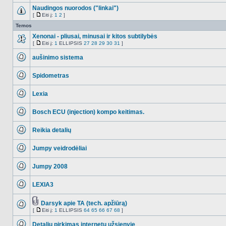
Naudingos nuorodos ("linkai")
[
Eiti į:
1
2
]
NO_UNREAD_POSTS
Eiti
į
Temos
Xenonai - pliusai, minusai ir kitos subtilybės
[
Eiti į:
1
ELLIPSIS
27
28
29
30
31
]
NO_UNREAD_POSTS
Eiti
į
aušinimo sistema
NO_UNREAD_POSTS
Spidometras
NO_UNREAD_POSTS
Lexia
NO_UNREAD_POSTS
Bosch ECU (injection) kompo keitimas.
NO_UNREAD_POSTS
Reikia detalių
NO_UNREAD_POSTS
Jumpy veidrodėliai
NO_UNREAD_POSTS
Jumpy 2008
NO_UNREAD_POSTS
LEXIA3
NO_UNREAD_POSTS
Darsyk apie TA (tech. apžiūrą)
Tema
[
Eiti į:
1
ELLIPSIS
64
65
66
67
68
]
NO_UNREAD_POSTS
turi
Eiti
prikabintų
į
Detalių pirkimas internetu užsienyje
failų