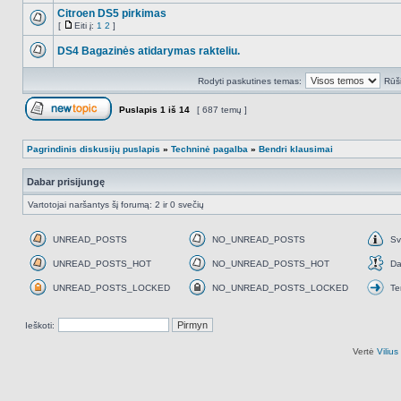
Citroen DS5 pirkimas
[
Eiti į:
1
2
]
NO_UNREAD_POSTS
Eiti
į
DS4 Bagazinės atidarymas rakteliu.
NO_UNREAD_POSTS
Rodyti paskutines temas:
Rūši
Puslapis
1
iš
14
[ 687 temų ]
Naujos temos kūrimas
Pagrindinis diskusijų puslapis
»
Techninė pagalba
»
Bendri klausimai
Dabar prisijungę
Vartotojai naršantys šį forumą: 2 ir 0 svečių
UNREAD_POSTS
NO_UNREAD_POSTS
Sv
UNREAD_POSTS
NO_UNREAD_POSTS
Svar
UNREAD_POSTS_HOT
NO_UNREAD_POSTS_HOT
Da
UNREAD_POSTS_HOT
NO_UNREAD_POSTS_HOT
Daž
UNREAD_POSTS_LOCKED
NO_UNREAD_POSTS_LOCKED
Te
UNREAD_POSTS_LOCKED
NO_UNREAD_POSTS_LOCKED
Tem
perk
Ieškoti:
Vertė
Viliu