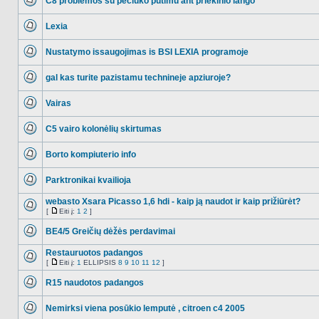
C8 problemos su peciuko putimu ant priekinio lango
NO_UNREAD_POSTS
Lexia
NO_UNREAD_POSTS
Nustatymo issaugojimas is BSI LEXIA programoje
NO_UNREAD_POSTS
gal kas turite pazistamu technineje apziuroje?
NO_UNREAD_POSTS
Vairas
NO_UNREAD_POSTS
C5 vairo kolonėlių skirtumas
NO_UNREAD_POSTS
Borto kompiuterio info
NO_UNREAD_POSTS
Parktronikai kvailioja
NO_UNREAD_POSTS
webasto Xsara Picasso 1,6 hdi - kaip ją naudot ir kaip prižiūrėt?
[
Eiti į:
1
2
]
NO_UNREAD_POSTS
Eiti
į
BE4/5 Greičių dėžės perdavimai
NO_UNREAD_POSTS
Restauruotos padangos
[
Eiti į:
1
ELLIPSIS
8
9
10
11
12
]
NO_UNREAD_POSTS
Eiti
į
R15 naudotos padangos
NO_UNREAD_POSTS
Nemirksi viena posūkio lemputė , citroen c4 2005
NO_UNREAD_POSTS