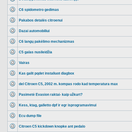
NO_UNREAD_POSTS
C6 spidometro gedimas
NO_UNREAD_POSTS
Pakabos detalės citroenui
NO_UNREAD_POSTS
Dazai automobiliui
NO_UNREAD_POSTS
C6 langų pakėlimo mechanizmas
NO_UNREAD_POSTS
C5 galas nusileidžia
NO_UNREAD_POSTS
Vairas
NO_UNREAD_POSTS
Kas galit pqdet instaliuot diagbox
NO_UNREAD_POSTS
del Citroen C5, 2002 m. kompas rodo kad temperatura max
NO_UNREAD_POSTS
Pasimetė Evasion raktai- kaip užkurt?
NO_UNREAD_POSTS
Kess, ktag, galletto dpf ir egr isprogramavimui
NO_UNREAD_POSTS
Ecu dump file
NO_UNREAD_POSTS
Citroen C5 kickdown knopke ant pedalo
NO_UNREAD_POSTS