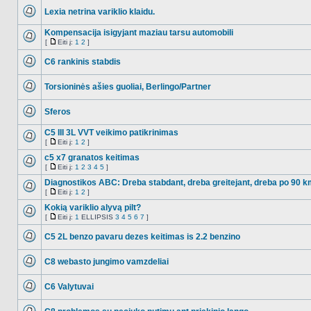
Lexia netrina variklio klaidu.
NO_UNREAD_POSTS
Kompensacija isigyjant maziau tarsu automobili
[
Eiti į:
1
2
]
NO_UNREAD_POSTS
Eiti
į
C6 rankinis stabdis
NO_UNREAD_POSTS
Torsioninės ašies guoliai, Berlingo/Partner
NO_UNREAD_POSTS
Sferos
NO_UNREAD_POSTS
C5 III 3L VVT veikimo patikrinimas
[
Eiti į:
1
2
]
NO_UNREAD_POSTS
Eiti
į
c5 x7 granatos keitimas
[
Eiti į:
1
2
3
4
5
]
NO_UNREAD_POSTS
Eiti
į
Diagnostikos ABC: Dreba stabdant, dreba greitejant, dreba po 90 k
[
Eiti į:
1
2
]
NO_UNREAD_POSTS
Eiti
į
Kokią variklio alyvą pilt?
[
Eiti į:
1
ELLIPSIS
3
4
5
6
7
]
NO_UNREAD_POSTS
Eiti
į
C5 2L benzo pavaru dezes keitimas is 2.2 benzino
NO_UNREAD_POSTS
C8 webasto jungimo vamzdeliai
NO_UNREAD_POSTS
C6 Valytuvai
NO_UNREAD_POSTS