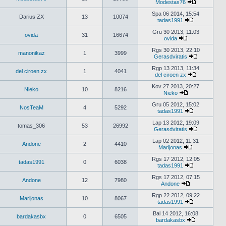
Modestas76
Peržiūrėti
naujausius
Spa 06 2014, 15:54
Darius ZX
13
10074
pranešimus
tadas1991
Peržiūrėti
naujausius
Gru 30 2013, 11:03
ovida
31
16674
pranešimus
ovida
Peržiūrėti
naujausius
Rgs 30 2013, 22:10
manonikaz
1
3999
pranešimus
Gerasdviratis
Peržiūrėti
naujausius
Rgp 13 2013, 11:34
del ciroen zx
1
4041
pranešimu
del ciroen zx
Peržiūrėti
naujausius
Kov 27 2013, 20:27
Nieko
10
8216
pranešimus
Nieko
Peržiūrėti
naujausius
Gru 05 2012, 15:02
NosTeaM
4
5292
pranešimus
tadas1991
Peržiūrėti
naujausius
Lap 13 2012, 19:09
tomas_306
53
26992
pranešimus
Gerasdviratis
Peržiūrėti
naujausius
Lap 02 2012, 11:31
Andone
2
4410
pranešimu
Marijonas
Peržiūrėti
naujausius
Rgs 17 2012, 12:05
tadas1991
0
6038
pranešimus
tadas1991
Peržiūrėti
naujausius
Rgs 17 2012, 07:15
Andone
12
7980
pranešimus
Andone
Peržiūrėti
naujausius
Rgp 22 2012, 09:22
Marijonas
10
8067
pranešimus
tadas1991
Peržiūrėti
naujausius
Bal 14 2012, 16:08
bardakasbx
0
6505
pranešimus
bardakasbx
Peržiūrėti