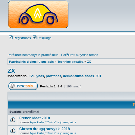
Registruotis
Prisijungti
Peržiūrėti neatsakytus pranešimus
|
Peržiūrėti aktyvias temas
Pagrindinis diskusijų puslapis
»
Techninė pagalba
»
ZX
ZX
Moderatoriai:
Saulynas
,
proffanas
,
deimantukas
,
tadas1991
Puslapis
1
iš
4
[ 196 temų ]
Naujos temos kūrimas
T
Svarbūs pranešimai
French Meet 2018
forume
Apie klubą "Citrina" ir jo renginius
NO_UNREAD_POSTS
Citroen draugų stovykla 2018
forume
Apie klubą "Citrina" ir jo renginius
NO_UNREAD_POSTS