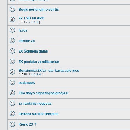
Ši
tema
Begiu perjungimo svirtis
užrakinta,
jūs
NO_UNREAD_POSTS
negalite
Zx 1.9D su APD
redaguoti
pranešimų
[
Eiti į:
1
2
3
]
Ši
Eiti
arba
tema
į
atsakinėti
faros
užrakinta,
į
jūs
NO_UNREAD_POSTS
juos.
negalite
redaguoti
citroen zx
pranešimų
NO_UNREAD_POSTS
arba
atsakinėti
ZX Šokinėja galas
į
NO_UNREAD_POSTS
juos.
ZX peciuko ventiliatorius
NO_UNREAD_POSTS
Benzininiai ZX'ai - dar kartą apie juos
[
Eiti į:
1
2
3
4
]
NO_UNREAD_POSTS
Eiti
į
padangos
NO_UNREAD_POSTS
ZXo dalys signedoj baiginėjasi
NO_UNREAD_POSTS
zx rankinis negyvas
NO_UNREAD_POSTS
Geltona variklio lempute
NO_UNREAD_POSTS
Kieno ZX ?
NO_UNREAD_POSTS