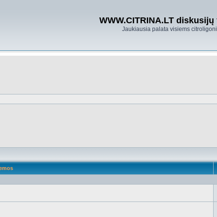
WWW.CITRINA.LT diskusijų
Jaukiausia palata visiems citroligo
emos