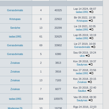
Peržiūrėti
naujausius
pranešimus
Lap 14 2024, 06:07
Gerasdviratis
4
40325
tadas1991
Peržiūrėti
naujausius
Bir 09 2022, 10:38
Kristupas
0
22922
pranešimus
Kristupas
Peržiūrėti
naujausius
Lie 19 2021, 02:05
Serdzhe
13
20299
pranešimus
tadas1991
Peržiūrėti
naujausius
Lap 05 2019, 19:19
tadas1991
61
32625
pranešimus
tadas1991
Peržiūrėti
naujausius
Lie 27 2019, 16:00
Gerasdviratis
69
33902
pranešimus
Gerasdviratis
Peržiūrėti
naujausius
Sau 09 2019, 19:24
Gerasdviratis
5
6380
pranešimu
ukw
Peržiūrėti
naujausius
Kov 28 2018, 19:37
Zxiukas
2
3813
pranešimus
Saulynas
Peržiūrėti
naujausius
Kov 27 2018, 23:56
Zxiukas
1
3916
pranešimus
tadas1991
Peržiūrėti
naujausius
Kov 26 2018, 20:15
Zxiukas
13
7183
pranešimus
Zxiukas
Peržiūrėti
naujausius
Kov 20 2018, 22:40
Zxiukas
7
6077
pranešimus
Saulius
Peržiūrėti
naujausius
Vas 05 2018, 08:30
tadas1991
304
105975
pranešimus
Saulynas
Peržiūrėti
naujausius
Rgp 24 2016, 22:03
Modestas76
10
19738
pranešimus