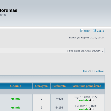
 forumas
niams
DUK
Ieškoti
Dabar yra Rgp 08 2026, 00:24
Visos datos yra Array Etc/GMT-2
Eiti į
1
2
3
4
Kitas
Autorius
Atsakymai
Peržiūrėta
Paskutinis pranešimas
Rgs 10 2018, 19:56
xminde
7
74626
xminde
Peržiūrėti
naujausius
Lie 18 2018, 16:35
xminde
1
54156
pranešimus
xminde