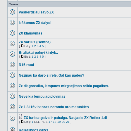
Temos
Paskerdziau savo ZX
NO_UNREAD_POSTS
Ieškomos ZX dalys!!
NO_UNREAD_POSTS
ZX klausymas
NO_UNREAD_POSTS
ZX Varlius (Bomba)
[
Eiti į:
1
2
3
4
5
]
NO_UNREAD_POSTS
Eiti
į
Braliukai-polnyi kirdyk..
[
Eiti į:
1
2
3
4
5
]
NO_UNREAD_POSTS
Eiti
į
R15 ratai
NO_UNREAD_POSTS
Nezinau ka daro si rele. Gal kas pades?
NO_UNREAD_POSTS
Zx diagnostika, lemputes mirgsejimas reikia pagalbos.
NO_UNREAD_POSTS
Neveikia lempu apiplovimas
NO_UNREAD_POSTS
Zx 1.8i 16v benzas nerandu oro matuokles
NO_UNREAD_POSTS
ZX furio atgaiva ir pabaiga. Naujasis ZX Reflex 1.4i
Tema
[
Eiti į:
1
ELLIPSIS
17
18
19
20
21
]
NO_UNREAD_POSTS
turi
Eiti
prikabintų
į
Reikalingos dalys.
failų