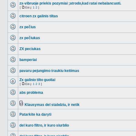
zx-vibruoje priekis pozymiai ;atrodo,kad ratai nebalancuoti.
[
Eiti į:
1
2
]
NO_UNREAD_POSTS
Eiti
į
citroen zx galinis tiltas
NO_UNREAD_POSTS
zx pečius
NO_UNREAD_POSTS
zx pečiukas
NO_UNREAD_POSTS
ZX peciukas
NO_UNREAD_POSTS
bamperiai
NO_UNREAD_POSTS
pavaru pejungimo traukiu keitimas
NO_UNREAD_POSTS
Zx galinio tilto guoliai
[
Eiti į:
1
2
3
]
NO_UNREAD_POSTS
Eiti
į
abs problema
NO_UNREAD_POSTS
Klausymas del stabdziu, ir netik
NO_UNREAD_POSTS
Tema
turi
Patarkite ka daryti
prikabintų
failų
NO_UNREAD_POSTS
del kuro filtro, ir kuro siurblio
NO_UNREAD_POSTS