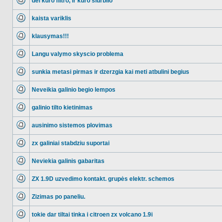
del kuro filtro, ir kuro siurblio
NO_UNREAD_POSTS
kaista variklis
NO_UNREAD_POSTS
klausymas!!!
NO_UNREAD_POSTS
Langu valymo skyscio problema
NO_UNREAD_POSTS
sunkia metasi pirmas ir dzerzgia kai meti atbulini begius
NO_UNREAD_POSTS
Neveikia galinio begio lempos
NO_UNREAD_POSTS
galinio tilto kietinimas
NO_UNREAD_POSTS
ausinimo sistemos plovimas
NO_UNREAD_POSTS
zx galiniai stabdziu suportai
NO_UNREAD_POSTS
Neviekia galinis gabaritas
NO_UNREAD_POSTS
ZX 1.9D uzvedimo kontakt. grupės elektr. schemos
NO_UNREAD_POSTS
Zizimas po paneliu.
NO_UNREAD_POSTS
tokie dar tiltai tinka i citroen zx volcano 1.9i
NO_UNREAD_POSTS