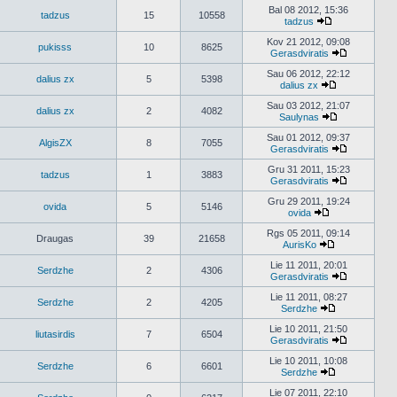
naujausius
Bal 08 2012, 15:36
tadzus
15
10558
pranešimus
tadzus
Peržiūrėti
naujausius
Kov 21 2012, 09:08
pukisss
10
8625
pranešimus
Gerasdviratis
Peržiūrėti
naujausius
Sau 06 2012, 22:12
dalius zx
5
5398
pranešimu
dalius zx
Peržiūrėti
naujausius
Sau 03 2012, 21:07
dalius zx
2
4082
pranešimus
Saulynas
Peržiūrėti
naujausius
Sau 01 2012, 09:37
AlgisZX
8
7055
pranešimus
Gerasdviratis
Peržiūrėti
naujausius
Gru 31 2011, 15:23
tadzus
1
3883
pranešimu
Gerasdviratis
Peržiūrėti
naujausius
Gru 29 2011, 19:24
ovida
5
5146
pranešimu
ovida
Peržiūrėti
naujausius
Rgs 05 2011, 09:14
Draugas
39
21658
pranešimus
AurisKo
Peržiūrėti
naujausius
Lie 11 2011, 20:01
Serdzhe
2
4306
pranešimus
Gerasdviratis
Peržiūrėti
naujausius
Lie 11 2011, 08:27
Serdzhe
2
4205
pranešimu
Serdzhe
Peržiūrėti
naujausius
Lie 10 2011, 21:50
liutasirdis
7
6504
pranešimus
Gerasdviratis
Peržiūrėti
naujausius
Lie 10 2011, 10:08
Serdzhe
6
6601
pranešimu
Serdzhe
Peržiūrėti
naujausius
Lie 07 2011, 22:10