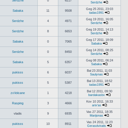
Serdzhe
0
6217
pranešimus
Serdzhe
Peržiūrėti
naujausius
Geg 25 2011, 23:03
Sabaka
11
9508
pranešimus
tadas1991
Peržiūrėti
naujausius
Geg 19 2011, 16:05
Serdzhe
4
4971
pranešimus
Serdzhe
Peržiūrėti
naujausius
Geg 19 2011, 14:13
Serdzhe
8
6653
pranešimus
Serdzhe
Peržiūrėti
naujausius
Geg 17 2011, 18:09
Sabaka
0
7065
pranešimus
Sabaka
Peržiūrėti
naujausius
Geg 14 2011, 08:25
Serdzhe
0
8450
pranešimus
Serdzhe
Peržiūrėti
naujausius
Geg 08 2011, 06:24
Sabaka
5
6357
pranešimus
Sabaka
Peržiūrėti
naujausius
Bal 23 2011, 11:03
pukisss
6
6037
pranešimus
Saulynas
Peržiūrėti
naujausius
Bal 13 2011, 18:52
pukisss
5
5387
pranešimus
tadas1991
Peržiūrėti
naujausius
Bal 12 2011, 09:30
zxVolcane
1
4218
pranešimus
bardakasbx
Peržiūrėti
naujausius
Kov 10 2011, 16:33
Rasping
3
4666
pranešimus
arix'as
Peržiūrėti
naujausius
Vas 27 2011, 18:35
vladis
9
6935
pranešimus
Marijonas
Peržiūrėti
naujausius
Vas 24 2011, 11:23
pukisss
10
8911
pranešimus
Gerasdviratis