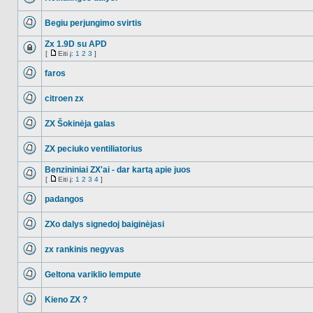
Ši
tema
Begiu perjungimo svirtis
užrakinta,
jūs
NO_UNREAD_POSTS
negalite
Zx 1.9D su APD
redaguoti
pranešimų
[
Eiti į:
1
2
3
]
Ši
Eiti
arba
tema
į
atsakinėti
faros
užrakinta,
į
jūs
NO_UNREAD_POSTS
juos.
negalite
redaguoti
citroen zx
pranešimų
NO_UNREAD_POSTS
arba
atsakinėti
ZX Šokinėja galas
į
NO_UNREAD_POSTS
juos.
ZX peciuko ventiliatorius
NO_UNREAD_POSTS
Benzininiai ZX'ai - dar kartą apie juos
[
Eiti į:
1
2
3
4
]
NO_UNREAD_POSTS
Eiti
į
padangos
NO_UNREAD_POSTS
ZXo dalys signedoj baiginėjasi
NO_UNREAD_POSTS
zx rankinis negyvas
NO_UNREAD_POSTS
Geltona variklio lempute
NO_UNREAD_POSTS
Kieno ZX ?
NO_UNREAD_POSTS