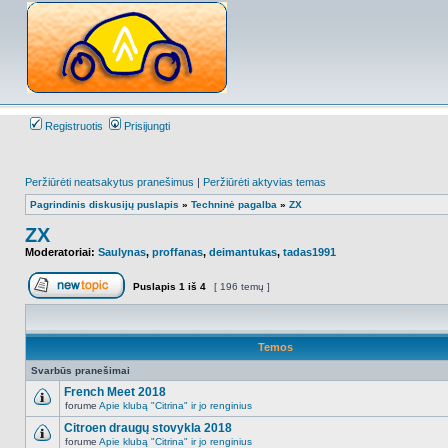
Registruotis
Prisijungti
Peržiūrėti neatsakytus pranešimus
|
Peržiūrėti aktyvias temas
Pagrindinis diskusijų puslapis
»
Techninė pagalba
»
ZX
ZX
Moderatoriai:
Saulynas
,
proffanas
,
deimantukas
,
tadas1991
Puslapis
1
iš
4
[ 196 temų ]
Naujos temos kūrimas
Temos
Svarbūs pranešimai
French Meet 2018
forume
Apie klubą "Citrina" ir jo renginius
NO_UNREAD_POSTS
Citroen draugų stovykla 2018
forume
Apie klubą "Citrina" ir jo renginius
NO_UNREAD_POSTS