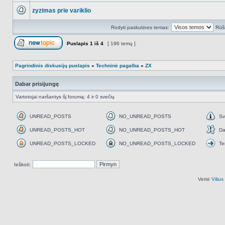
zyzimas prie variklio
NO_UNREAD_POSTS
Rodyti paskutines temas:
Rūši
Puslapis
1
iš
4
[ 196 temų ]
Naujos temos kūrimas
Pagrindinis diskusijų puslapis
»
Techninė pagalba
»
ZX
Dabar prisijungę
Vartotojai naršantys šį forumą: 4 ir 0 svečių
UNREAD_POSTS
NO_UNREAD_POSTS
Sv
UNREAD_POSTS
NO_UNREAD_POSTS
Svar
UNREAD_POSTS_HOT
NO_UNREAD_POSTS_HOT
Da
UNREAD_POSTS_HOT
NO_UNREAD_POSTS_HOT
Daž
UNREAD_POSTS_LOCKED
NO_UNREAD_POSTS_LOCKED
Te
UNREAD_POSTS_LOCKED
NO_UNREAD_POSTS_LOCKED
Tem
perk
Ieškoti:
Vertė
Viliu