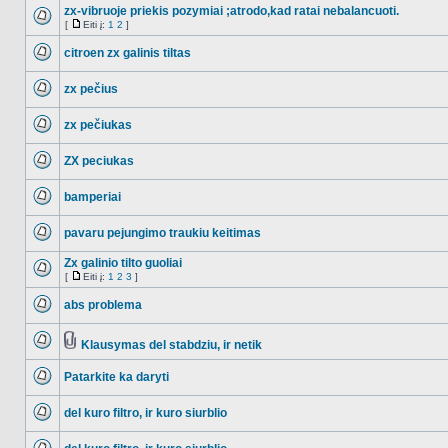
zx-vibruoje priekis pozymiai ;atrodo,kad ratai nebalancuoti.
[
Eiti į:
1
2
]
NO_UNREAD_POSTS
Eiti
į
citroen zx galinis tiltas
NO_UNREAD_POSTS
zx pečius
NO_UNREAD_POSTS
zx pečiukas
NO_UNREAD_POSTS
ZX peciukas
NO_UNREAD_POSTS
bamperiai
NO_UNREAD_POSTS
pavaru pejungimo traukiu keitimas
NO_UNREAD_POSTS
Zx galinio tilto guoliai
[
Eiti į:
1
2
3
]
NO_UNREAD_POSTS
Eiti
į
abs problema
NO_UNREAD_POSTS
Klausymas del stabdziu, ir netik
NO_UNREAD_POSTS
Tema
turi
Patarkite ka daryti
prikabintų
failų
NO_UNREAD_POSTS
del kuro filtro, ir kuro siurblio
NO_UNREAD_POSTS