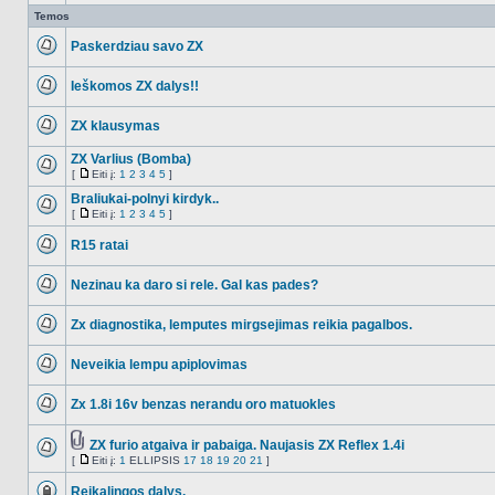
Temos
Paskerdziau savo ZX
NO_UNREAD_POSTS
Ieškomos ZX dalys!!
NO_UNREAD_POSTS
ZX klausymas
NO_UNREAD_POSTS
ZX Varlius (Bomba)
[
Eiti į:
1
2
3
4
5
]
NO_UNREAD_POSTS
Eiti
į
Braliukai-polnyi kirdyk..
[
Eiti į:
1
2
3
4
5
]
NO_UNREAD_POSTS
Eiti
į
R15 ratai
NO_UNREAD_POSTS
Nezinau ka daro si rele. Gal kas pades?
NO_UNREAD_POSTS
Zx diagnostika, lemputes mirgsejimas reikia pagalbos.
NO_UNREAD_POSTS
Neveikia lempu apiplovimas
NO_UNREAD_POSTS
Zx 1.8i 16v benzas nerandu oro matuokles
NO_UNREAD_POSTS
ZX furio atgaiva ir pabaiga. Naujasis ZX Reflex 1.4i
Tema
[
Eiti į:
1
ELLIPSIS
17
18
19
20
21
]
NO_UNREAD_POSTS
turi
Eiti
prikabintų
į
Reikalingos dalys.
failų