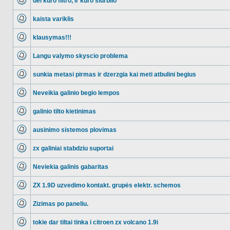
del kuro filtro, ir kuro siurblio
NO_UNREAD_POSTS
kaista variklis
NO_UNREAD_POSTS
klausymas!!!
NO_UNREAD_POSTS
Langu valymo skyscio problema
NO_UNREAD_POSTS
sunkia metasi pirmas ir dzerzgia kai meti atbulini begius
NO_UNREAD_POSTS
Neveikia galinio begio lempos
NO_UNREAD_POSTS
galinio tilto kietinimas
NO_UNREAD_POSTS
ausinimo sistemos plovimas
NO_UNREAD_POSTS
zx galiniai stabdziu suportai
NO_UNREAD_POSTS
Neviekia galinis gabaritas
NO_UNREAD_POSTS
ZX 1.9D uzvedimo kontakt. grupės elektr. schemos
NO_UNREAD_POSTS
Zizimas po paneliu.
NO_UNREAD_POSTS
tokie dar tiltai tinka i citroen zx volcano 1.9i
NO_UNREAD_POSTS