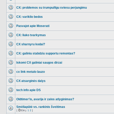
NO_UNREAD_POSTS
CX: problemos su trumpu/ilgu sviesu perjungimu
NO_UNREAD_POSTS
CX: variklio bedos
NO_UNREAD_POSTS
Pasvajot apie Moserati
NO_UNREAD_POSTS
CX: liuko tvarkymas
NO_UNREAD_POSTS
CX sharnyru kodai?
NO_UNREAD_POSTS
CX: galiniu stabdziu supportu remontas?
NO_UNREAD_POSTS
Iskomi CX galiniai saugos dirzai
NO_UNREAD_POSTS
cx link metalo lauzo
NO_UNREAD_POSTS
CX atsarginės dalys
NO_UNREAD_POSTS
tech info apie DS
NO_UNREAD_POSTS
Oldtimer'is, avarija ir zalos atlyginimas?
NO_UNREAD_POSTS
Smėliapūtė vs. rankinis šveitimas
[
Eiti į:
1
2
]
NO_UNREAD_POSTS
Eiti