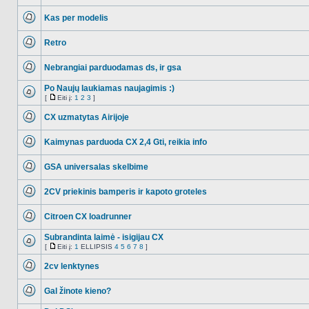
NO_UNREAD_POSTS
Kas per modelis
NO_UNREAD_POSTS
Retro
NO_UNREAD_POSTS
Nebrangiai parduodamas ds, ir gsa
NO_UNREAD_POSTS
Po Naujų laukiamas naujagimis :)
[
Eiti į:
1
2
3
]
NO_UNREAD_POSTS
Eiti
į
CX uzmatytas Airijoje
NO_UNREAD_POSTS
Kaimynas parduoda CX 2,4 Gti, reikia info
NO_UNREAD_POSTS
GSA universalas skelbime
NO_UNREAD_POSTS
2CV priekinis bamperis ir kapoto groteles
NO_UNREAD_POSTS
Citroen CX loadrunner
NO_UNREAD_POSTS
Subrandinta laimė - isigijau CX
[
Eiti į:
1
ELLIPSIS
4
5
6
7
8
]
NO_UNREAD_POSTS
Eiti
į
2cv lenktynes
NO_UNREAD_POSTS
Gal žinote kieno?
NO_UNREAD_POSTS