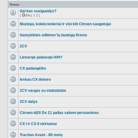
Temos
Gal kas susigundys?
[
Eiti į:
1
2
]
NO_UNREAD_POSTS
Eiti
į
Muziejai, kolekcionieriai ir visi kiti Citroen saugotojai
NO_UNREAD_POSTS
Gamyklinės odltimer'ių tiuningų firmos
NO_UNREAD_POSTS
2CV
NO_UNREAD_POSTS
Lietuvoje pabuvojo H/HY
NO_UNREAD_POSTS
CX padangėlės
NO_UNREAD_POSTS
Ieskau CX donoro
NO_UNREAD_POSTS
2CV vargas su stabzdziais
NO_UNREAD_POSTS
2CV dalys
NO_UNREAD_POSTS
Citroen id20 Ds 21 pallas salono persiuvimas
NO_UNREAD_POSTS
CX I ir CX II skirtumai
NO_UNREAD_POSTS
Traction Avant - 80 metų