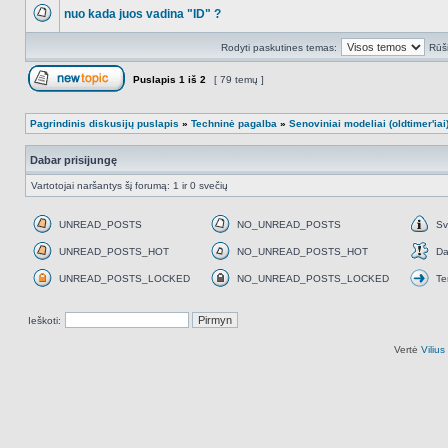
į
nuo kada juos vadina "ID" ?
NO_UNREAD_POSTS
Rodyti paskutines temas:
Rūši
Puslapis
1
iš
2
[ 79 temų ]
Naujos temos kūrimas
Pagrindinis diskusijų puslapis
»
Techninė pagalba
»
Senoviniai modeliai (oldtimer'iai
Dabar prisijungę
Vartotojai naršantys šį forumą: 1 ir 0 svečių
UNREAD_POSTS
NO_UNREAD_POSTS
Sv
UNREAD_POSTS
NO_UNREAD_POSTS
Svar
UNREAD_POSTS_HOT
NO_UNREAD_POSTS_HOT
Da
UNREAD_POSTS_HOT
NO_UNREAD_POSTS_HOT
Daž
UNREAD_POSTS_LOCKED
NO_UNREAD_POSTS_LOCKED
Te
UNREAD_POSTS_LOCKED
NO_UNREAD_POSTS_LOCKED
Tem
perk
Ieškoti:
Vertė
Viliu