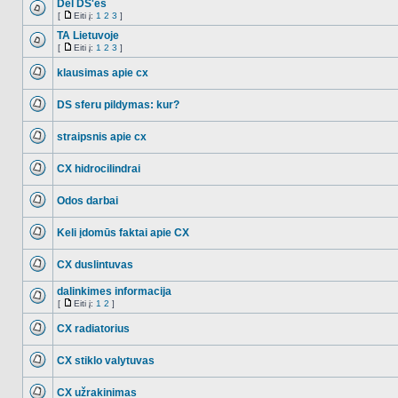
Del DS'es
[
Eiti į:
1
2
3
]
NO_UNREAD_POSTS
Eiti
į
TA Lietuvoje
[
Eiti į:
1
2
3
]
NO_UNREAD_POSTS
Eiti
į
klausimas apie cx
NO_UNREAD_POSTS
DS sferu pildymas: kur?
NO_UNREAD_POSTS
straipsnis apie cx
NO_UNREAD_POSTS
CX hidrocilindrai
NO_UNREAD_POSTS
Odos darbai
NO_UNREAD_POSTS
Keli įdomūs faktai apie CX
NO_UNREAD_POSTS
CX duslintuvas
NO_UNREAD_POSTS
dalinkimes informacija
[
Eiti į:
1
2
]
NO_UNREAD_POSTS
Eiti
į
CX radiatorius
NO_UNREAD_POSTS
CX stiklo valytuvas
NO_UNREAD_POSTS
CX užrakinimas