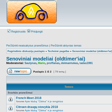
Registruotis
Prisijungti
Peržiūrėti neatsakytus pranešimus
|
Peržiūrėti aktyvias temas
Pagrindinis diskusijų puslapis
»
Techninė pagalba
»
Senoviniai modeliai (oldtimer'iai
Senoviniai modeliai (oldtimer'iai)
Moderatoriai:
Saulynas
,
Mario
,
proffanas
,
deimantukas
,
tadas1991
Puslapis
1
iš
2
[ 79 temų ]
Naujos temos kūrimas
Temos
Svarbūs pranešimai
French Meet 2018
forume
Apie klubą "Citrina" ir jo renginius
NO_UNREAD_POSTS
Citroen draugų stovykla 2018
forume
Apie klubą "Citrina" ir jo renginius
NO_UNREAD_POSTS