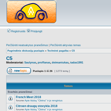
Registruotis
Prisijungti
Peržiūrėti neatsakytus pranešimus
|
Peržiūrėti aktyvias temas
Pagrindinis diskusijų puslapis
»
Techninė pagalba
»
C5
C5
Moderatoriai:
Saulynas
,
proffanas
,
deimantukas
,
tadas1991
Puslapis
1
iš
26
[ 1273 temų ]
Naujos temos kūrimas
Temos
Svarbūs pranešimai
French Meet 2018
forume
Apie klubą "Citrina" ir jo renginius
NO_UNREAD_POSTS
Citroen draugų stovykla 2018
forume
Apie klubą "Citrina" ir jo renginius
NO_UNREAD_POSTS