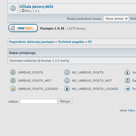
NO_UNREAD_POSTS
Užšala pavarų dėžė
[
Eiti į:
1
2
]
NO_UNREAD_POSTS
Eiti
į
Rodyti paskutines temas:
Rūši
Puslapis
1
iš
26
[ 1273 temų ]
Naujos temos kūrimas
Pagrindinis diskusijų puslapis
»
Techninė pagalba
»
C5
Dabar prisijungę
Vartotojai naršantys šį forumą: 1 ir 0 svečių
UNREAD_POSTS
NO_UNREAD_POSTS
Sv
UNREAD_POSTS
NO_UNREAD_POSTS
Svar
UNREAD_POSTS_HOT
NO_UNREAD_POSTS_HOT
Da
UNREAD_POSTS_HOT
NO_UNREAD_POSTS_HOT
Daž
UNREAD_POSTS_LOCKED
NO_UNREAD_POSTS_LOCKED
Te
UNREAD_POSTS_LOCKED
NO_UNREAD_POSTS_LOCKED
Tem
perk
Ieškoti:
Vertė
Viliu