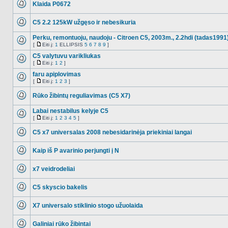
Klaida P0672
NO_UNREAD_POSTS
C5 2.2 125kW užgęso ir nebesikuria
NO_UNREAD_POSTS
Perku, remontuoju, naudoju - Citroen C5, 2003m., 2.2hdi (tadas1991
[
Eiti į:
1
ELLIPSIS
5
6
7
8
9
]
NO_UNREAD_POSTS
Eiti
į
C5 valytuvu varikliukas
[
Eiti į:
1
2
]
NO_UNREAD_POSTS
Eiti
į
faru apiplovimas
[
Eiti į:
1
2
3
]
NO_UNREAD_POSTS
Eiti
į
Rūko žibintų reguliavimas (C5 X7)
NO_UNREAD_POSTS
Labai nestabilus kelyje C5
[
Eiti į:
1
2
3
4
5
]
NO_UNREAD_POSTS
Eiti
į
C5 x7 universalas 2008 nebesidarinėja priekiniai langai
NO_UNREAD_POSTS
Kaip iš P avarinio perjungti į N
NO_UNREAD_POSTS
x7 veidrodeliai
NO_UNREAD_POSTS
C5 skyscio bakelis
NO_UNREAD_POSTS
X7 universalo stiklinio stogo užuolaida
NO_UNREAD_POSTS
Galiniai rūko žibintai