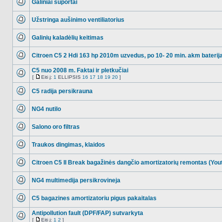
Galiniai suportai
NO_UNREAD_POSTS
Užstringa aušinimo ventiliatorius
NO_UNREAD_POSTS
Galinių kaladėlių keitimas
NO_UNREAD_POSTS
Citroen C5 2 Hdi 163 hp 2010m uzvedus, po 10- 20 min. akm baterija
NO_UNREAD_POSTS
C5 nuo 2008 m. Faktai ir pletkučiai
[
Eiti į:
1
ELLIPSIS
16
17
18
19
20
]
NO_UNREAD_POSTS
Eiti
į
C5 radija persikrauna
NO_UNREAD_POSTS
NG4 nutilo
NO_UNREAD_POSTS
Salono oro filtras
NO_UNREAD_POSTS
Traukos dingimas, klaidos
NO_UNREAD_POSTS
Citroen C5 II Break bagažinės dangčio amortizatorių remontas (You
NO_UNREAD_POSTS
NG4 multimedija persikrovineja
NO_UNREAD_POSTS
C5 bagazines amortizatoriu pigus pakaitalas
NO_UNREAD_POSTS
Antipollution fault (DPF/FAP) sutvarkyta
[
Eiti į:
1
2
]