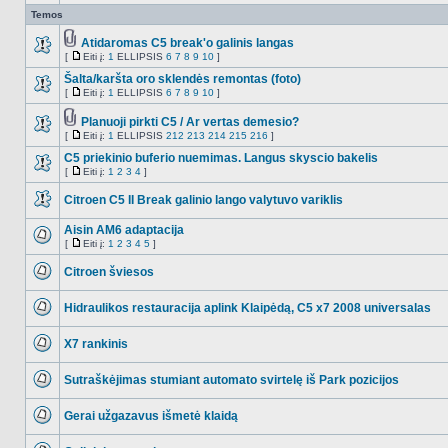
Temos
Atidaromas C5 break'o galinis langas
Tema
[
Eiti į:
1
ELLIPSIS
6
7
8
9
10
]
NO_UNREAD_POSTS
turi
Eiti
prikabintų
į
Šalta/karšta oro sklendės remontas (foto)
failų
[
Eiti į:
1
ELLIPSIS
6
7
8
9
10
]
NO_UNREAD_POSTS
Eiti
į
Planuoji pirkti C5 / Ar vertas demesio?
Tema
[
Eiti į:
1
ELLIPSIS
212
213
214
215
216
]
NO_UNREAD_POSTS
turi
Eiti
prikabintų
į
C5 priekinio buferio nuemimas. Langus skyscio bakelis
failų
[
Eiti į:
1
2
3
4
]
NO_UNREAD_POSTS
Eiti
į
Citroen C5 II Break galinio lango valytuvo variklis
NO_UNREAD_POSTS
Aisin AM6 adaptacija
[
Eiti į:
1
2
3
4
5
]
NO_UNREAD_POSTS
Eiti
į
Citroen šviesos
NO_UNREAD_POSTS
Hidraulikos restauracija aplink Klaipėdą, C5 x7 2008 universalas
NO_UNREAD_POSTS
X7 rankinis
NO_UNREAD_POSTS
Sutraškėjimas stumiant automato svirtelę iš Park pozicijos
NO_UNREAD_POSTS
Gerai užgazavus išmetė klaidą
NO_UNREAD_POSTS