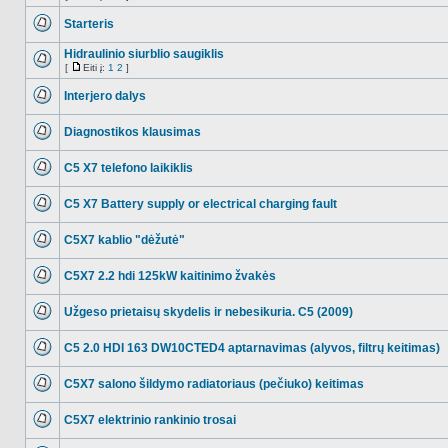
NO_UNREAD_POSTS
Eiti
į
Starteris
NO_UNREAD_POSTS
Hidraulinio siurblio saugiklis
[
Eiti į:
1
2
]
NO_UNREAD_POSTS
Eiti
į
Interjero dalys
NO_UNREAD_POSTS
Diagnostikos klausimas
NO_UNREAD_POSTS
C5 X7 telefono laikiklis
NO_UNREAD_POSTS
C5 X7 Battery supply or electrical charging fault
NO_UNREAD_POSTS
C5X7 kablio "dėžutė"
NO_UNREAD_POSTS
C5X7 2.2 hdi 125kW kaitinimo žvakės
NO_UNREAD_POSTS
Užgeso prietaisų skydelis ir nebesikuria. C5 (2009)
NO_UNREAD_POSTS
C5 2.0 HDI 163 DW10CTED4 aptarnavimas (alyvos, filtrų keitimas)
NO_UNREAD_POSTS
C5X7 salono šildymo radiatoriaus (pečiuko) keitimas
NO_UNREAD_POSTS
C5X7 elektrinio rankinio trosai
NO_UNREAD_POSTS