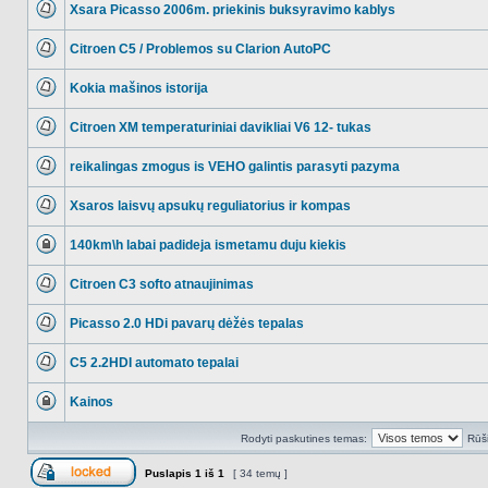
Xsara Picasso 2006m. priekinis buksyravimo kablys
NO_UNREAD_POSTS
Citroen C5 / Problemos su Clarion AutoPC
NO_UNREAD_POSTS
Kokia mašinos istorija
NO_UNREAD_POSTS
Citroen XM temperaturiniai davikliai V6 12- tukas
NO_UNREAD_POSTS
reikalingas zmogus is VEHO galintis parasyti pazyma
NO_UNREAD_POSTS
Xsaros laisvų apsukų reguliatorius ir kompas
NO_UNREAD_POSTS
140km\h labai padideja ismetamu duju kiekis
Ši
tema
Citroen C3 softo atnaujinimas
užrakinta,
jūs
NO_UNREAD_POSTS
negalite
redaguoti
Picasso 2.0 HDi pavarų dėžės tepalas
pranešimų
NO_UNREAD_POSTS
arba
atsakinėti
C5 2.2HDI automato tepalai
į
NO_UNREAD_POSTS
juos.
Kainos
Ši
tema
Rodyti paskutines temas:
Rūši
užrakinta,
jūs
negalite
Puslapis
1
iš
1
[ 34 temų ]
redaguoti