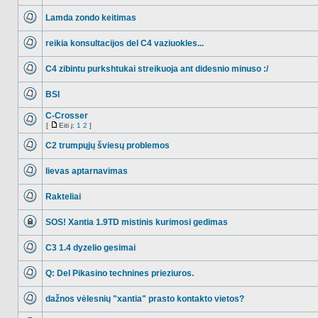
NO_UNREAD_POSTS
Lamda zondo keitimas
NO_UNREAD_POSTS
reikia konsultacijos del C4 vaziuokles...
NO_UNREAD_POSTS
C4 zibintu purkshtukai streikuoja ant didesnio minuso :/
NO_UNREAD_POSTS
BSI
NO_UNREAD_POSTS
C-Crosser
[
Eiti į:
1
2
]
NO_UNREAD_POSTS
Eiti
į
C2 trumpųjų šviesų problemos
NO_UNREAD_POSTS
lievas aptarnavimas
NO_UNREAD_POSTS
Rakteliai
NO_UNREAD_POSTS
SOS! Xantia 1.9TD mistinis kurimosi gedimas
Ši
tema
C3 1.4 dyzelio gesimai
užrakinta,
jūs
NO_UNREAD_POSTS
negalite
redaguoti
Q: Del Pikasino technines prieziuros.
pranešimų
NO_UNREAD_POSTS
arba
atsakinėti
dažnos vėlesnių "xantia" prasto kontakto vietos?
į
NO_UNREAD_POSTS
juos.