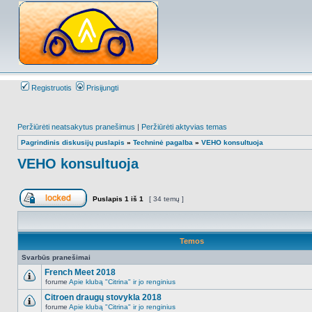
Registruotis
Prisijungti
Peržiūrėti neatsakytus pranešimus
|
Peržiūrėti aktyvias temas
Pagrindinis diskusijų puslapis
»
Techninė pagalba
»
VEHO konsultuoja
VEHO konsultuoja
Puslapis
1
iš
1
[ 34 temų ]
Forumas užrakintas
Temos
Svarbūs pranešimai
French Meet 2018
forume
Apie klubą "Citrina" ir jo renginius
NO_UNREAD_POSTS
Citroen draugų stovykla 2018
forume
Apie klubą "Citrina" ir jo renginius
NO_UNREAD_POSTS