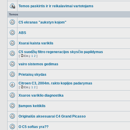
Temos paskirtis ir ir reikalavimai vartotojams
Ši
tema
Temos
užrakinta,
jūs
C5 ekranas "aukstyn kojom"
negalite
redaguoti
NO_UNREAD_POSTS
pranešimų
arba
ABS
atsakinėti
NO_UNREAD_POSTS
į
juos.
Xsarai kaista variklis
NO_UNREAD_POSTS
C5 suodžių filtro regeneracijos skysčio papildymas
[
Eiti į:
1
2
]
NO_UNREAD_POSTS
Eiti
į
vairo sistemos gedimas
NO_UNREAD_POSTS
Prietaisų skydas
NO_UNREAD_POSTS
Citroen C3, 2004m. rakto kopijos padarymas
[
Eiti į:
1
2
]
NO_UNREAD_POSTS
Eiti
į
Xsaros variklio diagnostika
NO_UNREAD_POSTS
Įtampos keitiklis
NO_UNREAD_POSTS
Originalūs aksesuarai C4 Grand Picasso
NO_UNREAD_POSTS
O C5 softas yra??