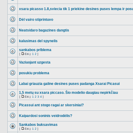
NO_UNREAD_POSTS
xsara picasso 1.8,sviecia tik 1 priekine desines puses lempa ir pos
NO_UNREAD_POSTS
Dėl vairo stiprintuvo
NO_UNREAD_POSTS
Neatsidaro bagazines dangtis
NO_UNREAD_POSTS
kalusimas del spynelis
NO_UNREAD_POSTS
sankabos prlblema
[
Eiti į:
1
2
]
NO_UNREAD_POSTS
Eiti
į
Vaziuojant uzgesta
NO_UNREAD_POSTS
posukiu problema
NO_UNREAD_POSTS
Labai griauzia galine desines puses padanga Xsarai Picasui
NO_UNREAD_POSTS
1,5 metų su xsara piccaso. Šio modelio daugiau nepirkčiau
[
Eiti į:
1
2
3
4
]
NO_UNREAD_POSTS
Eiti
į
Picassui ant stogo ragai ar skersiniai?
NO_UNREAD_POSTS
Kaipardosi soninis veidrodėlis?
NO_UNREAD_POSTS
Sankabos buksavimas
[
Eiti į:
1
2
]
Ši
Eiti