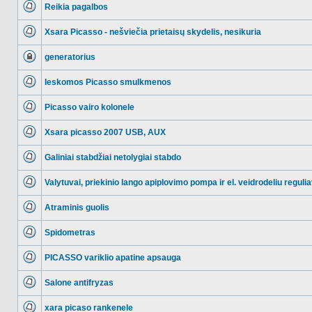
Reikia pagalbos
NO_UNREAD_POSTS
Xsara Picasso - nešviečia prietaisų skydelis, nesikuria
NO_UNREAD_POSTS
generatorius
Ši
tema
Ieskomos Picasso smulkmenos
užrakinta,
jūs
NO_UNREAD_POSTS
negalite
redaguoti
Picasso vairo kolonele
pranešimų
NO_UNREAD_POSTS
arba
atsakinėti
Xsara picasso 2007 USB, AUX
į
NO_UNREAD_POSTS
juos.
Galiniai stabdžiai netolygiai stabdo
NO_UNREAD_POSTS
Valytuvai, priekinio lango apiplovimo pompa ir el. veidrodeliu regul
NO_UNREAD_POSTS
Atraminis guolis
NO_UNREAD_POSTS
Spidometras
NO_UNREAD_POSTS
PICASSO variklio apatine apsauga
NO_UNREAD_POSTS
Salone antifryzas
NO_UNREAD_POSTS
xara picaso rankenele