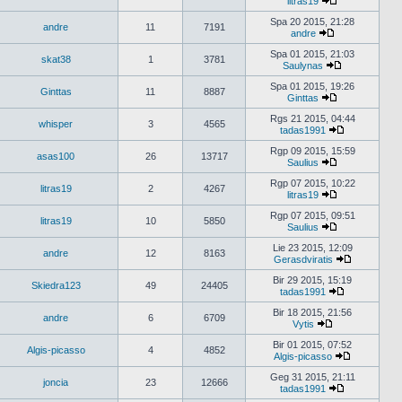
litras19
Peržiūrėti
naujausius
Spa 20 2015, 21:28
andre
11
7191
pranešimus
andre
Peržiūrėti
naujausius
Spa 01 2015, 21:03
skat38
1
3781
pranešimus
Saulynas
Peržiūrėti
naujausius
Spa 01 2015, 19:26
Ginttas
11
8887
pranešimus
Ginttas
Peržiūrėti
naujausius
Rgs 21 2015, 04:44
whisper
3
4565
pranešimus
tadas1991
Peržiūrėti
naujausius
Rgp 09 2015, 15:59
asas100
26
13717
pranešimus
Saulius
Peržiūrėti
naujausius
Rgp 07 2015, 10:22
litras19
2
4267
pranešimus
litras19
Peržiūrėti
naujausius
Rgp 07 2015, 09:51
litras19
10
5850
pranešimus
Saulius
Peržiūrėti
naujausius
Lie 23 2015, 12:09
andre
12
8163
pranešimus
Gerasdviratis
Peržiūrėti
naujausius
Bir 29 2015, 15:19
Skiedra123
49
24405
pranešimu
tadas1991
Peržiūrėti
naujausius
Bir 18 2015, 21:56
andre
6
6709
pranešimus
Vytis
Peržiūrėti
naujausius
Bir 01 2015, 07:52
Algis-picasso
4
4852
pranešimus
Algis-picasso
Peržiūrėti
naujausius
Geg 31 2015, 21:11
joncia
23
12666
pranešimus
tadas1991
Peržiūrėti