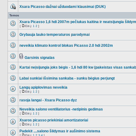
Xsara Picasso dažnai užduodami klausimai (DUK)
Ši
tema
Temos
užrakinta,
jūs
Xsara Picasso 1,6 hdi 2007m pečiukas kaitina ir neatsijungia šildy
negalite
[
Eiti į:
1
2
]
redaguoti
NO_UNREAD_POSTS
Eiti
pranešimų
į
arba
Grybauja lauko temperaturos parodymai
atsakinėti
NO_UNREAD_POSTS
į
juos.
neveikia klimato kontrol blokas Picasso 2.0 hdi 2002m
NO_UNREAD_POSTS
Garsinis signalas
NO_UNREAD_POSTS
Tema
turi
Kartai neįsijungia joks bėgis - 1,6 hdi 80 kw (pakeistas visas san
prikabintų
failų
NO_UNREAD_POSTS
Labai sunkiai išsimina sankaba - sunku bėgius perjungt
NO_UNREAD_POSTS
Langų apiplovimas neveikia
[
Eiti į:
1
2
]
NO_UNREAD_POSTS
Eiti
į
rasoja langai - Xsara Picasso dyz
NO_UNREAD_POSTS
Neveikia salono ventiliatorius -netipinis gedimas
[
Eiti į:
1
2
]
NO_UNREAD_POSTS
Eiti
į
Xsaros picasso priekiniai amortizatoriai
[
Eiti į:
1
2
]
NO_UNREAD_POSTS
Eiti
į
Padekit ....salono šildymas ir aušinimo sistema
[
Eiti į:
1
2
3
4
]