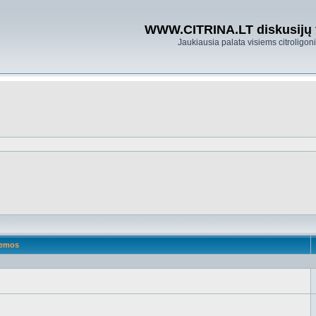
WWW.CITRINA.LT diskusijų
Jaukiausia palata visiems citroligo
emos