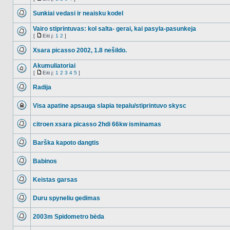
NO_UNREAD_POSTS
Eiti
į
Sunkiai vedasi ir neaisku kodel
NO_UNREAD_POSTS
Vairo stiprintuvas: kol salta- gerai, kai pasyla-pasunkeja
[
Eiti į:
1
2
]
NO_UNREAD_POSTS
Eiti
į
Xsara picasso 2002, 1.8 nešildo.
NO_UNREAD_POSTS
Akumuliatoriai
[
Eiti į:
1
2
3
4
5
]
NO_UNREAD_POSTS
Eiti
į
Radija
NO_UNREAD_POSTS
Visa apatine apsauga slapia tepalu/stiprintuvo skysc
Ši
tema
citroen xsara picasso 2hdi 66kw isminamas
užrakinta,
jūs
NO_UNREAD_POSTS
negalite
redaguoti
Barška kapoto dangtis
pranešimų
NO_UNREAD_POSTS
arba
atsakinėti
Babinos
į
NO_UNREAD_POSTS
juos.
Keistas garsas
NO_UNREAD_POSTS
Duru spyneliu gedimas
NO_UNREAD_POSTS
2003m Spidometro bėda
NO_UNREAD_POSTS