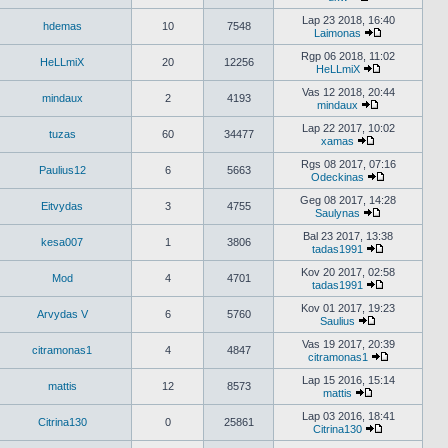
Peržiūrėti
naujausius
Lap 23 2018, 16:40
hdemas
10
7548
pranešimus
Laimonas
Peržiūrėti
naujausius
Rgp 06 2018, 11:02
HeLLmiX
20
12256
pranešimus
HeLLmiX
Peržiūrėti
naujausius
Vas 12 2018, 20:44
mindaux
2
4193
pranešimus
mindaux
Peržiūrėti
naujausius
Lap 22 2017, 10:02
tuzas
60
34477
pranešimus
xamas
Peržiūrėti
naujausius
Rgs 08 2017, 07:16
Paulius12
6
5663
pranešimus
Odeckinas
Peržiūrėti
naujausius
Geg 08 2017, 14:28
Eitvydas
3
4755
pranešimus
Saulynas
Peržiūrėti
naujausius
Bal 23 2017, 13:38
kesa007
1
3806
pranešimus
tadas1991
Peržiūrėti
naujausius
Kov 20 2017, 02:58
Mod
4
4701
pranešimus
tadas1991
Peržiūrėti
naujausius
Kov 01 2017, 19:23
Arvydas V
6
5760
pranešimus
Saulius
Peržiūrėti
naujausius
Vas 19 2017, 20:39
citramonas1
4
4847
pranešimus
citramonas1
Peržiūrėti
naujausius
Lap 15 2016, 15:14
mattis
12
8573
pranešimus
mattis
Peržiūrėti
naujausius
Lap 03 2016, 18:41
Citrina130
0
25861
pranešimus
Citrina130
Peržiūrėti