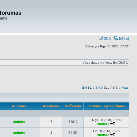
 forumas
niams
DUK
Ieškoti
Dabar yra Rgp 06 2026, 07:37
Visos datos yra Array Etc/GMT-2
Eiti į
1
2
3
4
5
ELLIPSIS
9
Kitas
Autorius
Atsakymai
Peržiūrėta
Paskutinis pranešimas
Rgs 10 2018, 19:56
xminde
7
74612
xminde
Peržiūrėti
naujausius
Lie 18 2018, 16:35
xminde
1
54152
pranešimus
xminde