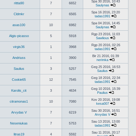
naujausius
Spa 30 2016, 10:43
rittta90
7
6652
pranešimus
Saulynas
Peržiūrėti
naujausius
Spa 16 2016, 23:20
Cldmkr
7
6565
pranešimus
tadas1991
Peržiūrėti
naujausius
Spa 04 2016, 14:45
asas100
10
6982
pranešimus
Saulynas
Peržiūrėti
naujausius
Rgp 23 2016, 11:03
Algis-picasso
5
5918
pranešimus
Sawlious
Peržiūrėti
naujausius
Rgp 20 2016, 02:26
virgis36
1
3968
pranešimus
tadas1991
Peržiūrėti
naujausius
Bir 21 2016, 01:39
Andriuss
1
3900
pranešimus
nerimka
Peržiūrėti
naujausius
Geg 25 2016, 16:53
Saulius
3
5257
pranešimus
Saulius
Peržiūrėti
naujausius
Geg 18 2016, 22:34
Cookie65
12
7545
pranešimus
tadas1991
Peržiūrėti
naujausius
Geg 10 2016, 15:39
Karolis_cit
3
4634
pranešimus
Paulius
Peržiūrėti
naujausius
Kov 20 2016, 19:08
citramonas1
10
7080
pranešimus
kesa007
Peržiūrėti
naujausius
Sau 30 2016, 16:51
Arvydas V
7
6219
pranešimus
Arvydas V
Peržiūrėti
naujausius
Sau 13 2016, 13:00
Neseniukas
7
5753
pranešimus
tadas1991
Peržiūrėti
naujausius
Sau 11 2016, 20:17
litras19
4
5592
pranešimus