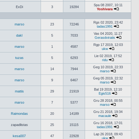
Peržiūrėti
naujausius
Spa 08 2007, 10:11
ExDi
3
19284
pranešimus
Yoshivara
Peržiūrėti
naujausius
pranešimus
Rgs 02 2020, 23:42
marso
23
72246
tadas1991
Peržiūrėti
naujausius
Vas 04 2020, 11:27
dakl
5
7033
pranešimus
Gerasdviratis
Peržiūrėti
naujausius
Rgp 17 2019, 12:03
marso
1
4587
pranešimu
ukw
Peržiūrėti
naujausius
Lie 02 2019, 17:52
tuzas
5
6293
pranešimus
ridu
Peržiūrėti
naujausius
Geg 10 2019, 22:33
marso
14
7944
pranešimus
marso
Peržiūrėti
naujausius
Geg 05 2019, 22:32
marso
9
6467
pranešimus
marso
Peržiūrėti
naujausius
Bal 19 2019, 12:10
mattis
29
21919
pranešimus
Egis516
Peržiūrėti
naujausius
Gru 28 2018, 00:55
marso
7
5377
pranešimus
marso
Peržiūrėti
naujausius
Gru 21 2018, 19:34
Raimondas
20
14189
pranešimus
macaule
Peržiūrėti
naujausius
Gru 16 2018, 17:01
zapadlistas
25
15115
pranešimus
tadas1991
Peržiūrėti
naujausius
Lap 26 2018, 09:43
kesa007
47
22928
pranešimus
ukw