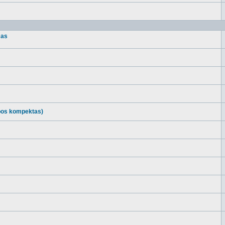
mas
kabos kompektas)