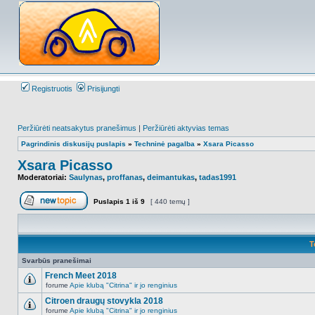
Registruotis
Prisijungti
Peržiūrėti neatsakytus pranešimus
|
Peržiūrėti aktyvias temas
Pagrindinis diskusijų puslapis
»
Techninė pagalba
»
Xsara Picasso
Xsara Picasso
Moderatoriai:
Saulynas
,
proffanas
,
deimantukas
,
tadas1991
Puslapis
1
iš
9
[ 440 temų ]
Naujos temos kūrimas
T
Svarbūs pranešimai
French Meet 2018
forume
Apie klubą "Citrina" ir jo renginius
NO_UNREAD_POSTS
Citroen draugų stovykla 2018
forume
Apie klubą "Citrina" ir jo renginius
NO_UNREAD_POSTS