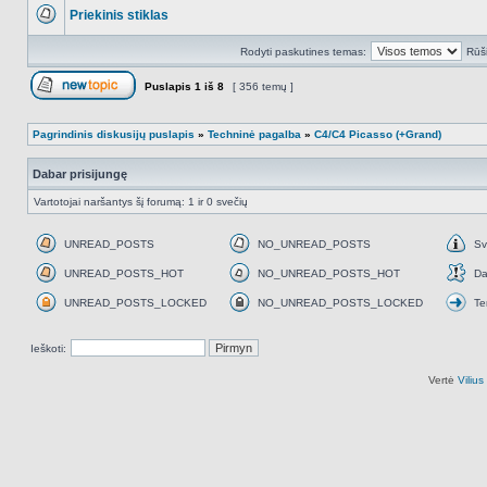
į
Priekinis stiklas
NO_UNREAD_POSTS
Rodyti paskutines temas:
Rūši
Puslapis
1
iš
8
[ 356 temų ]
Naujos temos kūrimas
Pagrindinis diskusijų puslapis
»
Techninė pagalba
»
C4/C4 Picasso (+Grand)
Dabar prisijungę
Vartotojai naršantys šį forumą: 1 ir 0 svečių
UNREAD_POSTS
NO_UNREAD_POSTS
Sv
UNREAD_POSTS
NO_UNREAD_POSTS
Svar
UNREAD_POSTS_HOT
NO_UNREAD_POSTS_HOT
Da
UNREAD_POSTS_HOT
NO_UNREAD_POSTS_HOT
Daž
UNREAD_POSTS_LOCKED
NO_UNREAD_POSTS_LOCKED
Te
UNREAD_POSTS_LOCKED
NO_UNREAD_POSTS_LOCKED
Tem
perk
Ieškoti:
Vertė
Viliu