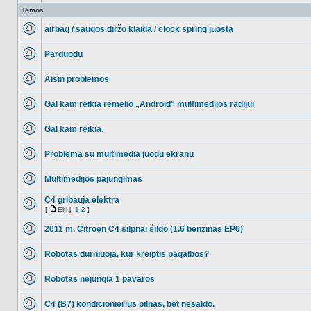
Temos
airbag / saugos diržo klaida / clock spring juosta
NO_UNREAD_POSTS
Parduodu
NO_UNREAD_POSTS
Aisin problemos
NO_UNREAD_POSTS
Gal kam reikia rėmelio „Android“ multimedijos radijui
NO_UNREAD_POSTS
Gal kam reikia.
NO_UNREAD_POSTS
Problema su multimedia juodu ekranu
NO_UNREAD_POSTS
Multimedijos pajungimas
NO_UNREAD_POSTS
C4 gribauja elektra
[
Eiti į:
1
2
]
NO_UNREAD_POSTS
Eiti
į
2011 m. Citroen C4 silpnai šildo (1.6 benzinas EP6)
NO_UNREAD_POSTS
Robotas durniuoja, kur kreiptis pagalbos?
NO_UNREAD_POSTS
Robotas nejungia 1 pavaros
NO_UNREAD_POSTS
C4 (B7) kondicionierius pilnas, bet nesaldo.