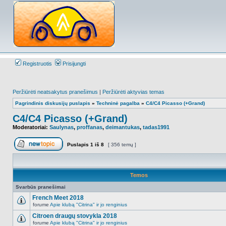
Registruotis
Prisijungti
Peržiūrėti neatsakytus pranešimus
|
Peržiūrėti aktyvias temas
Pagrindinis diskusijų puslapis
»
Techninė pagalba
»
C4/C4 Picasso (+Grand)
C4/C4 Picasso (+Grand)
Moderatoriai:
Saulynas
,
proffanas
,
deimantukas
,
tadas1991
Puslapis
1
iš
8
[ 356 temų ]
Naujos temos kūrimas
Temos
Svarbūs pranešimai
French Meet 2018
forume
Apie klubą "Citrina" ir jo renginius
NO_UNREAD_POSTS
Citroen draugų stovykla 2018
forume
Apie klubą "Citrina" ir jo renginius
NO_UNREAD_POSTS