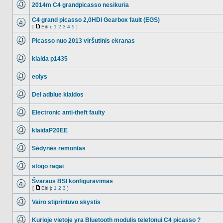
2014m C4 grandpicasso nesikuria
NO_UNREAD_POSTS
C4 grand picasso 2,0HDI Gearbox fault (EGS)
[
Eiti į:
1
2
3
4
5
]
NO_UNREAD_POSTS
Eiti
į
Picasso nuo 2013 viršutinis ekranas
NO_UNREAD_POSTS
klaida p1435
NO_UNREAD_POSTS
eolys
NO_UNREAD_POSTS
Del adblue klaidos
NO_UNREAD_POSTS
Electronic anti-theft faulty
NO_UNREAD_POSTS
klaidaP20EE
NO_UNREAD_POSTS
Sėdynės remontas
NO_UNREAD_POSTS
stogo ragai
NO_UNREAD_POSTS
Švaraus BSI konfigūravimas
[
Eiti į:
1
2
3
]
NO_UNREAD_POSTS
Eiti
į
Vairo stiprintuvo skystis
NO_UNREAD_POSTS
Kurioje vietoje yra Bluetooth modulis telefonui C4 picasso ?