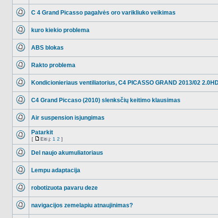
NO_UNREAD_POSTS
C 4 Grand Picasso pagalvės oro varikliuko veikimas
NO_UNREAD_POSTS
kuro kiekio problema
NO_UNREAD_POSTS
ABS blokas
NO_UNREAD_POSTS
Rakto problema
NO_UNREAD_POSTS
Kondicionieriaus ventiliatorius, C4 PICASSO GRAND 2013/02 2.0H
NO_UNREAD_POSTS
C4 Grand Piccaso (2010) slenksčių keitimo klausimas
NO_UNREAD_POSTS
Air suspension isjungimas
NO_UNREAD_POSTS
Patarkit
[
Eiti į:
1
2
]
NO_UNREAD_POSTS
Eiti
į
Del naujo akumuliatoriaus
NO_UNREAD_POSTS
Lempu adaptacija
NO_UNREAD_POSTS
robotizuota pavaru deze
NO_UNREAD_POSTS
navigacijos zemelapiu atnaujinimas?
NO_UNREAD_POSTS