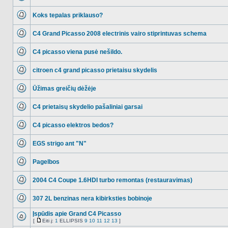
NO_UNREAD_POSTS
Koks tepalas priklauso?
NO_UNREAD_POSTS
C4 Grand Picasso 2008 electrinis vairo stiprintuvas schema
NO_UNREAD_POSTS
C4 picasso viena pusė nešildo.
NO_UNREAD_POSTS
citroen c4 grand picasso prietaisu skydelis
NO_UNREAD_POSTS
Ūžimas greičių dėžėje
NO_UNREAD_POSTS
C4 prietaisų skydelio pašaliniai garsai
NO_UNREAD_POSTS
C4 picasso elektros bedos?
NO_UNREAD_POSTS
EGS strigo ant "N"
NO_UNREAD_POSTS
Pagelbos
NO_UNREAD_POSTS
2004 C4 Coupe 1.6HDI turbo remontas (restauravimas)
NO_UNREAD_POSTS
307 2L benzinas nera kibirksties bobinoje
NO_UNREAD_POSTS
Įspūdis apie Grand C4 Picasso
[
Eiti į:
1
ELLIPSIS
9
10
11
12
13
]
NO_UNREAD_POSTS
Eiti