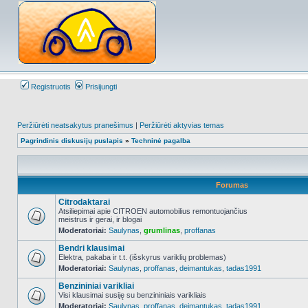
Registruotis
Prisijungti
Peržiūrėti neatsakytus pranešimus
|
Peržiūrėti aktyvias temas
Pagrindinis diskusijų puslapis
»
Techninė pagalba
Forumas
Citrodaktarai
Atsiliepimai apie CITROEN automobilius remontuojančius
meistrus ir gerai, ir blogai
NO_UNREAD_POSTS
Moderatoriai:
Saulynas
,
grumlinas
,
proffanas
Bendri klausimai
Elektra, pakaba ir t.t. (išskyrus variklių problemas)
Moderatoriai:
Saulynas
,
proffanas
,
deimantukas
,
tadas1991
NO_UNREAD_POSTS
Benzininiai varikliai
Visi klausimai susiję su benzininiais varikliais
Moderatoriai:
Saulynas
,
proffanas
,
deimantukas
,
tadas1991