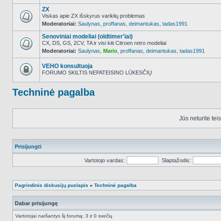
ZX
Viskas apie ZX išskyrus variklių problemas
Moderatoriai:
Saulynas
,
proffanas
,
deimantukas
,
tadas1991
NO_UNREAD_POSTS
Senoviniai modeliai (oldtimer'iai)
CX, DS, GS, 2CV, TA ir visi kiti Citroen retro modeliai
Moderatoriai:
Saulynas
,
Mario
,
proffanas
,
deimantukas
,
tadas1991
NO_UNREAD_POSTS
VEHO konsultuoja
FORUMO SKILTIS NEPATEISINO LŪKESČIŲ
Forumas
užrakintas
Techninė pagalba
Jūs neturite tei
Prisijungti
Vartotojo vardas:
Slaptažodis:
Pagrindinis diskusijų puslapis
»
Techninė pagalba
Dabar prisijungę
Vartotojai naršantys šį forumą: 3 ir 0 svečių