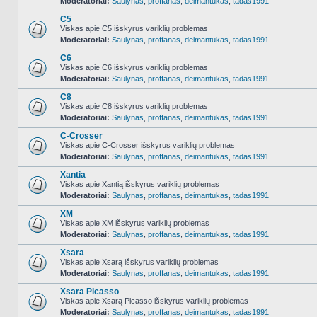
Moderatoriai:
Saulynas
,
proffanas
,
deimantukas
,
tadas1991
C5
Viskas apie C5 išskyrus variklių problemas
Moderatoriai:
Saulynas
,
proffanas
,
deimantukas
,
tadas1991
NO_UNREAD_POSTS
C6
Viskas apie C6 išskyrus variklių problemas
Moderatoriai:
Saulynas
,
proffanas
,
deimantukas
,
tadas1991
NO_UNREAD_POSTS
C8
Viskas apie C8 išskyrus variklių problemas
Moderatoriai:
Saulynas
,
proffanas
,
deimantukas
,
tadas1991
NO_UNREAD_POSTS
C-Crosser
Viskas apie C-Crosser išskyrus variklių problemas
Moderatoriai:
Saulynas
,
proffanas
,
deimantukas
,
tadas1991
NO_UNREAD_POSTS
Xantia
Viskas apie Xantią išskyrus variklių problemas
Moderatoriai:
Saulynas
,
proffanas
,
deimantukas
,
tadas1991
NO_UNREAD_POSTS
XM
Viskas apie XM išskyrus variklių problemas
Moderatoriai:
Saulynas
,
proffanas
,
deimantukas
,
tadas1991
NO_UNREAD_POSTS
Xsara
Viskas apie Xsarą išskyrus variklių problemas
Moderatoriai:
Saulynas
,
proffanas
,
deimantukas
,
tadas1991
NO_UNREAD_POSTS
Xsara Picasso
Viskas apie Xsarą Picasso išskyrus variklių problemas
Moderatoriai:
Saulynas
,
proffanas
,
deimantukas
,
tadas1991
NO_UNREAD_POSTS