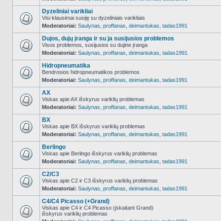
NO_UNREAD_POSTS
Dyzeliniai varikliai
Visi klausimai susiję su dyzeliniais varikliais
Moderatoriai:
Saulynas
,
proffanas
,
deimantukas
,
tadas1991
NO_UNREAD_POSTS
Dujos, dujų įranga ir su ja susijusios problemos
Visos problemos, susijusios su dujine įranga
Moderatoriai:
Saulynas
,
proffanas
,
deimantukas
,
tadas1991
NO_UNREAD_POSTS
Hidropneumatika
Bendrosios hidropneumatikos problemos
Moderatoriai:
Saulynas
,
proffanas
,
deimantukas
,
tadas1991
NO_UNREAD_POSTS
AX
Viskas apie AX išskyrus variklių problemas
Moderatoriai:
Saulynas
,
proffanas
,
deimantukas
,
tadas1991
NO_UNREAD_POSTS
BX
Viskas apie BX išskyrus variklių problemas
Moderatoriai:
Saulynas
,
proffanas
,
deimantukas
,
tadas1991
NO_UNREAD_POSTS
Berlingo
Viskas apie Berlingo išskyrus variklių problemas
Moderatoriai:
Saulynas
,
proffanas
,
deimantukas
,
tadas1991
NO_UNREAD_POSTS
C2/C3
Viskas apie C2 ir C3 išskyrus variklių problemas
Moderatoriai:
Saulynas
,
proffanas
,
deimantukas
,
tadas1991
NO_UNREAD_POSTS
C4/C4 Picasso (+Grand)
Viskas apie C4 ir C4 Picasso (įskaitant Grand)
išskyrus variklių problemas
NO_UNREAD_POSTS