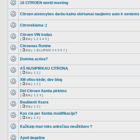
į
16 CITROEN world meeting
NO_UNREAD_POSTS
Citroen atstovybes darbu kainu skirtumai naujiems auto ir seniems
NO_UNREAD_POSTS
Citroreklama :)
NO_UNREAD_POSTS
Citroen VIN kodas
[
Eiti į:
1
2
3
4
5
]
NO_UNREAD_POSTS
Eiti
į
Citroenas Ronine
[
Eiti į:
1
ELLIPSIS
3
4
5
6
7
]
NO_UNREAD_POSTS
Eiti
į
Domina activa?
NO_UNREAD_POSTS
AŠ NUSIPIRKAU CITRONĄ
[
Eiti į:
1
2
]
NO_UNREAD_POSTS
Eiti
į
XM ofiso kėdė; dev blog
[
Eiti į:
1
2
]
NO_UNREAD_POSTS
Eiti
į
Dėl Citroen Xantia pirkimo
[
Eiti į:
1
2
3
]
NO_UNREAD_POSTS
Eiti
į
Baubianti Xsara
[
Eiti į:
1
2
]
NO_UNREAD_POSTS
Eiti
į
Kas cia per Xantia modifikacija?
[
Eiti į:
1
2
]
NO_UNREAD_POSTS
Eiti
į
Kažkaip man toks anksčiau neužkliuvo ?
NO_UNREAD_POSTS
Apoil degaline