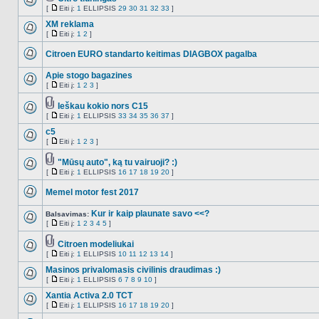
Tema
[
Eiti į:
1
ELLIPSIS
29
30
31
32
33
]
NO_UNREAD_POSTS
turi
Eiti
prikabintų
į
XM reklama
failų
[
Eiti į:
1
2
]
NO_UNREAD_POSTS
Eiti
į
Citroen EURO standarto keitimas DIAGBOX pagalba
NO_UNREAD_POSTS
Apie stogo bagazines
[
Eiti į:
1
2
3
]
NO_UNREAD_POSTS
Eiti
į
Ieškau kokio nors C15
Tema
[
Eiti į:
1
ELLIPSIS
33
34
35
36
37
]
NO_UNREAD_POSTS
turi
Eiti
prikabintų
į
c5
failų
[
Eiti į:
1
2
3
]
NO_UNREAD_POSTS
Eiti
į
"Mūsų auto", ką tu vairuoji? :)
Tema
[
Eiti į:
1
ELLIPSIS
16
17
18
19
20
]
NO_UNREAD_POSTS
turi
Eiti
prikabintų
į
Memel motor fest 2017
failų
NO_UNREAD_POSTS
Kur ir kaip plaunate savo <<?
Balsavimas:
[
Eiti į:
1
2
3
4
5
]
NO_UNREAD_POSTS
Eiti
į
Citroen modeliukai
Tema
[
Eiti į:
1
ELLIPSIS
10
11
12
13
14
]
NO_UNREAD_POSTS
turi
Eiti
prikabintų
į
Masinos privalomasis civilinis draudimas :)
failų
[
Eiti į:
1
ELLIPSIS
6
7
8
9
10
]
NO_UNREAD_POSTS
Eiti
į
Xantia Activa 2.0 TCT
[
Eiti į:
1
ELLIPSIS
16
17
18
19
20
]
NO_UNREAD_POSTS
Eiti