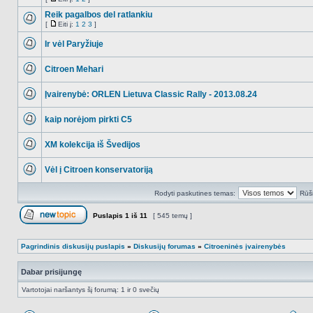
NO_UNREAD_POSTS
turi
Eiti
prikabintų
į
Reik pagalbos del ratlankiu
failų
[
Eiti į:
1
2
3
]
NO_UNREAD_POSTS
Eiti
į
Ir vėl Paryžiuje
NO_UNREAD_POSTS
Citroen Mehari
NO_UNREAD_POSTS
Įvairenybė: ORLEN Lietuva Classic Rally - 2013.08.24
NO_UNREAD_POSTS
kaip norėjom pirkti C5
NO_UNREAD_POSTS
XM kolekcija iš Švedijos
NO_UNREAD_POSTS
Vėl į Citroen konservatoriją
NO_UNREAD_POSTS
Rodyti paskutines temas:
Rūši
Puslapis
1
iš
11
[ 545 temų ]
Naujos temos kūrimas
Pagrindinis diskusijų puslapis
»
Diskusijų forumas
»
Citroeninės įvairenybės
Dabar prisijungę
Vartotojai naršantys šį forumą: 1 ir 0 svečių