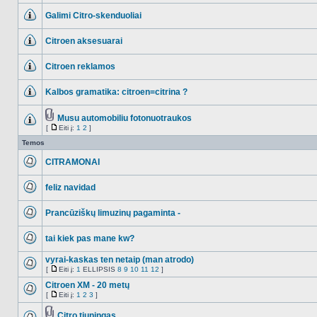
Galimi Citro-skenduoliai
NO_UNREAD_POSTS
Citroen aksesuarai
NO_UNREAD_POSTS
Citroen reklamos
NO_UNREAD_POSTS
Kalbos gramatika: citroen=citrina ?
NO_UNREAD_POSTS
Musu automobiliu fotonuotraukos
Tema
[
Eiti į:
1
2
]
NO_UNREAD_POSTS
turi
Eiti
prikabintų
į
Temos
failų
CITRAMONAI
NO_UNREAD_POSTS
feliz navidad
NO_UNREAD_POSTS
Prancūziškų limuzinų pagaminta -
NO_UNREAD_POSTS
tai kiek pas mane kw?
NO_UNREAD_POSTS
vyrai-kaskas ten netaip (man atrodo)
[
Eiti į:
1
ELLIPSIS
8
9
10
11
12
]
NO_UNREAD_POSTS
Eiti
į
Citroen XM - 20 metų
[
Eiti į:
1
2
3
]
NO_UNREAD_POSTS
Eiti
į
Citro tiuningas