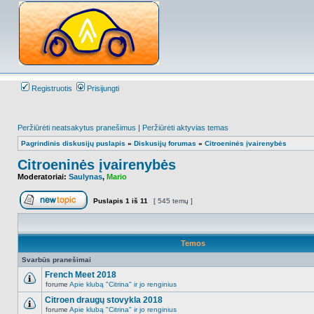
Registruotis
Prisijungti
Peržiūrėti neatsakytus pranešimus
|
Peržiūrėti aktyvias temas
Pagrindinis diskusijų puslapis
»
Diskusijų forumas
»
Citroeninės įvairenybės
Citroeninės įvairenybės
Moderatoriai:
Saulynas
,
Mario
Puslapis
1
iš
11
[ 545 temų ]
Naujos temos kūrimas
Temos
Svarbūs pranešimai
French Meet 2018
forume
Apie klubą "Citrina" ir jo renginius
NO_UNREAD_POSTS
Citroen draugų stovykla 2018
forume
Apie klubą "Citrina" ir jo renginius
NO_UNREAD_POSTS