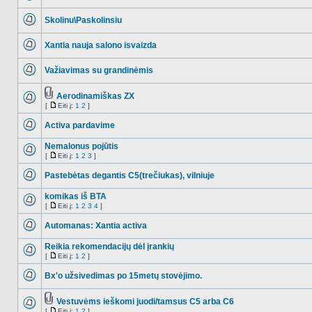
NO_UNREAD_POSTS
Skolinu\Paskolinsiu
NO_UNREAD_POSTS
Xantia nauja salono isvaizda
NO_UNREAD_POSTS
Važiavimas su grandinėmis
NO_UNREAD_POSTS
Aerodinamiškas ZX
Tema
[
Eiti į:
1
2
]
NO_UNREAD_POSTS
turi
Eiti
prikabintų
į
Activa pardavime
failų
NO_UNREAD_POSTS
Nemalonus pojūtis
[
Eiti į:
1
2
3
]
NO_UNREAD_POSTS
Eiti
į
Pastebėtas degantis C5(trečiukas), vilniuje
NO_UNREAD_POSTS
komikas iš BTA
[
Eiti į:
1
2
3
4
]
NO_UNREAD_POSTS
Eiti
į
Automanas: Xantia activa
NO_UNREAD_POSTS
Reikia rekomendacijų dėl įrankių
[
Eiti į:
1
2
]
NO_UNREAD_POSTS
Eiti
į
Bx'o užsivedimas po 15metų stovėjimo.
NO_UNREAD_POSTS
Vestuvėms ieškomi juodi/tamsus C5 arba C6
Tema
[
Eiti į:
1
2
]