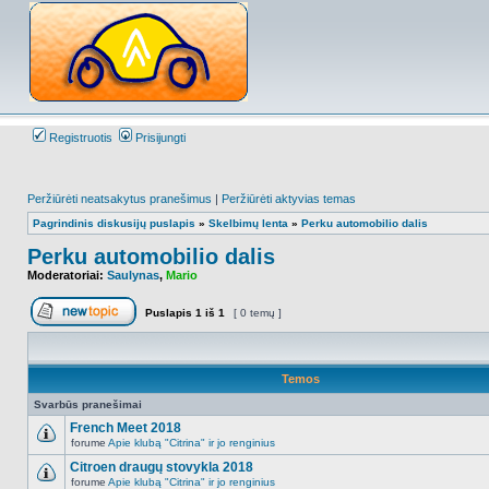
Registruotis
Prisijungti
Peržiūrėti neatsakytus pranešimus
|
Peržiūrėti aktyvias temas
Pagrindinis diskusijų puslapis
»
Skelbimų lenta
»
Perku automobilio dalis
Perku automobilio dalis
Moderatoriai:
Saulynas
,
Mario
Puslapis
1
iš
1
[ 0 temų ]
Naujos temos kūrimas
Temos
Svarbūs pranešimai
French Meet 2018
forume
Apie klubą "Citrina" ir jo renginius
NO_UNREAD_POSTS
Citroen draugų stovykla 2018
forume
Apie klubą "Citrina" ir jo renginius
NO_UNREAD_POSTS