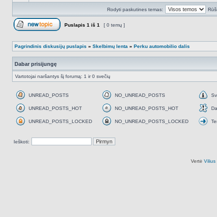
Rodyti paskutines temas:
Rūši
Puslapis
1
iš
1
[ 0 temų ]
Naujos temos kūrimas
Pagrindinis diskusijų puslapis
»
Skelbimų lenta
»
Perku automobilio dalis
Dabar prisijungę
Vartotojai naršantys šį forumą: 1 ir 0 svečių
UNREAD_POSTS
NO_UNREAD_POSTS
Sv
UNREAD_POSTS
NO_UNREAD_POSTS
Svar
UNREAD_POSTS_HOT
NO_UNREAD_POSTS_HOT
Da
UNREAD_POSTS_HOT
NO_UNREAD_POSTS_HOT
Daž
UNREAD_POSTS_LOCKED
NO_UNREAD_POSTS_LOCKED
Te
UNREAD_POSTS_LOCKED
NO_UNREAD_POSTS_LOCKED
Tem
perk
Ieškoti:
Vertė
Viliu