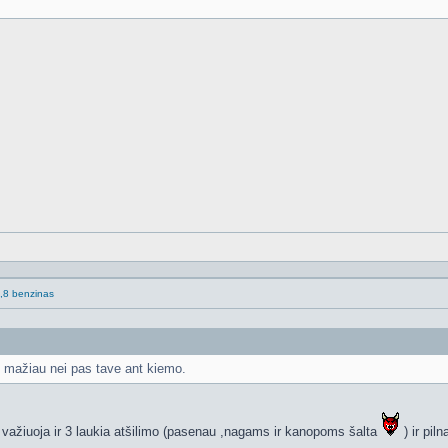
.1,8 benzinas
us mažiau nei pas tave ant kiemo.
 važiuoja ir 3 laukia atšilimo (pasenau ,nagams ir kanopoms šalta
) ir pil