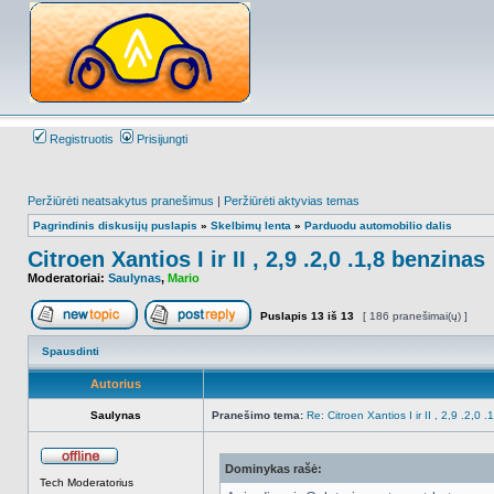
Registruotis
Prisijungti
Peržiūrėti neatsakytus pranešimus
|
Peržiūrėti aktyvias temas
Pagrindinis diskusijų puslapis
»
Skelbimų lenta
»
Parduodu automobilio dalis
Citroen Xantios I ir II , 2,9 .2,0 .1,8 benzinas
Moderatoriai:
Saulynas
,
Mario
Puslapis
13
iš
13
[ 186 pranešimai(ų) ]
Naujos temos kūrimas
Atsakyti į temą
Spausdinti
Autorius
Saulynas
Pranešimo tema:
Re: Citroen Xantios I ir II , 2,9 .2,0 
Dominykas rašė:
Atsijungęs
Tech Moderatorius