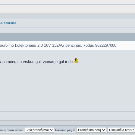
.1,8 benzinas
a įsiurbimo kolektoriaus 2.0 16V 132AG benzinas, kodas 9622297080.
 kiek pamenu su viskuo guli vienas,o gal ir du
inius pranešimus:
Rūšiuoti pagal