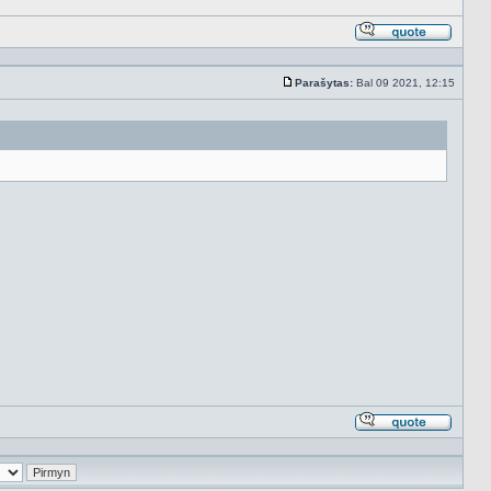
Atsakyt
cituojan
Parašytas:
Bal 09 2021, 12:15
Standartinė
Atsakyt
cituojan