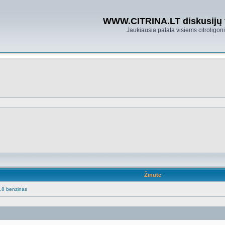
WWW.CITRINA.LT diskusijų
Jaukiausia palata visiems citroligo
Žinutė
.1,8 benzinas