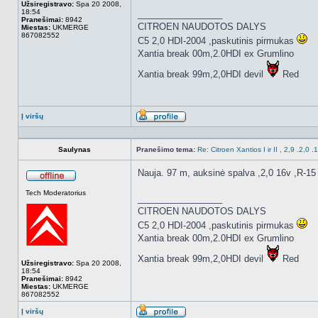
Užsiregistravo:
Spa 20 2008,
18:54
_________________
Pranešimai:
8942
CITROEN NAUDOTOS DALYS
Miestas:
UKMERGE
867082552
C5 2,0 HDI-2004 ,paskutinis pirmukas
Xantia break 00m,2.0HDI ex Grumlino
Xantia break 99m,2,0HDI devil
Red
Į viršų
Aprašymas
Saulynas
Pranešimo tema:
Re: Citroen Xantios I ir II , 2,9 .2,0 
Nauja. 97 m, auksinė spalva ,2,0 16v ,R-15 li
Atsijungęs
Tech Moderatorius
_________________
CITROEN NAUDOTOS DALYS
C5 2,0 HDI-2004 ,paskutinis pirmukas
Xantia break 00m,2.0HDI ex Grumlino
Xantia break 99m,2,0HDI devil
Red
Užsiregistravo:
Spa 20 2008,
18:54
Pranešimai:
8942
Miestas:
UKMERGE
867082552
Į viršų