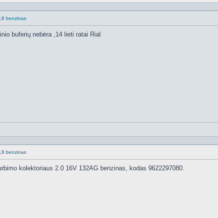
.1,8 benzinas
nio buferių nebėra ,14 lieti ratai Rial
.1,8 benzinas
 įsiurbimo kolektoriaus 2.0 16V 132AG benzinas, kodas 9622297080.