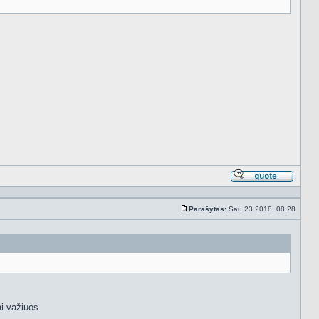
Atsakyt
cituojan
Parašytas:
Sau 23 2018, 08:28
Standartinė
nai važiuos