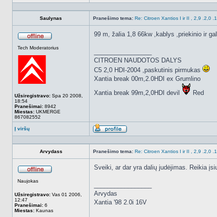
Aprašymas
Saulynas
Pranešimo tema:
Re: Citroen Xantios I ir II , 2,9 .2,0 
99 m, žalia 1,8 66kw ,kablys ,priekinio ir gali
Atsijungęs
Tech Moderatorius
_________________
CITROEN NAUDOTOS DALYS
C5 2,0 HDI-2004 ,paskutinis pirmukas
Xantia break 00m,2.0HDI ex Grumlino
Xantia break 99m,2,0HDI devil
Red
Užsiregistravo:
Spa 20 2008,
18:54
Pranešimai:
8942
Miestas:
UKMERGE
867082552
Į viršų
Aprašymas
Arvydass
Pranešimo tema:
Re: Citroen Xantios I ir II , 2,9 .2,0 
Sveiki, ar dar yra dalių judėjimas. Reikia
Atsijungęs
Naujokas
_________________
Arvydas
Užsiregistravo:
Vas 01 2006,
12:47
Xantia '98 2.0i 16V
Pranešimai:
6
Miestas:
Kaunas