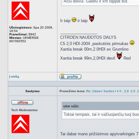
Aciu dievui. Galetu ir xm tappat but.
Ir taip
ir taip
Užsiregistravo:
Spa 20 2008,
18:54
_________________
Pranešimai:
8942
CITROEN NAUDOTOS DALYS
Miestas:
UKMERGE
867082552
C5 2,0 HDI-2004 ,paskutinis pirmukas
Xantia break 00m,2.0HDI ex Grumlino
Xantia break 99m,2,0HDI devil
Red
Į viršų
Aprašymas
Saulynas
Pranešimo tema:
Re: Citroen Xantios I ir II , 2,9 .2,0 
ukw rašė:
Atsijungęs
Tech Moderatorius
Tokiai tempais, tai ir važiuojančių tuoj b
Tai dabar mano prižiūrimos apytvarkingės 7