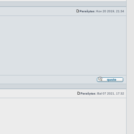
Atsakyt
cituojan
Parašytas:
Kov 20 2019, 21:34
Standartinė
Atsakyt
cituojan
Parašytas:
Bal 07 2021, 17:32
Standartinė