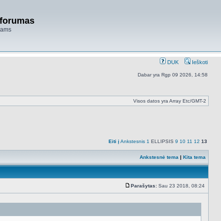
 forumas
niams
DUK
Ieškoti
Dabar yra Rgp 09 2026, 14:58
Visos datos yra Array Etc/GMT-2
Eiti į
Ankstesnis
1
ELLIPSIS
9
10
11
12
13
Ankstesnė tema
|
Kita tema
Parašytas:
Sau 23 2018, 08:24
Standartinė