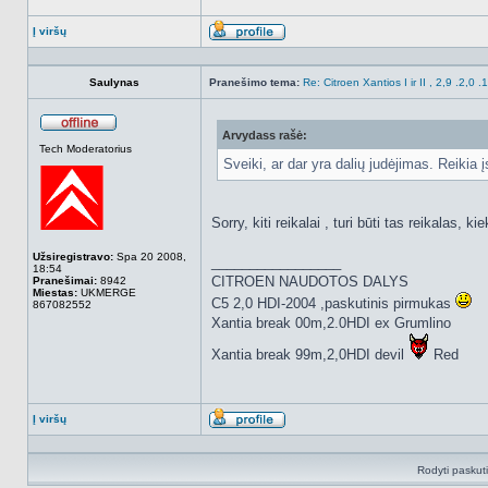
Į viršų
Aprašymas
Saulynas
Pranešimo tema:
Re: Citroen Xantios I ir II , 2,9 .2,0 
Arvydass rašė:
Atsijungęs
Tech Moderatorius
Sveiki, ar dar yra dalių judėjimas. Reiki
Sorry, kiti reikalai , turi būti tas reikalas,
Užsiregistravo:
Spa 20 2008,
_________________
18:54
CITROEN NAUDOTOS DALYS
Pranešimai:
8942
Miestas:
UKMERGE
C5 2,0 HDI-2004 ,paskutinis pirmukas
867082552
Xantia break 00m,2.0HDI ex Grumlino
Xantia break 99m,2,0HDI devil
Red
Į viršų
Aprašymas
Rodyti paskut