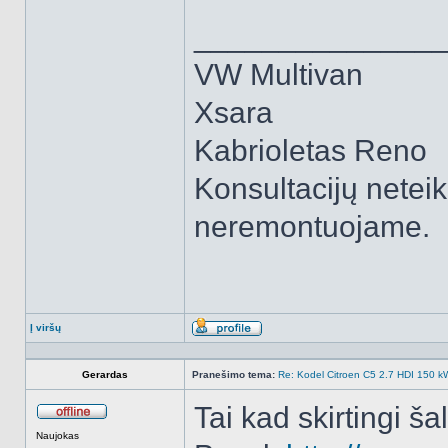
______________
VW Multivan
Xsara
Kabrioletas Reno
Konsultacijų neteik
neremontuojame.
Į viršų
Aprašymas
Gerardas
Pranešimo tema:
Re: Kodel Citroen C5 2.7 HDI 150 kW 
Tai kad skirtingi ša
Atsijungęs
Naujokas