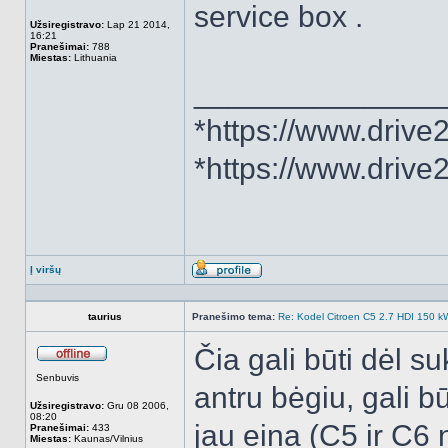
service box .
Užsiregistravo:
Lap 21 2014,
16:21
Pranešimai:
788
Miestas:
Lithuania
______________
*https://www.drive
*https://www.driv
Į viršų
Aprašymas
taurius
Pranešimo tema:
Re: Kodel Citroen C5 2.7 HDI 150 kW 
Čia gali būti dėl 
Atsijungęs
Senbuvis
antru bėgiu, gali b
Užsiregistravo:
Gru 08 2006,
08:20
jau eina (C5 ir C6
Pranešimai:
433
Miestas:
Kaunas/Vilnius