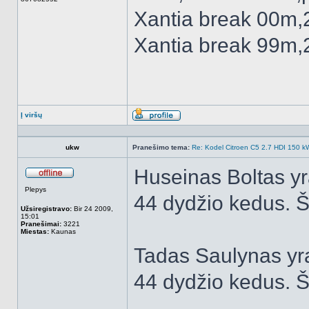
Xantia break 00m,
Xantia break 99m,
Į viršų
Aprašymas
ukw
Pranešimo tema:
Re: Kodel Citroen C5 2.7 HDI 150 kW 
Huseinas Boltas yr
Atsijungęs
Plepys
44 dydžio kedus. 
Užsiregistravo:
Bir 24 2009,
15:01
Pranešimai:
3221
Miestas:
Kaunas
Tadas Saulynas yra
44 dydžio kedus. 