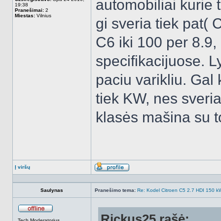
automobiliai kurie t
19:38
Pranešimai:
2
Miestas:
Vilnius
gi sveria tiek pat( 
C6 iki 100 per 8.9
specifikacijuose. L
paciu varikliu. Gal
tiek KW, nes sveria 
klasės mašina su to
Į viršų
Aprašymas
Saulynas
Pranešimo tema:
Re: Kodel Citroen C5 2.7 HDI 150 kW 
Rickus25 rašė:
Atsijungęs
Tech Moderatorius