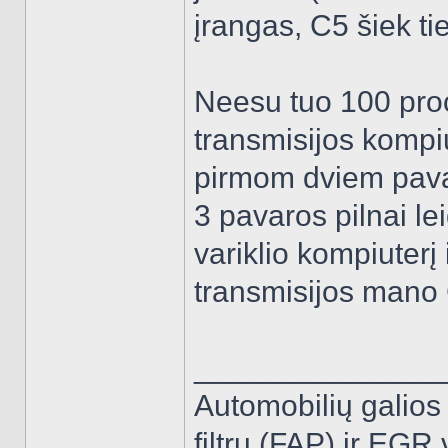
įrangas, C5 šiek ti
Neesu tuo 100 proc
transmisijos kompi
pirmom dviem pava
3 pavaros pilnai le
variklio kompiuterį
transmisijos mano C
______________
Automobilių galios
filtrų (FAP) ir EGR