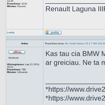
14:25
Pranešimai:
3132
Miestas:
Kaunas
Renault Laguna II
Į viršų
Aprašymas
Arthur
Pranešimo tema:
Re: Kodel Citroen C5 2.7 HDI 150 kW 
Kas tau cia BMW M5
Atsijungęs
Senbuvis
ar greiciau. Ne ta
Užsiregistravo:
Lap 21 2014,
16:21
Pranešimai:
788
Miestas:
Lithuania
______________
*https://www.drive
*https://www.driv