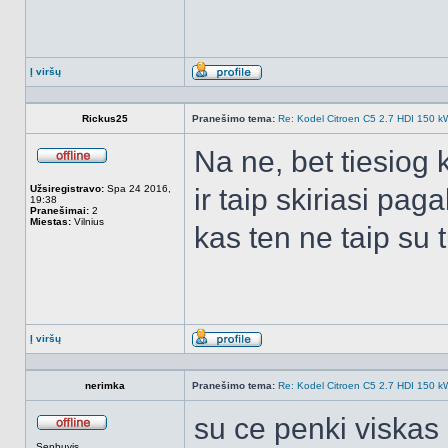
Į viršų
Aprašymas
Rickus25
Pranešimo tema:
Re: Kodel Citroen C5 2.7 HDI 150 kW 
Na ne, bet tiesiog 
Atsijungęs
Užsiregistravo:
Spa 24 2016,
ir taip skiriasi pag
19:38
Pranešimai:
2
Miestas:
Vilnius
kas ten ne taip su 
Į viršų
Aprašymas
nerimka
Pranešimo tema:
Re: Kodel Citroen C5 2.7 HDI 150 kW 
su ce penki viskas 
Atsijungęs
Senbuvis