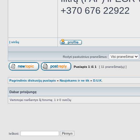
+370 676 22922
Į viršų
Aprašymas
Rodyti paskutinius pranešimus:
Puslapis
1
iš
1
[ 11 pranešimai(ų) ]
Naujos temos kūrimas
Atsakyti į temą
Pagrindinis diskusijų puslapis
»
Naujokams ir ne tik
»
D.U.K.
Dabar prisijungę
Vartotojai naršantys šį forumą: 1 ir 0 svečių
Ieškoti: