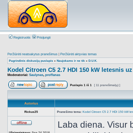
Registruotis
Prisijungti
Peržiūrėti neatsakytus pranešimus
|
Peržiūrėti aktyvias temas
Pagrindinis diskusijų puslapis
»
Naujokams ir ne tik
»
D.U.K.
Kodel Citroen C5 2.7 HDI 150 kW letesnis uz 
Moderatoriai:
Saulynas
,
proffanas
Puslapis
1
iš
1
[ 11 pranešimai(ų) ]
Naujos temos kūrimas
Atsakyti į temą
Autorius
Rickus25
Pranešimo tema:
Kodel Citroen C5 2.7 HDI 150 kW lete
Laba diena. Visur 
Atsijungęs
Užsiregistravo:
Spa 24 2016,