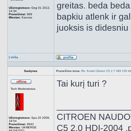
greitas. beda beda
Užsiregistravo:
Geg 01 2012,
14:34
bapkiu atlenk ir gal
Pranešimai:
969
Miestas:
Kaunas
juoksis is didesniu
Į viršų
Aprašymas
Saulynas
Pranešimo tema:
Re: Kodel Citroen C5 2.7 HDI 150 kW 
Tai kurį turi ?
Atsijungęs
Tech Moderatorius
______________
CITROEN NAUDO
Užsiregistravo:
Spa 20 2008,
18:54
Pranešimai:
8942
C5 2,0 HDI-2004 ,
Miestas:
UKMERGE
867082552