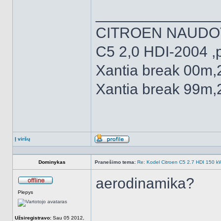
______________
CITROEN NAUDO
C5 2,0 HDI-2004 ,
Xantia break 00m,
Xantia break 99m,
Į viršų
Aprašymas
Dominykas
Pranešimo tema:
Re: Kodel Citroen C5 2.7 HDI 150 kW 
aerodinamika?
Atsijungęs
Plepys
______________
Užsiregistravo:
Sau 05 2012,