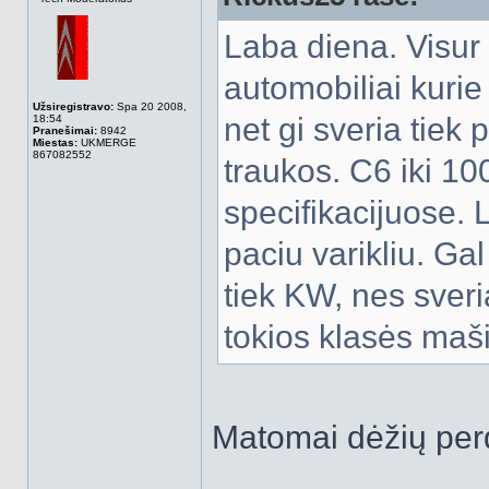
Laba diena. Visur 
automobiliai kurie 
Užsiregistravo:
Spa 20 2008,
net gi sveria tiek 
18:54
Pranešimai:
8942
Miestas:
UKMERGE
867082552
traukos. C6 iki 10
specifikacijuose. 
paciu varikliu. Ga
tiek KW, nes sveria
tokios klasės maši
Matomai dėžių per