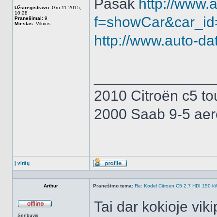
Pasak
http://www.a
Užsiregistravo:
Gru 11 2015,
10:28
f=showCar&car_i
Pranešimai:
9
Miestas:
Vilnius
http://www.auto-d
______________
2010 Citroën c5 to
2000 Saab 9-5 aer
Į viršų
Aprašymas
Arthur
Pranešimo tema:
Re: Kodel Citroen C5 2.7 HDI 150 kW 
Tai dar kokioje vik
Atsijungęs
Senbuvis