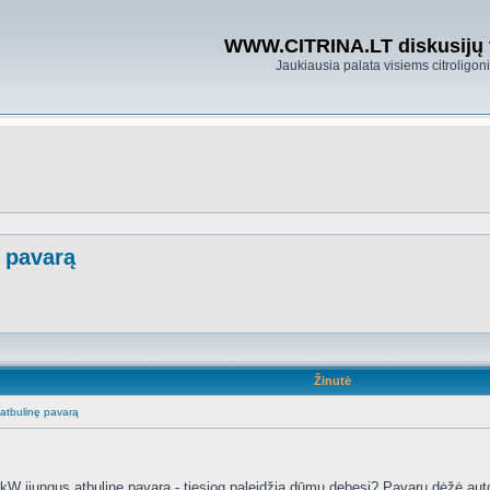
WWW.CITRINA.LT diskusijų
Jaukiausia palata visiems citroligo
ę pavarą
Žinutė
atbulinę pavarą
0kW įjungus atbulinę pavarą - tiesiog paleidžia dūmų debesį? Pavarų dėžė aut