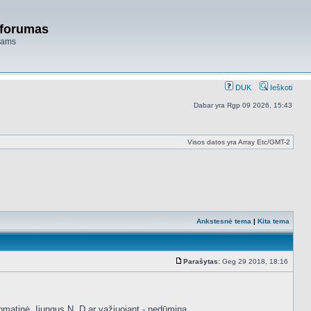
 forumas
niams
DUK
Ieškoti
Dabar yra Rgp 09 2026, 15:43
Visos datos yra Array Etc/GMT-2
Ankstesnė tema
|
Kita tema
Parašytas:
Geg 29 2018, 18:16
Standartinė
omatinė. Įjungus N, D ar važiuojant - nedūmina.