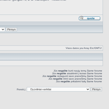
Atsakyt
cituojan
Visos datos yra Array Etc/GMT-2
Jūs
negalite
kurti naujų temų šiame forume
Jūs
negalite
atsakinėti į temas šiame forume
Jūs
negalite
redaguoti savo pranešimų šiame forume
Jūs
negalite
trinti savo pranešimų šiame forume
Jūs
negalite
prikabinti failų šiame forume
Pereiti į: