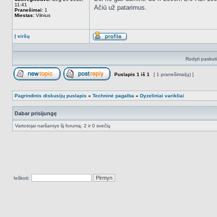
11:41
Ačiū už patarimus.
Pranešimai:
1
Miestas:
Vilnius
Į viršų
Aprašymas
Rodyti paskut
Puslapis
1
iš
1
[ 1 pranešimai(ų) ]
Naujos temos kūrimas
Atsakyti į temą
Pagrindinis diskusijų puslapis
»
Techninė pagalba
»
Dyzeliniai varikliai
Dabar prisijungę
Vartotojai naršantys šį forumą: 2 ir 0 svečių
Ieškoti: