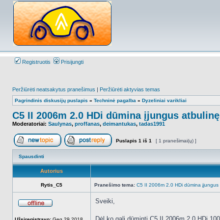
Registruotis
Prisijungti
Peržiūrėti neatsakytus pranešimus
|
Peržiūrėti aktyvias temas
Pagrindinis diskusijų puslapis
»
Techninė pagalba
»
Dyzeliniai varikliai
C5 II 2006m 2.0 HDi dūmina įjungus atbulin
Moderatoriai:
Saulynas
,
proffanas
,
deimantukas
,
tadas1991
Puslapis
1
iš
1
[ 1 pranešimai(ų) ]
Naujos temos kūrimas
Atsakyti į temą
Spausdinti
Autorius
Rytis_C5
Pranešimo tema:
C5 II 2006m 2.0 HDi dūmina įjungus 
Sveiki,
Atsijungęs
Dėl ko gali dūminti C5 II 2006m 2.0 HDi 10
Užsiregistravo:
Geg 29 2018,