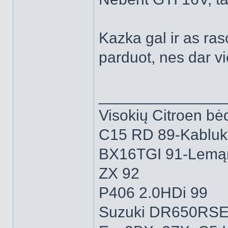
Kazka gal ir as rasc
parduot, nes dar vi
______________
Visokių Citroen bėd
C15 RD 89-Kabluk
BX16TGI 91-Lemą
ZX 92
P406 2.0HDi 99
Suzuki DR650RSE