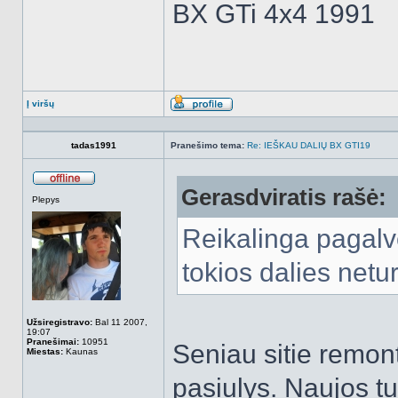
BX GTi 4x4 1991
Į viršų
Aprašymas
tadas1991
Pranešimo tema:
Re: IEŠKAU DALIŲ BX GTI19
Gerasdviratis rašė:
Atsijungęs
Plepys
Reikalinga pagalv
tokios dalies netu
Užsiregistravo:
Bal 11 2007,
19:07
Pranešimai:
10951
Seniau sitie remo
Miestas:
Kaunas
pasiulys. Naujos t