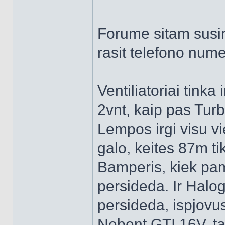
Forume sitam susir
rasit telefono nume
Ventiliatoriai tinka
2vnt, kaip pas Turb
Lempos irgi visu v
galo, keites 87m ti
Bamperis, kiek pamen
persideda. Ir Halog
persideda, ispjovu
Nebent GTI 16V, ta