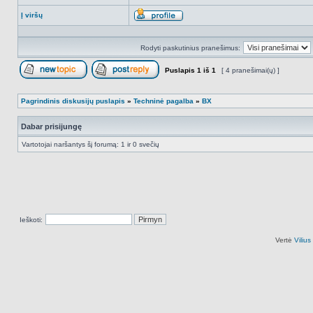
Į viršų
Aprašymas
Rodyti paskutinius pranešimus:
Puslapis
1
iš
1
[ 4 pranešimai(ų) ]
Naujos temos kūrimas
Atsakyti į temą
Pagrindinis diskusijų puslapis
»
Techninė pagalba
»
BX
Dabar prisijungę
Vartotojai naršantys šį forumą: 1 ir 0 svečių
Ieškoti:
Vertė
Viliu