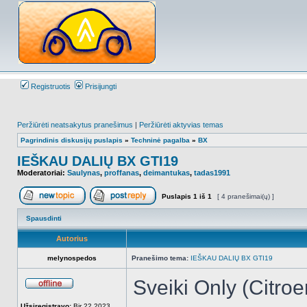
Registruotis
Prisijungti
Peržiūrėti neatsakytus pranešimus
|
Peržiūrėti aktyvias temas
Pagrindinis diskusijų puslapis
»
Techninė pagalba
»
BX
IEŠKAU DALIŲ BX GTI19
Moderatoriai:
Saulynas
,
proffanas
,
deimantukas
,
tadas1991
Puslapis
1
iš
1
[ 4 pranešimai(ų) ]
Naujos temos kūrimas
Atsakyti į temą
Spausdinti
Autorius
melynospedos
Pranešimo tema:
IEŠKAU DALIŲ BX GTI19
Sveiki Only (Citro
Atsijungęs
Užsiregistravo:
Bir 22 2023,