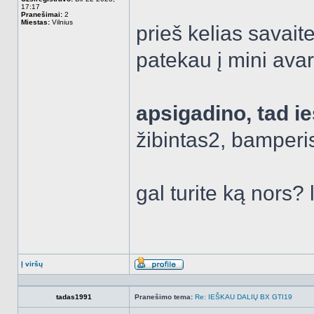
17:17
Pranešimai:
2
Miestas:
Vilnius
prieš kelias savai
patekau į mini avar
apsigadino, tad i
žibintas2, bamperi
gal turite ką nors?
Į viršų
Aprašymas
tadas1991
Pranešimo tema:
Re: IEŠKAU DALIŲ BX GTI19