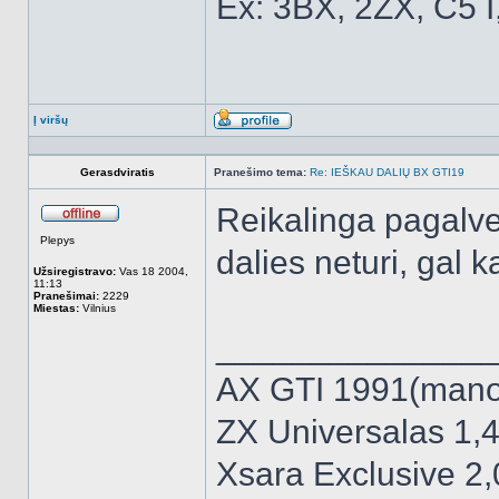
Ex: 3BX, 2ZX, C5 I
Į viršų
Aprašymas
Gerasdviratis
Pranešimo tema:
Re: IEŠKAU DALIŲ BX GTI19
Reikalinga pagalve
Atsijungęs
Plepys
dalies neturi, gal 
Užsiregistravo:
Vas 18 2004,
11:13
Pranešimai:
2229
Miestas:
Vilnius
______________
AX GTI 1991(mano 
ZX Universalas 1,4
Xsara Exclusive 2