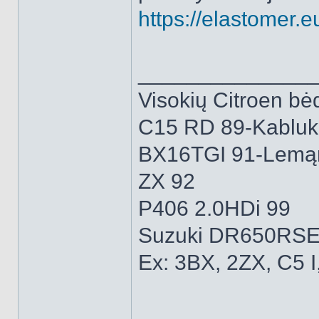
https://elastomer.eu
______________
Visokių Citroen bėd
C15 RD 89-Kabluk
BX16TGI 91-Lemą
ZX 92
P406 2.0HDi 99
Suzuki DR650RSE
Ex: 3BX, 2ZX, C5 I