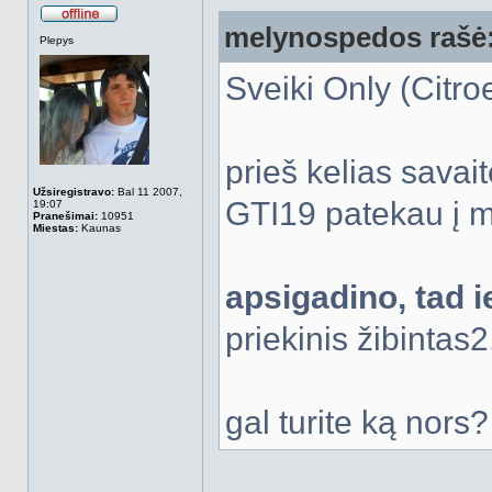
melynospedos rašė
Atsijungęs
Plepys
Sveiki Only (Citro
prieš kelias sava
Užsiregistravo:
Bal 11 2007,
GTI19 patekau į mi
19:07
Pranešimai:
10951
Miestas:
Kaunas
apsigadino, tad 
priekinis žibintas
gal turite ką nors?