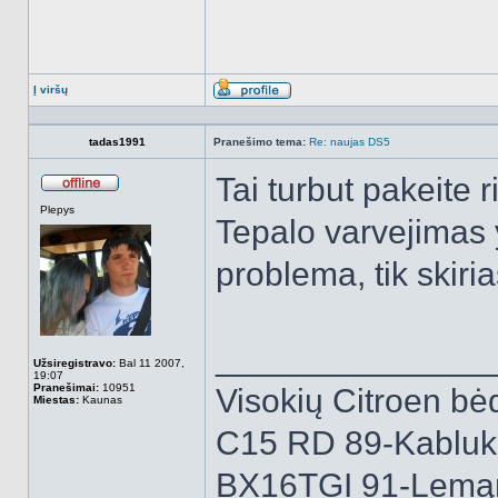
Į viršų
Aprašymas
tadas1991
Pranešimo tema:
Re: naujas DS5
Tai turbut pakeite r
Atsijungęs
Plepys
Tepalo varvejimas y
problema, tik skiri
______________
Užsiregistravo:
Bal 11 2007,
19:07
Pranešimai:
10951
Visokių Citroen bėd
Miestas:
Kaunas
C15 RD 89-Kabluk
BX16TGI 91-Lemą