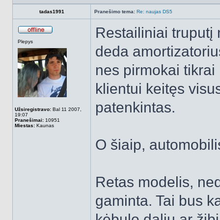
tadas1991
Pranešimo tema:
Re: naujas DS5
Restailiniai truput
Atsijungęs
Plepys
deda amortizatorius
nes pirmokai tikrai
klientui keitęs vis
patenkintas.
Užsiregistravo:
Bal 11 2007,
19:07
Pranešimai:
10951
Miestas:
Kaunas
O šiaip, automobili
Retas modelis, ned
gaminta. Tai bus k
kėbulo dalių ar žib