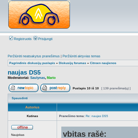
Registruotis
Prisijungti
Peržiūrėti neatsakytus pranešimus
|
Peržiūrėti aktyvias temas
Pagrindinis diskusijų puslapis
»
Diskusijų forumas
»
Citroen naujienos
naujas DS5
Moderatoriai:
Saulynas
,
Mario
Puslapis
10
iš
10
[ 139 pranešimai(ų) ]
Naujos temos kūrimas
Atsakyti į temą
Spausdinti
Autorius
Katinas
Pranešimo tema:
Re: naujas DS5
vbitas rašė:
Atsijungęs
Naujokas