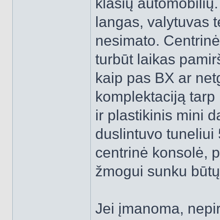
klasių automobilių.
langas, valytuvas t
nesimato. Centrinė
turbūt laikas pami
kaip pas BX ar net
komplektaciją tarp k
ir plastikinis mini d
duslintuvo tuneliui
centrinė konsolė, 
žmogui sunku būtų
Jei įmanoma, nepirk