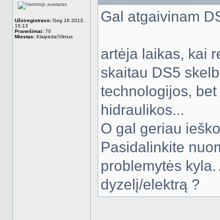
Gal atgaivinam D
Užsiregistravo:
Geg 16 2013,
15:13
Pranešimai:
70
Miestas:
Klaipėda/Vilnius
artėja laikas, kai r
skaitau DS5 skelb
technologijos, bet
hidraulikos...
O gal geriau ieško
Pasidalinkite nuom
problemytės kyla. A
dyzelį/elektrą ?