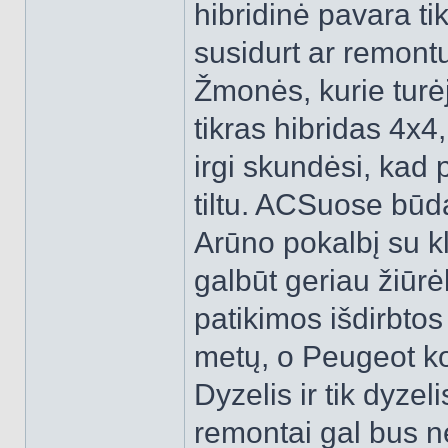
hibridinė pavara t
susidurt ar remont
Žmonės, kurie turė
tikras hibridas 4x4,
irgi skundėsi, kad 
tiltu. ACSuose bū
Arūno pokalbį su kl
galbūt geriau žiūrė
patikimos išdirbtos
metų, o Peugeot kon
Dyzelis ir tik dyzeli
remontai gal bus n