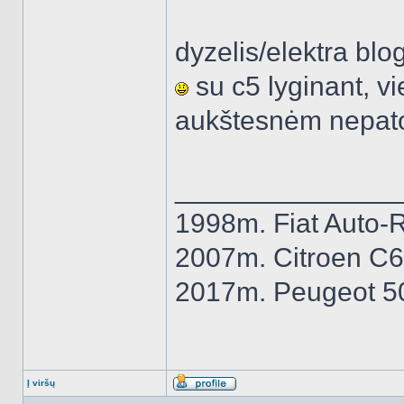
dyzelis/elektra bl
su c5 lyginant, vi
aukštesnėm nepat
______________
1998m. Fiat Auto-R
2007m. Citroen C6
2017m. Peugeot 50
Į viršų
Aprašymas