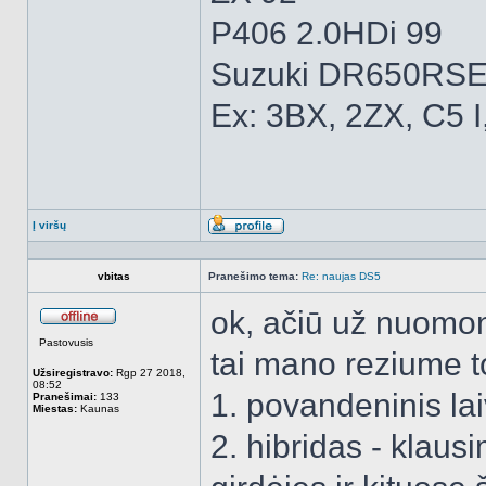
P406 2.0HDi 99
Suzuki DR650RSE
Ex: 3BX, 2ZX, C5 I
Į viršų
Aprašymas
vbitas
Pranešimo tema:
Re: naujas DS5
ok, ačiū už nuomo
Atsijungęs
Pastovusis
tai mano reziume t
Užsiregistravo:
Rgp 27 2018,
08:52
1. povandeninis la
Pranešimai:
133
Miestas:
Kaunas
2. hibridas - klaus