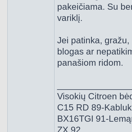
pakeičiama. Su ben
variklį.
Jei patinka, gražu, 
blogas ar nepatiki
panašiom ridom.
______________
Visokių Citroen bėd
C15 RD 89-Kabluk
BX16TGI 91-Lemą
ZX 92