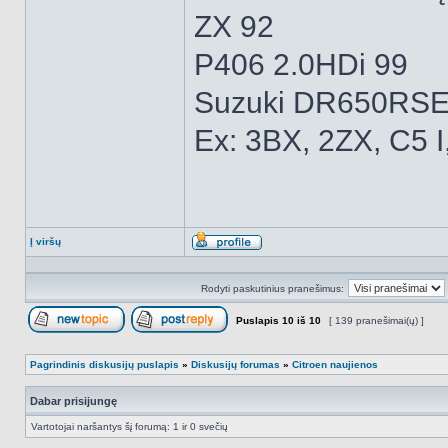
ZX 92
P406 2.0HDi 99
Suzuki DR650RSE
Ex: 3BX, 2ZX, C5 I
Į viršų
Aprašymas
Rodyti paskutinius pranešimus:
Puslapis
10
iš
10
[ 139 pranešimai(ų) ]
Naujos temos kūrimas
Atsakyti į temą
Pagrindinis diskusijų puslapis
»
Diskusijų forumas
»
Citroen naujienos
Dabar prisijungę
Vartotojai naršantys šį forumą: 1 ir 0 svečių