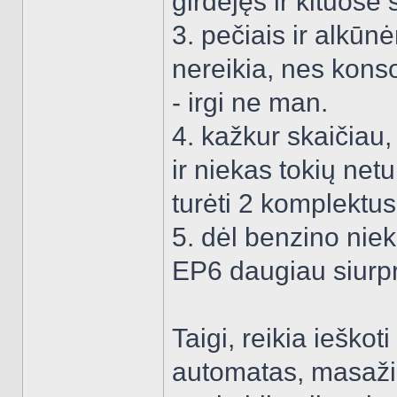
girdėjęs ir kituose š
3. pečiais ir alkūnė
nereikia, nes konso
- irgi ne man.
4. kažkur skaičiau, 
ir niekas tokių netu
turėti 2 komplektus
5. dėl benzino nie
EP6 daugiau siurpr
Taigi, reikia ieško
automatas, masaži