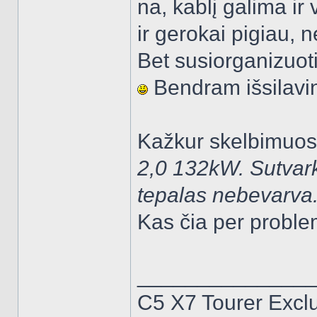
na, kablį galima ir
ir gerokai pigiau,
Bet susiorganizuot
Bendram išsilavi
Kažkur skelbimuose
2,0 132kW. Sutvarky
tepalas nebevarva.
Kas čia per probl
______________
C5 X7 Tourer Excl