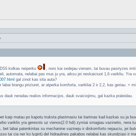
n
, DS5 kolkas neiperku
, nors kai sedejau vienam, tai buvau pasiryzes imt
li, automata, nelabai pas mus ju yra, aiksu jei neskaiciuot 1,6 varikliu. Yra va
1007.html
gal zinot kas sita auta?
 labai brangu priziuret, ar atperka komforta, varikliai 2 ir 2,2, kas geriau. + m
us dauk neradau realios informacijos, dauk svaiciojimu, gal kazka praleidau.
.
et kaip matau po kapotu truksta plastmasiu tai itarimas kad kazkas su ja buv
rbo variklis yra geresnis uz vienos(2.0 hdi) zymiai smagiau vazinetis, nera tu
, bet labai patenkintas su mechanine vazineju ir diskomforto nejauciu, jei but
so tai cia ner ko lygint) del hidraulines pakabos nelabai kas skundziasi ir ma