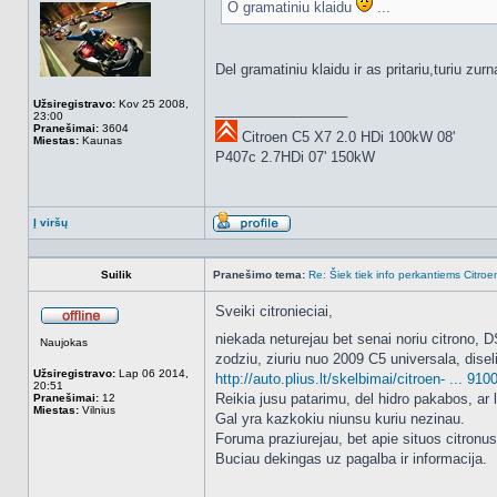
O gramatiniu klaidu
...
Del gramatiniu klaidu ir as pritariu,turiu zu
Užsiregistravo:
Kov 25 2008,
_________________
23:00
Pranešimai:
3604
Citroen C5 X7 2.0 HDi 100kW 08'
Miestas:
Kaunas
P407c 2.7HDi 07' 150kW
Į viršų
Aprašymas
Suilik
Pranešimo tema:
Re: Šiek tiek info perkantiems Citroe
Sveiki citronieciai,
Atsijungęs
niekada neturejau bet senai noriu citrono, 
Naujokas
zodziu, ziuriu nuo 2009 C5 universala, diseli
Užsiregistravo:
Lap 06 2014,
http://auto.plius.lt/skelbimai/citroen- ... 910
20:51
Reikia jusu patarimu, del hidro pakabos, ar l
Pranešimai:
12
Miestas:
Vilnius
Gal yra kazkokiu niunsu kuriu nezinau.
Foruma praziurejau, bet apie situos citronus
Buciau dekingas uz pagalba ir informacija.