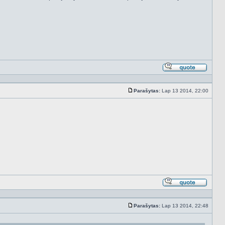
Atsakyt
cituojan
Parašytas:
Lap 13 2014, 22:00
Standartinė
Atsakyt
cituojan
Parašytas:
Lap 13 2014, 22:48
Standartinė