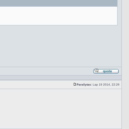
Atsakyt
cituojan
Parašytas:
Lap 19 2014, 22:26
Standartinė