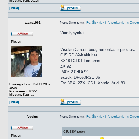
Miestas:
Panevezys
Į viršų
Aprašymas
tadas1991
Pranešimo tema:
Re: Šiek tiek info perkantiems Citroe
Viarslynynkai
Atsijungęs
Plepys
_________________
Visokių Citroen bėdų remontas ir priežiūra.
C15 RD 89-Kablukas
BX16TGI 91-Lemąnas
ZX 92
P406 2.0HDi 99
Suzuki DR650RSE 96
Ex: 3BX, 2ZX, C5 I, Xantia, Audi 80
Užsiregistravo:
Bal 11 2007,
19:07
Pranešimai:
10951
Miestas:
Kaunas
Į viršų
Aprašymas
Vycius
Pranešimo tema:
Re: Šiek tiek info perkantiems Citroe
GIUSSY rašė:
Atsijungęs
Plepys