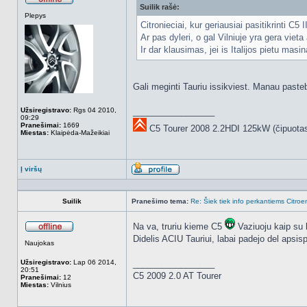
Suilik rašė:
Atsijungęs
Plepys
Citronieciai, kur geriausiai pasitikrinti C5 
Ar pas dyleri, o gal Vilniuje yra gera vie
Ir dar klausimas, jei is Italijos pietu ma
Gali meginti Tauriu issikviest. Manau pasteb
Užsiregistravo:
Rgs 04 2010,
_________________
09:29
Pranešimai:
1669
C5 Tourer 2008 2.2HDI 125kW (čipuota
Miestas:
Klaipėda-Mažeikiai
Į viršų
Aprašymas
Suilik
Pranešimo tema:
Re: Šiek tiek info perkantiems Citroe
Na va, truriu kieme C5
Vaziuoju kaip su 
Atsijungęs
Didelis ACIU Tauriui, labai padejo del apsis
Naujokas
Užsiregistravo:
Lap 06 2014,
_________________
20:51
C5 2009 2.0 AT Tourer
Pranešimai:
12
Miestas:
Vilnius