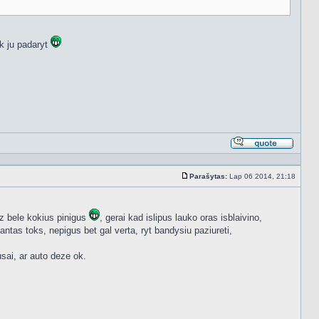
ek ju padaryt
Atsakyt
cituojan
Parašytas:
Lap 06 2014, 21:18
Standartinė
uz bele kokius pinigus
, gerai kad islipus lauko oras isblaivino,
iantas toks, nepigus bet gal verta, ryt bandysiu paziureti,
usai, ar auto deze ok.