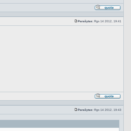
Atsakyt
cituojan
Parašytas:
Rgs 14 2012, 19:41
Standartinė
Atsakyt
cituojan
Parašytas:
Rgs 14 2012, 19:43
Standartinė