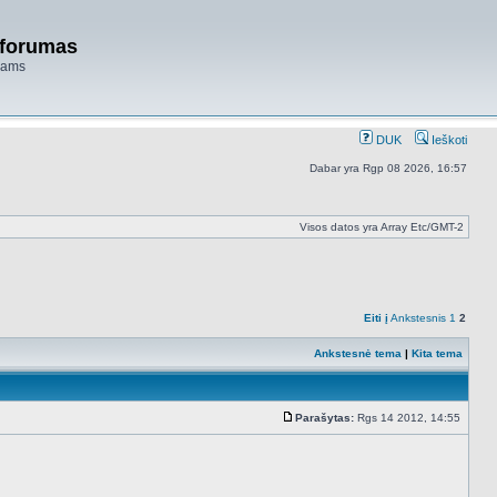
 forumas
niams
DUK
Ieškoti
Dabar yra Rgp 08 2026, 16:57
Visos datos yra Array Etc/GMT-2
Eiti į
Ankstesnis
1
2
Ankstesnė tema
|
Kita tema
Parašytas:
Rgs 14 2012, 14:55
Standartinė