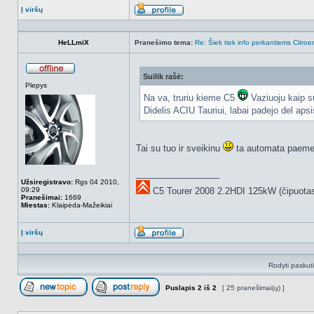
Į viršų
Aprašymas
HeLLmiX
Pranešimo tema:
Re: Šiek tiek info perkantiems Citroe
Suilik rašė:
Atsijungęs
Plepys
Na va, truriu kieme C5
Vaziuoju kaip s
Didelis ACIU Tauriui, labai padejo del aps
Tai su tuo ir sveikinu
ta automata paeme
_________________
Užsiregistravo:
Rgs 04 2010,
09:29
C5 Tourer 2008 2.2HDI 125kW (čipuota
Pranešimai:
1669
Miestas:
Klaipėda-Mažeikiai
Į viršų
Aprašymas
Rodyti paskut
Puslapis
2
iš
2
[ 25 pranešimai(ų) ]
Naujos temos kūrimas
Atsakyti į temą