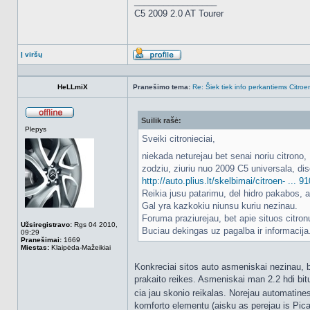
_________________
C5 2009 2.0 AT Tourer
Į viršų
Aprašymas
HeLLmiX
Pranešimo tema:
Re: Šiek tiek info perkantiems Citroe
Suilik rašė:
Atsijungęs
Plepys
Sveiki citronieciai,
niekada neturejau bet senai noriu citrono
zodziu, ziuriu nuo 2009 C5 universala, dise
http://auto.plius.lt/skelbimai/citroen- ... 9
Reikia jusu patarimu, del hidro pakabos, ar
Gal yra kazkokiu niunsu kuriu nezinau.
Foruma praziurejau, bet apie situos citron
Užsiregistravo:
Rgs 04 2010,
Buciau dekingas uz pagalba ir informacija
09:29
Pranešimai:
1669
Miestas:
Klaipėda-Mažeikiai
Konkreciai sitos auto asmeniskai nezinau, b
prakaito reikes. Asmeniskai man 2.2 hdi bitu
cia jau skonio reikalas. Norejau automatines
komforto elementu (aisku as perejau is Picas