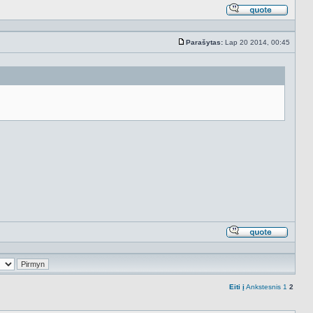
Atsakyt
cituojan
Parašytas:
Lap 20 2014, 00:45
Standartinė
Atsakyt
cituojan
Eiti į
Ankstesnis
1
2