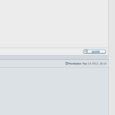
Atsakyt
cituojan
Parašytas:
Rgs 14 2012, 18:14
Standartinė