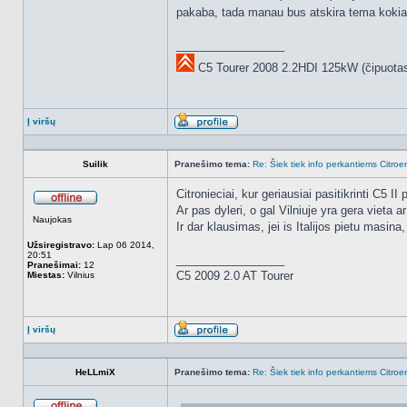
pakaba, tada manau bus atskira tema kokia
_________________
C5 Tourer 2008 2.2HDI 125kW (čipuota
Į viršų
Aprašymas
Suilik
Pranešimo tema:
Re: Šiek tiek info perkantiems Citroe
Citronieciai, kur geriausiai pasitikrinti C5 II
Ar pas dyleri, o gal Vilniuje yra gera vieta
Atsijungęs
Naujokas
Ir dar klausimas, jei is Italijos pietu masi
Užsiregistravo:
Lap 06 2014,
20:51
_________________
Pranešimai:
12
C5 2009 2.0 AT Tourer
Miestas:
Vilnius
Į viršų
Aprašymas
HeLLmiX
Pranešimo tema:
Re: Šiek tiek info perkantiems Citroe