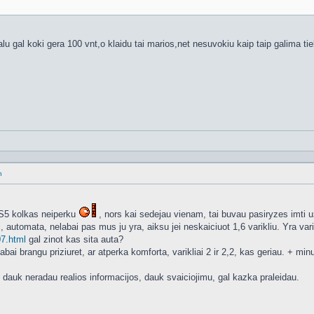
rnalu gal koki gera 100 vnt,o klaidu tai marios,net nesuvokiu kaip taip galima ti
n
DS5 kolkas neiperku
, nors kai sedejau vienam, tai buvau pasiryzes imti 
, automata, nelabai pas mus ju yra, aiksu jei neskaiciuot 1,6 varikliu. Yra var
07.html
gal zinot kas sita auta?
abai brangu priziuret, ar atperka komforta, varikliai 2 ir 2,2, kas geriau. + min
 dauk neradau realios informacijos, dauk svaiciojimu, gal kazka praleidau.