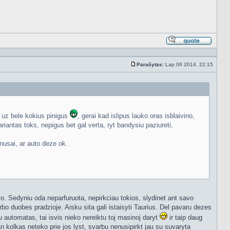
Atsakyt
cituojan
Parašytas:
Lap 06 2014, 22:15
Standartinė
i uz bele kokius pinigus
, gerai kad islipus lauko oras isblaivino,
riantas toks, nepigus bet gal verta, ryt bandysiu paziureti,
inusai, ar auto deze ok.
o. Sedyniu oda neparfuruota, nepirkciau tokios, slydinet ant savo
rbo duobes pradzioje. Aisku sita gali istaisyti Taurius. Del pavaru dezes
u automatas, tai isvis nieko nereiktu toj masinoj daryt
ir taip daug
n kolkas neteko prie jos lyst, svarbu nenusipirkt jau su suvaryta