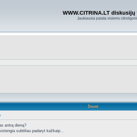
WWW.CITRINA.LT diskusijų
Jaukiausia palata visiems citroligo
Žinutė
n
as antrą dieną?
sistengia subtiliau padaryt kažkaip...