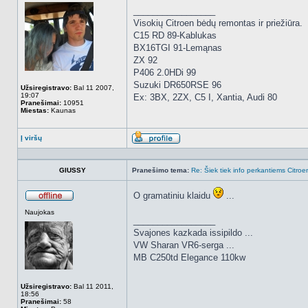
_________________
Visokių Citroen bėdų remontas ir priežiūra.
C15 RD 89-Kablukas
BX16TGI 91-Lemąnas
ZX 92
P406 2.0HDi 99
Suzuki DR650RSE 96
Užsiregistravo:
Bal 11 2007,
19:07
Ex: 3BX, 2ZX, C5 I, Xantia, Audi 80
Pranešimai:
10951
Miestas:
Kaunas
Į viršų
Aprašymas
GIUSSY
Pranešimo tema:
Re: Šiek tiek info perkantiems Citroe
O gramatiniu klaidu
...
Atsijungęs
Naujokas
_________________
Svajones kazkada issipildo ...
VW Sharan VR6-serga ...
MB C250td Elegance 110kw
Užsiregistravo:
Bal 11 2011,
18:56
Pranešimai:
58