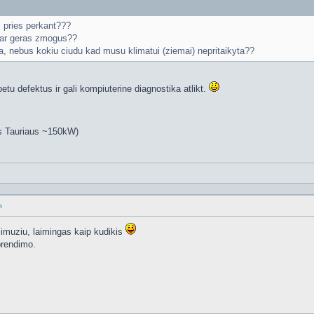
II pries perkant???
ta ar geras zmogus??
sina, nebus kokiu ciudu kad musu klimatui (ziemai) nepritaikyta??
etu defektus ir gali kompiuterine diagnostika atlikt.
s Tauriaus ~150kW)
n
limuziu, laimingas kaip kudikis
prendimo.