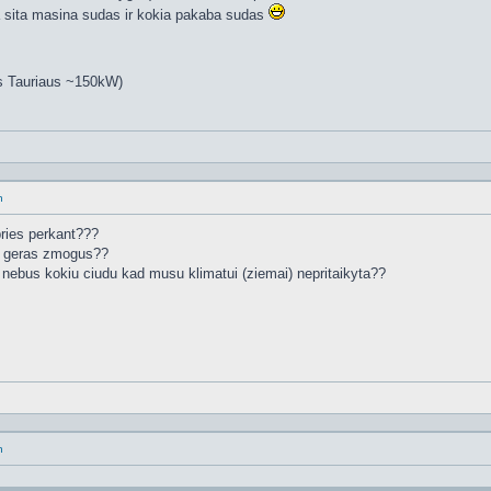
 sita masina sudas ir kokia pakaba sudas
s Tauriaus ~150kW)
n
 pries perkant???
 ar geras zmogus??
na, nebus kokiu ciudu kad musu klimatui (ziemai) nepritaikyta??
n