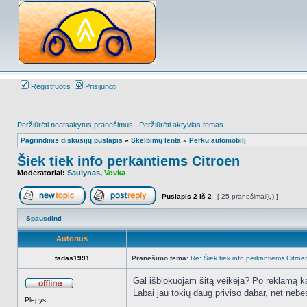
Registruotis
Prisijungti
Peržiūrėti neatsakytus pranešimus
|
Peržiūrėti aktyvias temas
Pagrindinis diskusijų puslapis
»
Skelbimų lenta
»
Perku automobilį
Šiek tiek info perkantiems Citroen
Moderatoriai:
Saulynas
,
Vovka
Puslapis
2
iš
2
[ 25 pranešimai(ų) ]
Naujos temos kūrimas
Atsakyti į temą
Spausdinti
Autorius
tadas1991
Pranešimo tema:
Re: Šiek tiek info perkantiems Citroe
Gal išblokuojam šitą veikėja? Po reklamą k
Labai jau tokių daug priviso dabar, net nebe
Atsijungęs
Plepys