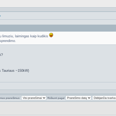
n
u limuziu, laimingas kaip kudikis
isprendimo.
i?
s Tauriaus ~150kW)
inius pranešimus:
Rūšiuoti pagal