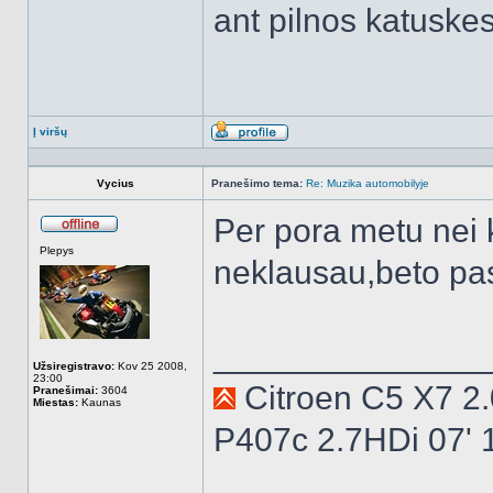
ant pilnos katuske
Į viršų
Aprašymas
Vycius
Pranešimo tema:
Re: Muzika automobilyje
Per pora metu nei 
Atsijungęs
Plepys
neklausau,beto p
______________
Užsiregistravo:
Kov 25 2008,
23:00
Citroen C5 X7 2
Pranešimai:
3604
Miestas:
Kaunas
P407c 2.7HDi 07'