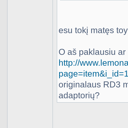
esu tokį matęs toyo
O aš paklausiu ar 
http://www.lemona
page=item&i_id=
originalaus RD3 m
adaptorių?