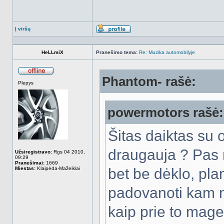
Į viršų
Aprašymas
HeLLmiX
Pranešimo tema:
Re: Muzika automobilyje
Phantom- rašė:
Atsijungęs
Plepys
powermotors rašė:
Šitas daiktas su 
draugauja ? Pas 
Užsiregistravo:
Rgs 04 2010,
09:29
Pranešimai:
1669
Miestas:
Klaipėda-Mažeikiai
bet be dėklo, plan
padovanoti kam no
kaip prie to mage