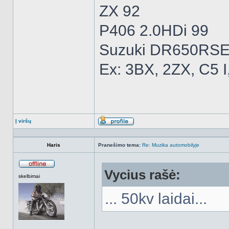
ZX 92
P406 2.0HDi 99
Suzuki DR650RSE
Ex: 3BX, 2ZX, C5 I
Į viršų
Aprašymas
Haris
Pranešimo tema:
Re: Muzika automobilyje
Vycius rašė:
Atsijungęs
skelbimai
... 50kv laidai...