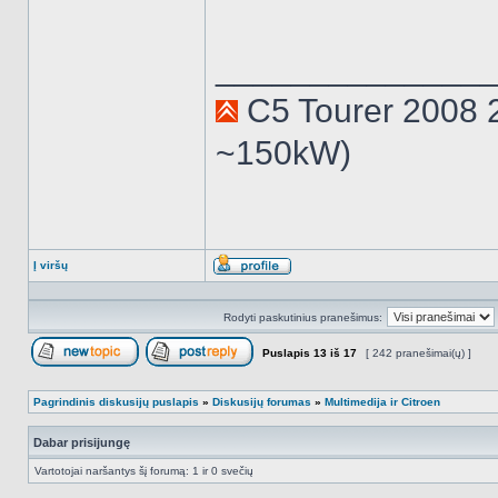
______________
C5 Tourer 2008 
~150kW)
Į viršų
Aprašymas
Rodyti paskutinius pranešimus:
Puslapis
13
iš
17
[ 242 pranešimai(ų) ]
Naujos temos kūrimas
Atsakyti į temą
Pagrindinis diskusijų puslapis
»
Diskusijų forumas
»
Multimedija ir Citroen
Dabar prisijungę
Vartotojai naršantys šį forumą: 1 ir 0 svečių