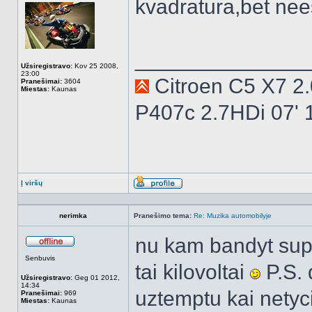
kvadratura,bet n
______________
Užsiregistravo:
Kov 25 2008,
23:00
Citroen C5 X7 2
Pranešimai:
3604
Miestas:
Kaunas
P407c 2.7HDi 07'
Į viršų
Aprašymas
nerimka
Pranešimo tema:
Re: Muzika automobilyje
nu kam bandyt supr
Atsijungęs
Senbuvis
tai kilovoltai
P.S. 
Užsiregistravo:
Geg 01 2012,
14:34
uztemptu kai netyc
Pranešimai:
969
Miestas:
Kaunas