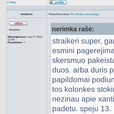
Į viršų
Aprašymas
straikeris
Pranešimo tema:
Re: Muzika automobilyje
nerimka rašė:
Atsijungęs
Naujokas
Užsiregistravo:
Lap 27 2011,
straikeri super, g
12:48
Pranešimai:
7
esmini pagerejima
skersmuo pakeista
duos. arba duris 
papildomai podiu
tos kolonkes stoki
nezinau apie xanti
padetu. speju 13.