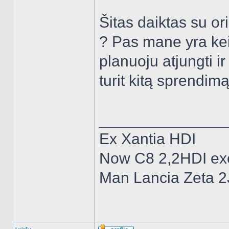
Šitas daiktas su or
? Pas mane yra kei
planuoju atjungti i
turit kitą sprendim
______________
Ex Xantia HDI
Now C8 2,2HDI ex
Man Lancia Zeta 