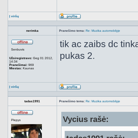
Į viršų
Aprašymas
nerimka
Pranešimo tema:
Re: Muzika automobilyje
tik ac zaibs dc tink
Atsijungęs
Senbuvis
pukas 2.
Užsiregistravo:
Geg 01 2012,
14:34
Pranešimai:
969
Miestas:
Kaunas
Į viršų
Aprašymas
tadas1991
Pranešimo tema:
Re: Muzika automobilyje
Vycius rašė:
Atsijungęs
Plepys