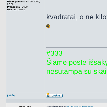
Užsiregistravo:
Bal 26 2006,
07:50
Pranešimai:
2699
Miestas:
Vilnius
kvadratai, o ne kilo
______________
#333
Šiame poste išsak
nesutampa su skai
Į viršų
Aprašymas
tadas1991
Pranešimo tema:
Re: Muzika automobilyje