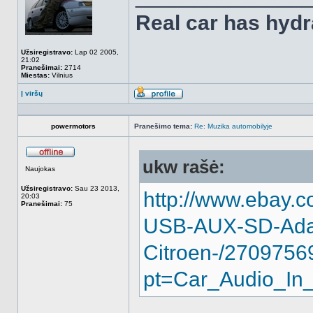
Real car has hydr
Užsiregistravo:
Lap 02 2005,
21:02
Pranešimai:
2714
Miestas:
Vilnius
Į viršų
Aprašymas
powermotors
Pranešimo tema:
Re: Muzika automobilyje
ukw rašė:
Atsijungęs
Naujokas
Užsiregistravo:
Sau 23 2013,
http://www.ebay.
20:03
Pranešimai:
75
USB-AUX-SD-Adap
Citroen-/270975
pt=Car_Audio_In