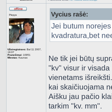
Vycius rašė:
Atsijungęs
Plepys
Jei butum norejes
kvadratura,bet n
Užsiregistravo:
Bal 11 2007,
19:07
Pranešimai:
10951
Ne tik jei būtų sup
Miestas:
Kaunas
"kv" visur ir visa
vienetams išreikšt
kai skaičiuojama ne
Aišku jau pačio kla
tarkim "kv. mm".