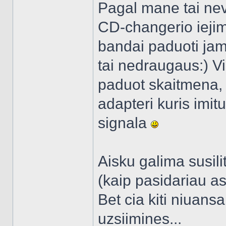
Pagal mane tai neve
CD-changerio iejima
bandai paduoti jam 
tai nedraugaus:) Vis
paduot skaitmena, t
adapteri kuris imit
signala
Aisku galima susilit
(kaip pasidariau as)
Bet cia kiti niuans
uzsiimines...