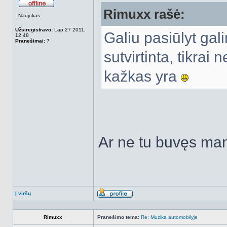
Rimuxx rašė:
Atsijungęs
Naujokas
Užsiregistravo:
Lap 27 2011,
Galiu pasiūlyt ga
12:48
Pranešimai:
7
sutvirtinta, tikrai 
kažkas yra
Ar ne tu buvęs man
Į viršų
Aprašymas
Rimuxx
Pranešimo tema:
Re: Muzika automobilyje