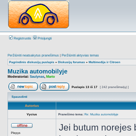
Registruotis
Prisijungti
Peržiūrėti neatsakytus pranešimus
|
Peržiūrėti aktyvias temas
Pagrindinis diskusijų puslapis
»
Diskusijų forumas
»
Multimedija ir Citroen
Muzika automobilyje
Moderatoriai:
Saulynas
,
Mario
Puslapis
13
iš
17
[ 242 pranešimai(ų) ]
Naujos temos kūrimas
Atsakyti į temą
Spausdinti
Autorius
Vycius
Pranešimo tema:
Re: Muzika automobilyje
Jei butum norejes 
Atsijungęs
Plepys