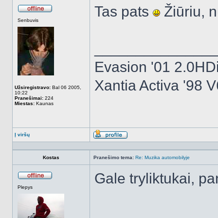
Tas pats
Žiūriu, n
Atsijungęs
Senbuvis
______________
Evasion '01 2.0HD
Xantia Activa '98 V
Užsiregistravo:
Bal 06 2005,
10:22
Pranešimai:
224
Miestas:
Kaunas
Į viršų
Aprašymas
Kostas
Pranešimo tema:
Re: Muzika automobilyje
Gale tryliktukai, pa
Atsijungęs
Plepys
______________