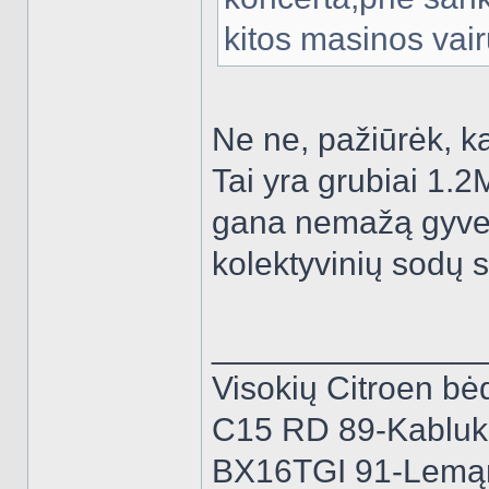
kitos masinos vair
Ne ne, pažiūrėk, k
Tai yra grubiai 1.2
gana nemažą gyvenv
kolektyvinių sodų 
______________
Visokių Citroen bėd
C15 RD 89-Kabluk
BX16TGI 91-Lemą