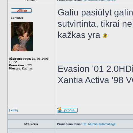
Galiu pasiūlyt gal
Atsijungęs
Senbuvis
sutvirtinta, tikrai n
kažkas yra
______________
Užsiregistravo:
Bal 06 2005,
10:22
Pranešimai:
224
Evasion '01 2.0HD
Miestas:
Kaunas
Xantia Activa '98 V
Į viršų
Aprašymas
straikeris
Pranešimo tema:
Re: Muzika automobilyje