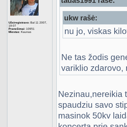
tadas1991 rašė:
ukw rašė:
Užsiregistravo:
Bal 11 2007,
19:07
nu jo, viskas kil
Pranešimai:
10951
Miestas:
Kaunas
Ne tas žodis gene
variklio zdarovo,
Nezinau,nereikia t
spaudziu savo st
masinok 50kv laid
koncerta,prie san