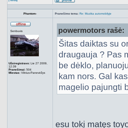
Į viršų
Aprašymas
Phantom-
Pranešimo tema:
Re: Muzika automobilyje
powermotors rašė:
Atsijungęs
Senbuvis
Šitas daiktas su o
draugauja ? Pas m
be dėklo, planuoju
Užsiregistravo:
Lie 27 2009,
12:39
Pranešimai:
504
Miestas:
Vilnius-Panevėžys
kam nors. Gal kas 
magelio pajungti 
esu tokį matęs toyot