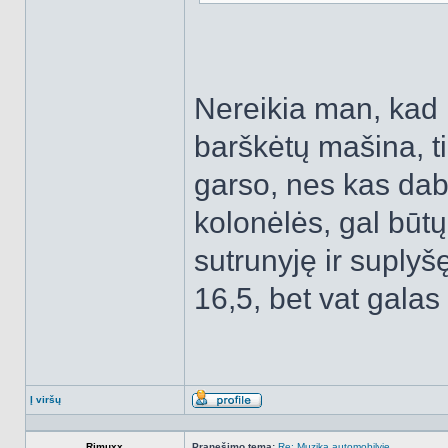
Nereikia man, kad l
barškėtų mašina, t
garso, nes kas daba
kolonėlės, gal būtų
sutrunyję ir suplyš
16,5, bet vat galas
Į viršų
Aprašymas
Rimuxx
Pranešimo tema:
Re: Muzika automobilyje