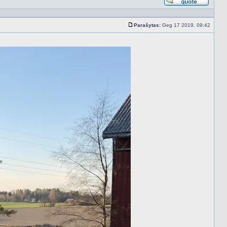
Atsakyt
cituojan
Parašytas:
Geg 17 2019, 09:42
Standartinė