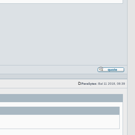
Atsakyt
cituojan
Parašytas:
Bal 11 2018, 08:39
Standartinė