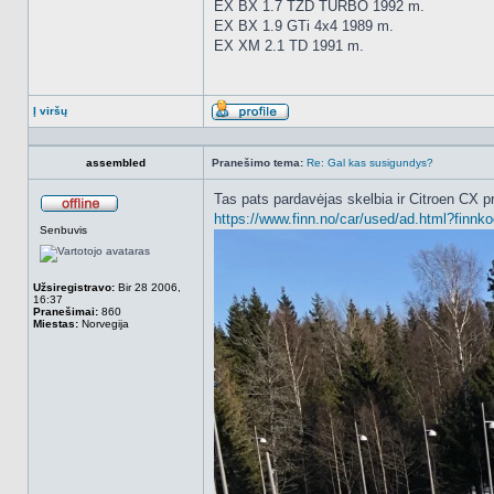
EX BX 1.7 TZD TURBO 1992 m.
EX BX 1.9 GTi 4x4 1989 m.
EX XM 2.1 TD 1991 m.
Į viršų
Aprašymas
assembled
Pranešimo tema:
Re: Gal kas susigundys?
Tas pats pardavėjas skelbia ir Citroen CX pr
https://www.finn.no/car/used/ad.html?finn
Atsijungęs
Senbuvis
Užsiregistravo:
Bir 28 2006,
16:37
Pranešimai:
860
Miestas:
Norvegija