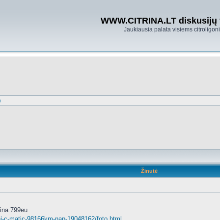
WWW.CITRINA.LT diskusijų
Jaukiausia palata visiems citroligo
)
Žinutė
ina 799eu
-inj-c-matic-98166km-nap-19048162/foto.html