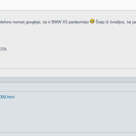
 telefono numerį googleje, tai ir BMW X5 pardavinėjo
Šiaip iš švedijos, tai j
UOTA
7099.html