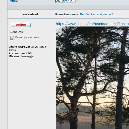
Į viršų
Aprašymas
assembled
Pranešimo tema:
Re: Gal kas susigundys?
https://www.finn.no/car/used/ad.html?finn
Atsijungęs
Senbuvis
Užsiregistravo:
Bir 28 2006,
16:37
Pranešimai:
860
Miestas:
Norvegija