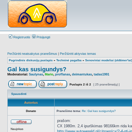
Registruotis
Prisijungti
Peržiūrėti neatsakytus pranešimus
|
Peržiūrėti aktyvias temas
Pagrindinis diskusijų puslapis
»
Techninė pagalba
»
Senoviniai modeliai (oldtimer'iai
Gal kas susigundys?
Moderatoriai:
Saulynas
,
Mario
,
proffanas
,
deimantukas
,
tadas1991
Puslapis
2
iš
2
[ 25 pranešimai(ų) ]
Naujos temos kūrimas
Atsakyti į temą
Spausdinti
Autorius
Donato
Pranešimo tema:
Re: Gal kas susigundys?
prašom:
CX 1980m. 2,4 ipurškimas 98166km rida ka
Atsijungęs
Naujokas
http://www.autowereld.nl/citroen/cx/2-4-gti