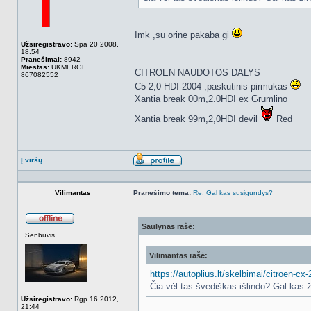
Imk ,su orine pakaba gi
Užsiregistravo:
Spa 20 2008,
18:54
_________________
Pranešimai:
8942
Miestas:
UKMERGE
CITROEN NAUDOTOS DALYS
867082552
C5 2,0 HDI-2004 ,paskutinis pirmukas
Xantia break 00m,2.0HDI ex Grumlino
Xantia break 99m,2,0HDI devil
Red
Į viršų
Aprašymas
Vilimantas
Pranešimo tema:
Re: Gal kas susigundys?
Saulynas rašė:
Atsijungęs
Senbuvis
Vilimantas rašė:
https://autoplius.lt/skelbimai/citroen-
Čia vėl tas švediškas išlindo? Gal kas ž
Užsiregistravo:
Rgp 16 2012,
21:44