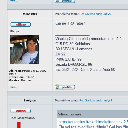
Į viršų
Aprašymas
tadas1991
Pranešimo tema:
Re: Gal kas susigundys?
Cia ne TRX ratai?
Atsijungęs
Plepys
_________________
Visokių Citroen bėdų remontas ir priežiūra.
C15 RD 89-Kablukas
BX16TGI 91-Lemąnas
ZX 92
P406 2.0HDi 99
Suzuki DR650RSE 96
Ex: 3BX, 2ZX, C5 I, Xantia, Audi 80
Užsiregistravo:
Bal 11 2007,
19:07
Pranešimai:
10951
Miestas:
Kaunas
Į viršų
Aprašymas
Saulynas
Pranešimo tema:
Re: Gal kas susigundys?
Vilimantas rašė:
Atsijungęs
Tech Moderatorius
https://autoplius.lt/skelbimai/citroen-cx
Čia vėl tas švediškas išlindo? Gal kas žin