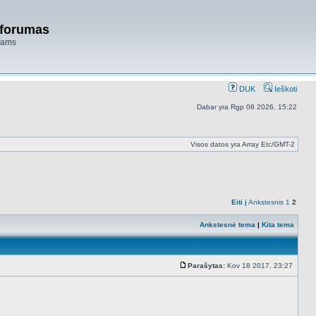
 forumas
niams
DUK
Ieškoti
Dabar yra Rgp 08 2026, 15:22
Visos datos yra Array Etc/GMT-2
Eiti į
Ankstesnis
1
2
Ankstesnė tema
|
Kita tema
Parašytas:
Kov 18 2017, 23:27
Standartinė