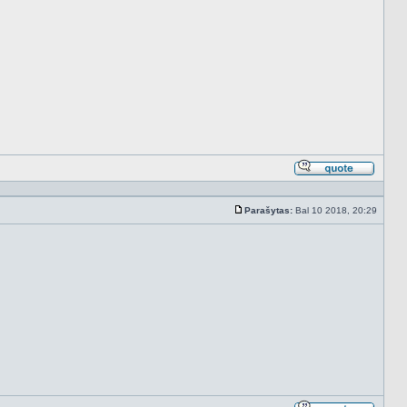
Atsakyt
cituojan
Parašytas:
Bal 10 2018, 20:29
Standartinė