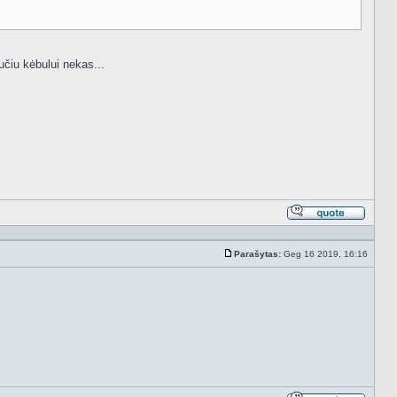
aučiu kėbului nekas...
Atsakyt
cituojan
Parašytas:
Geg 16 2019, 16:16
Standartinė