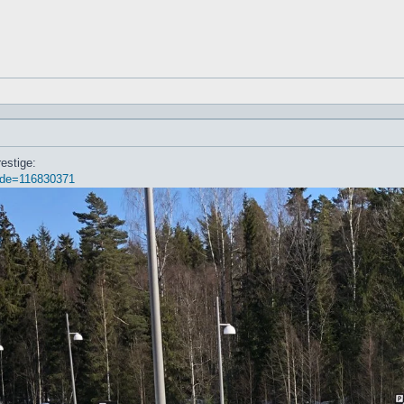
estige:
kode=116830371