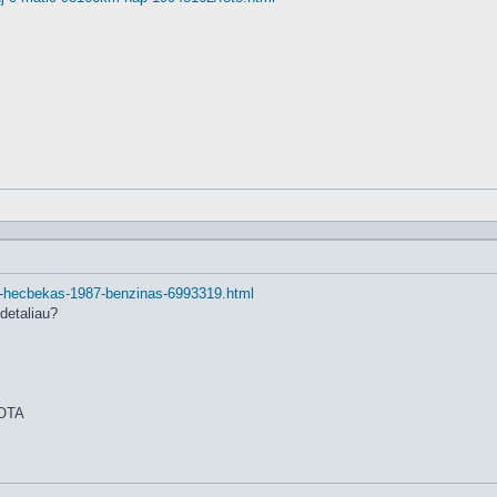
-5-l-hecbekas-1987-benzinas-6993319.html
 detaliau?
UOTA