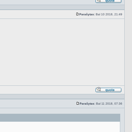
Atsakyt
cituojan
Parašytas:
Bal 10 2018, 21:49
Standartinė
Atsakyt
cituojan
Parašytas:
Bal 11 2018, 07:36
Standartinė