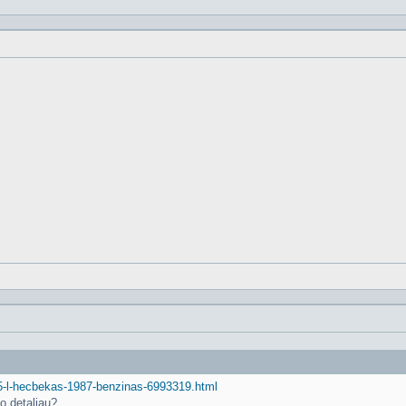
-2-5-l-hecbekas-1987-benzinas-6993319.html
o detaliau?