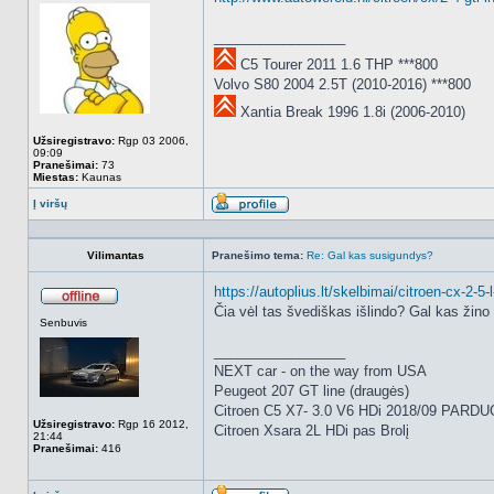
_________________
C5 Tourer 2011 1.6 THP ***800
Volvo S80 2004 2.5T (2010-2016) ***800
Xantia Break 1996 1.8i (2006-2010)
Užsiregistravo:
Rgp 03 2006,
09:09
Pranešimai:
73
Miestas:
Kaunas
Į viršų
Aprašymas
Vilimantas
Pranešimo tema:
Re: Gal kas susigundys?
https://autoplius.lt/skelbimai/citroen-cx-2
Čia vėl tas švediškas išlindo? Gal kas žino
Atsijungęs
Senbuvis
_________________
NEXT car - on the way from USA
Peugeot 207 GT line (draugės)
Citroen C5 X7- 3.0 V6 HDi 2018/09 PARD
Užsiregistravo:
Rgp 16 2012,
Citroen Xsara 2L HDi pas Brolį
21:44
Pranešimai:
416