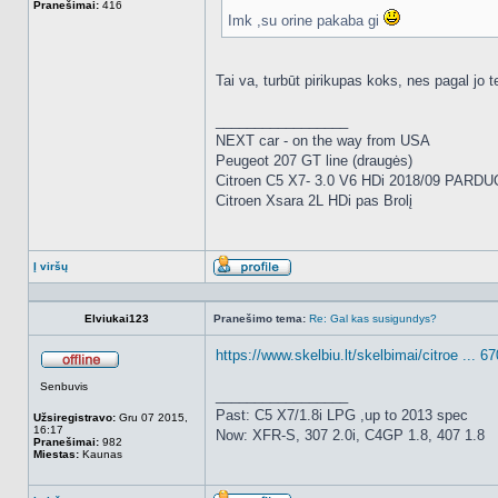
Pranešimai:
416
Imk ,su orine pakaba gi
Tai va, turbūt pirikupas koks, nes pagal jo
_________________
NEXT car - on the way from USA
Peugeot 207 GT line (draugės)
Citroen C5 X7- 3.0 V6 HDi 2018/09 PARD
Citroen Xsara 2L HDi pas Brolį
Į viršų
Aprašymas
Elviukai123
Pranešimo tema:
Re: Gal kas susigundys?
https://www.skelbiu.lt/skelbimai/citroe ... 6
Atsijungęs
Senbuvis
_________________
Past: C5 X7/1.8i LPG ,up to 2013 spec
Užsiregistravo:
Gru 07 2015,
16:17
Now: XFR-S, 307 2.0i, C4GP 1.8, 407 1.8
Pranešimai:
982
Miestas:
Kaunas