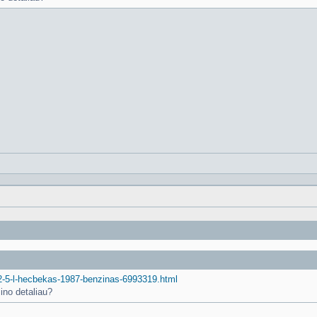
cx-2-5-l-hecbekas-1987-benzinas-6993319.html
ino detaliau?