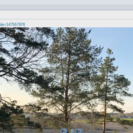
kode=147557978