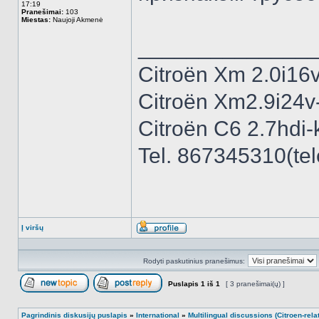
17:19
Pranešimai:
103
Miestas:
Naujoji Akmenė
______________
Citroёn Xm 2.0i16
Citroёn Xm2.9i24v-
Сitroёn C6 2.7hdi-k
Tel. 867345310(tele
Į viršų
Aprašymas
Rodyti paskutinius pranešimus:
Puslapis
1
iš
1
[ 3 pranešimai(ų) ]
Naujos temos kūrimas
Atsakyti į temą
Pagrindinis diskusijų puslapis
»
International
»
Multilingual discussions (Citroen-rela