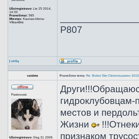
Užsiregistravo:
Lie 25 2014,
14:33
______________
Pranešimai:
585
Miestas:
Kaunas-Utena-
Vilkaviškis
P807
Į viršų
Aprašymas
vaidots
Pranešimo tema:
Re: Bolsoi Slet Citroentuzastov 2015
Други!!!Обращаюс
Atsijungęs
Pastovusis
гидроклубовцам-
местов и пердоль
Жизни
!!!Отнек
признаком трусо
Užsiregistravo:
Geg 31 2009,