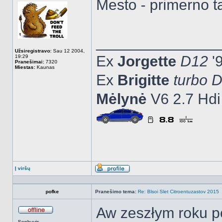
Mesto - primerno ta
______________
Užsiregistravo:
Sau 12 2004,
Ex
Jorgette
D12
'
19:29
Pranešimai:
7320
Miestas:
Kaunas
Ex
Brigitte
turbo 
Mėlynė
V6 2.7 Hdi
Į viršų
Aprašymas
pofke
Pranešimo tema:
Re: Blsoi Slet Citroentuzastov 2015
Aw zeszłym roku p
Atsijungęs
Senbuvis