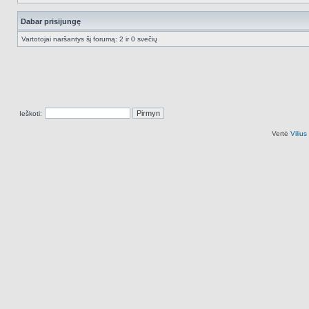
Dabar prisijungę
Vartotojai naršantys šį forumą: 2 ir 0 svečių
Ieškoti:
Vertė
Viliu