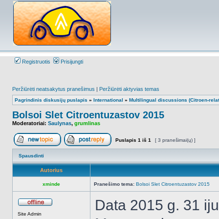
Registruotis
Prisijungti
Peržiūrėti neatsakytus pranešimus
|
Peržiūrėti aktyvias temas
Pagrindinis diskusijų puslapis
»
International
»
Multilingual discussions (Citroen-rela
Bolsoi Slet Citroentuzastov 2015
Moderatoriai:
Saulynas
,
grumlinas
Puslapis
1
iš
1
[ 3 pranešimai(ų) ]
Naujos temos kūrimas
Atsakyti į temą
Spausdinti
Autorius
xminde
Pranešimo tema:
Bolsoi Slet Citroentuzastov 2015
Data 2015 g. 31 iju
Atsijungęs
Site Admin