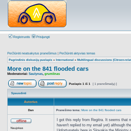
Registruotis
Prisijungti
Peržiūrėti neatsakytus pranešimus
|
Peržiūrėti aktyvias temas
Pagrindinis diskusijų puslapis
»
International
»
Multilingual discussions (Citroen-rela
More on the 841 flooded cars
Moderatoriai:
Saulynas
,
grumlinas
Puslapis
1
iš
1
[ 1 pranešimai(ų) ]
Naujos temos kūrimas
Atsakyti į temą
Spausdinti
Autorius
Dan
Pranešimo tema:
More on the 841 flooded cars
I got this reply from Regitra. It seems tha
haven't replied to my email yet) although the
Atsijungęs
Naujokas
Unfortunately here in Slovakia the Ministry 