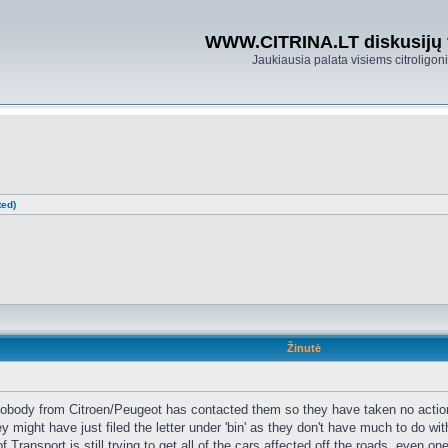
WWW.CITRINA.LT diskusijų
Jaukiausia palata visiems citroligo
ted)
Žinutė
t nobody from Citroen/Peugeot has contacted them so they have taken no actio
y might have just filed the letter under 'bin' as they don't have much to do wit
of Transport is still trying to get all of the cars affected off the roads, eve