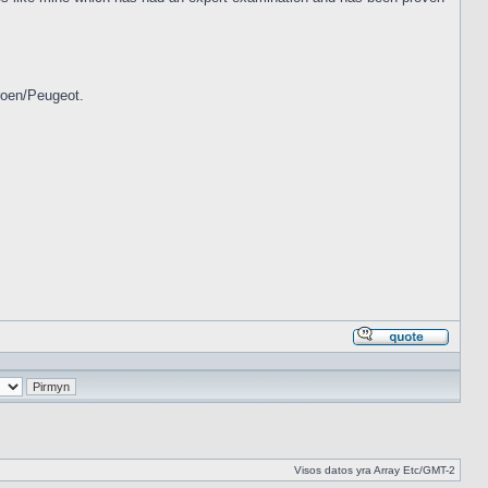
troen/Peugeot.
Atsakyt
cituojan
Visos datos yra Array Etc/GMT-2