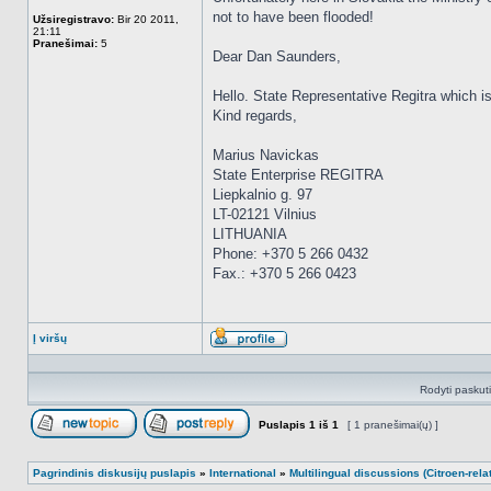
not to have been flooded!
Užsiregistravo:
Bir 20 2011,
21:11
Pranešimai:
5
Dear Dan Saunders,
Hello. State Representative Regitra which is
Kind regards,
Marius Navickas
State Enterprise REGITRA
Liepkalnio g. 97
LT-02121 Vilnius
LITHUANIA
Phone: +370 5 266 0432
Fax.: +370 5 266 0423
Į viršų
Aprašymas
Rodyti paskut
Puslapis
1
iš
1
[ 1 pranešimai(ų) ]
Naujos temos kūrimas
Atsakyti į temą
Pagrindinis diskusijų puslapis
»
International
»
Multilingual discussions (Citroen-rela