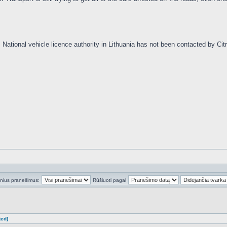
 National vehicle licence authority in Lithuania has not been contacted by Ci
inius pranešimus:
Rūšiuoti pagal
ted)