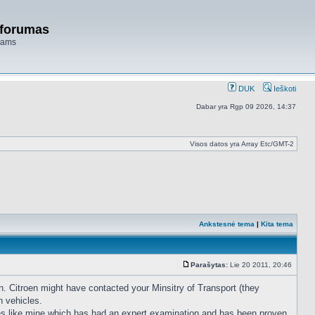
 forumas
niams
DUK
Ieškoti
Dabar yra Rgp 09 2026, 14:37
Visos datos yra Array Etc/GMT-2
Ankstesnė tema
|
Kita tema
Parašytas:
Lie 20 2011, 20:46
Standartinė
n. Citroen might have contacted your Minsitry of Transport (they
h vehicles.
n ones like mine which has had an expert examination and has been proven