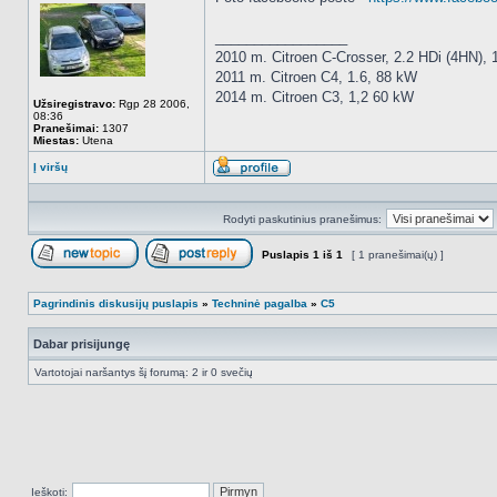
_________________
2010 m. Citroen C-Crosser, 2.2 HDi (4HN),
2011 m. Citroen C4, 1.6, 88 kW
2014 m. Citroen C3, 1,2 60 kW
Užsiregistravo:
Rgp 28 2006,
08:36
Pranešimai:
1307
Miestas:
Utena
Į viršų
Aprašymas
Rodyti paskutinius pranešimus:
Puslapis
1
iš
1
[ 1 pranešimai(ų) ]
Naujos temos kūrimas
Atsakyti į temą
Pagrindinis diskusijų puslapis
»
Techninė pagalba
»
C5
Dabar prisijungę
Vartotojai naršantys šį forumą: 2 ir 0 svečių
Ieškoti: