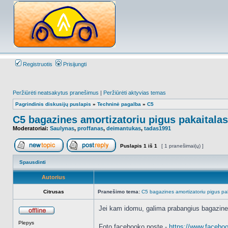
Registruotis
Prisijungti
Peržiūrėti neatsakytus pranešimus
|
Peržiūrėti aktyvias temas
Pagrindinis diskusijų puslapis
»
Techninė pagalba
»
C5
C5 bagazines amortizatoriu pigus pakaitalas
Moderatoriai:
Saulynas
,
proffanas
,
deimantukas
,
tadas1991
Puslapis
1
iš
1
[ 1 pranešimai(ų) ]
Naujos temos kūrimas
Atsakyti į temą
Spausdinti
Autorius
Citrusas
Pranešimo tema:
C5 bagazines amortizatoriu pigus pa
Jei kam idomu, galima prabangius bagazine
Atsijungęs
Plepys
Foto facebooko poste -
https://www.faceboo